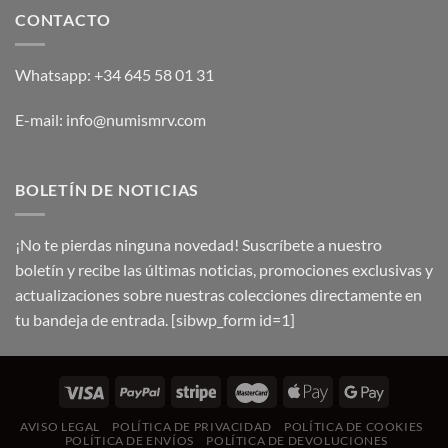
CONTACTO
Whatsapp: +34 645 58 01 31
E-mail: info@numismrv.com
BOLETÍN DE NOTICIAS
¡No te pierdas ninguna novedad! Suscríbete a nuestro
boletín y recibe las últimas noticias, promociones exclusivas y
actualizaciones sobre nuestras colecciones directamente en
tu bandeja de entrada. [sibwp_form id=1]
AVISO LEGAL
POLÍTICA DE PRIVACIDAD
POLÍTICA DE COOKIES
POLÍTICA DE ENVÍOS
POLÍTICA DE DEVOLUCIONES