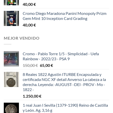
40,00
€
Cromo Diego Maradona Panini Monopoly Prizm
Gem Mint 10 Inception Card Grading
40,00
€
MEJOR VENDIDO
Cromo - Pablo Torre 1/5 - Simplicidad - Uefa
Rainbow - 2022/23 - PSA 9
El
El
150,00
€
65,00
€
precio
precio
8 Reales 1822 Agustin ITURBE Encapsulada y
original
actual
certificada NGC XF detail Anverso La cabeza a la
era:
es:
derecha. Leyenda: ·AUGUST· ·DEI · PROV · Mo ·
150,00 €.
65,00 €.
1822 ·
1.250,00
€
1 real Juan I Sevilla (1379-1390) Reino de Castilla
y León. Ag. 3,16 g