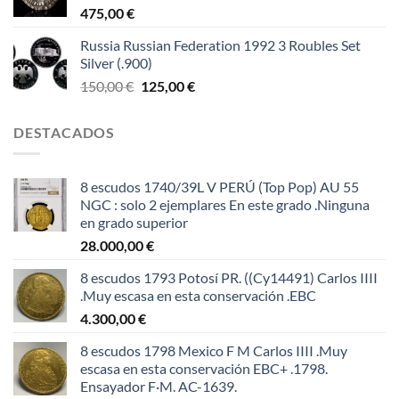
475,00
€
Russia Russian Federation 1992 3 Roubles Set
Silver (.900)
El
El
150,00
€
125,00
€
precio
precio
original
actual
DESTACADOS
era:
es:
150,00 €.
125,00 €.
8 escudos 1740/39L V PERÚ (Top Pop) AU 55
NGC : solo 2 ejemplares En este grado .Ninguna
en grado superior
28.000,00
€
8 escudos 1793 Potosí PR. ((Cy14491) Carlos IIII
.Muy escasa en esta conservación .EBC
4.300,00
€
8 escudos 1798 Mexico F M Carlos IIII .Muy
escasa en esta conservación EBC+ .1798.
Ensayador F·M. AC-1639.