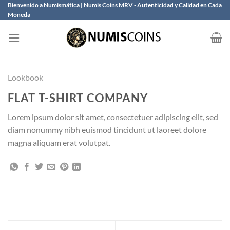
Saltar
Bienvenido a Numismática | Numis Coins MRV - Autenticidad y Calidad en Cada
Moneda
al
contenido
Lookbook
FLAT T-SHIRT COMPANY
Lorem ipsum dolor sit amet, consectetuer adipiscing elit, sed
diam nonummy nibh euismod tincidunt ut laoreet dolore
magna aliquam erat volutpat.