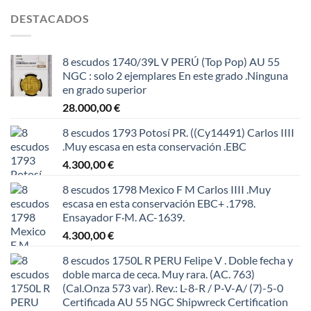
original
actual
DESTACADOS
era:
es:
150,00 €.
125,00 €.
8 escudos 1740/39L V PERÚ (Top Pop) AU 55
NGC : solo 2 ejemplares En este grado .Ninguna
en grado superior
28.000,00
€
8 escudos 1793 Potosí PR. ((Cy14491) Carlos IIII
.Muy escasa en esta conservación .EBC
4.300,00
€
8 escudos 1798 Mexico F M Carlos IIII .Muy
escasa en esta conservación EBC+ .1798.
Ensayador F·M. AC-1639.
4.300,00
€
8 escudos 1750L R PERU Felipe V . Doble fecha y
doble marca de ceca. Muy rara. (AC. 763)
(Cal.Onza 573 var). Rev.: L-8-R / P-V-A/ (7)-5-0
Certificada AU 55 NGC Shipwreck Certification