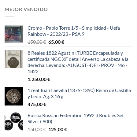
MEJOR VENDIDO
Cromo - Pablo Torre 1/5 - Simplicidad - Uefa
Rainbow - 2022/23 - PSA 9
El
El
150,00
€
65,00
€
precio
precio
8 Reales 1822 Agustin ITURBE Encapsulada y
original
actual
certificada NGC XF detail Anverso La cabeza a la
era:
es:
derecha. Leyenda: ·AUGUST· ·DEI · PROV · Mo ·
150,00 €.
65,00 €.
1822 ·
1.250,00
€
1 real Juan I Sevilla (1379-1390) Reino de Castilla
y León. Ag. 3,16 g
475,00
€
Russia Russian Federation 1992 3 Roubles Set
Silver (.900)
El
El
150,00
€
125,00
€
precio
precio