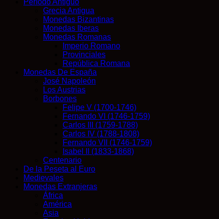
Período Antiguo
Grecia Antigua
Monedas Bizantinas
Monedas Iberas
Monedas Romanas
Imperio Romano
Provinciales
República Romana
Monedas De España
José Napoleón
Los Austrias
Borbones
Felipe V (1700-1746)
Fernando VI (1746-1759)
Carlos III (1759-1788)
Carlos IV (1788-1808)
Fernando VII (1746-1759)
Isabel II (1833-1868)
Centenario
De la Peseta al Euro
Medievales
Monedas Extranjeras
África
América
Asia