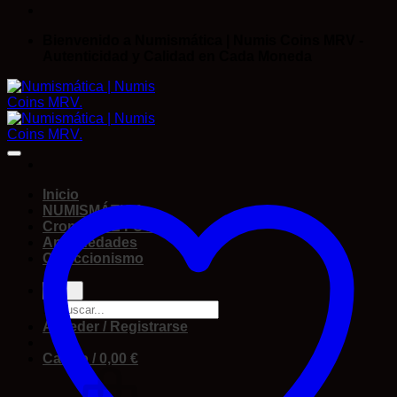
Bienvenido a Numismática | Numis Coins MRV -
Autenticidad y Calidad en Cada Moneda
Inicio
NUMISMÁTICA
Cromos DE FUTBOL
Antigüedades
Coleccionismo
Acceder / Registrarse
Carrito /
0,00
€