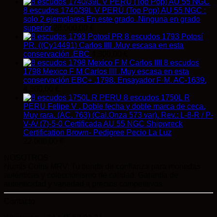
150,00 €.
125,00 €.
8 escudos 1740/39L V PERÚ (Top Pop) AU 55 NGC :
solo 2 ejemplares En este grado .Ninguna en grado
superior
28.000,00
€
8 escudos 1793 Potosí
PR. ((Cy14491) Carlos IIII .Muy escasa en esta
conservación .EBC
4.300,00
€
8 escudos
1798 Mexico F M Carlos IIII .Muy escasa en esta
conservación EBC+ .1798. Ensayador F·M. AC-1639.
4.300,00
€
8 escudos 1750L R
PERU Felipe V . Doble fecha y doble marca de ceca.
Muy rara. (AC. 763) (Cal.Onza 573 var). Rev.: L-8-R / P-
V-A/ (7)-5-0 Certificada AU 55 NGC Shipwreck
Certification Brown- Pedigree Pecio La Luz
22.000,00
€
NOSOTROS
Numis Coins MRV: Tu tienda de confianza para monedas
auténticas y coleccionismo de calidad. Garantía de
autenticidad y variedad a precios competitivos.
Contacto