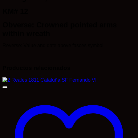
KM# 12
Obverse: Crowned pointed arms
within wreath
Reverse: Value and date above fasces symbol
Productos relacionados