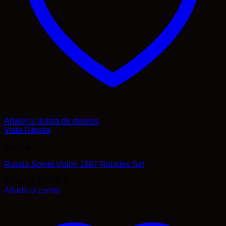
Añadir a la lista de deseos
Vista Rápida
Europa
Russia Soviet Union 1987 Roubles Set
El
El
150,00
€
120,00
€
precio
precio
Añadir al carrito
original
actual
era:
es:
150,00 €.
120,00 €.