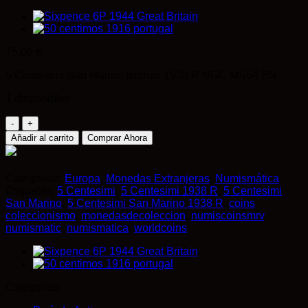
75,00
€
5 Centesimi San Marino Bronze 1938 R NGC MS64 BN
1 disponibles
5
Centesimi
Añadir al carrito
Comprar Ahora
San
Marino
Bronze
Categorías:
Europa
,
Monedas Extranjeras
,
Numismática
1938
Etiquetas:
5 Centesimi
,
5 Centesimi 1938 R
,
5 Centesimi
R
San Marino
,
5 Centesimi San Marino 1938 R
,
coins
,
NGC
coleccionismo
,
monedasdecoleccion
,
numiscoinsmrv
,
MS64
numismatic
,
numismatica
,
worldcoins
BN
cantidad
Categorías