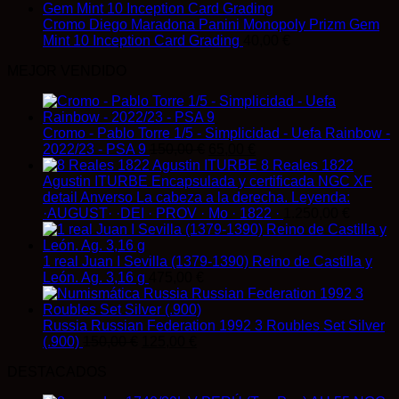
Cromo Diego Maradona Panini Monopoly Prizm Gem
Mint 10 Inception Card Grading
40,00
€
MEJOR VENDIDO
Cromo - Pablo Torre 1/5 - Simplicidad - Uefa Rainbow -
El
El
2022/23 - PSA 9
150,00
€
65,00
€
precio
precio
8 Reales 1822
original
actual
Agustin ITURBE Encapsulada y certificada NGC XF
era:
es:
detail Anverso La cabeza a la derecha. Leyenda:
150,00 €.
65,00 €.
·AUGUST· ·DEI · PROV · Mo · 1822 ·
1.250,00
€
1 real Juan I Sevilla (1379-1390) Reino de Castilla y
León. Ag. 3,16 g
475,00
€
Russia Russian Federation 1992 3 Roubles Set Silver
El
El
(.900)
150,00
€
125,00
€
precio
precio
DESTACADOS
original
actual
era:
es: