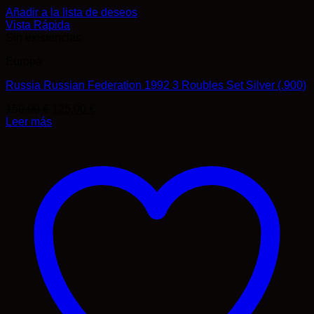
Añadir a la lista de deseos
Vista Rápida
Sin existencias
Europa
Russia Russian Federation 1992 3 Roubles Set Silver (.900)
El
El
150,00
€
125,00
€
precio
precio
Leer más
original
actual
era:
es:
150,00 €.
125,00 €.