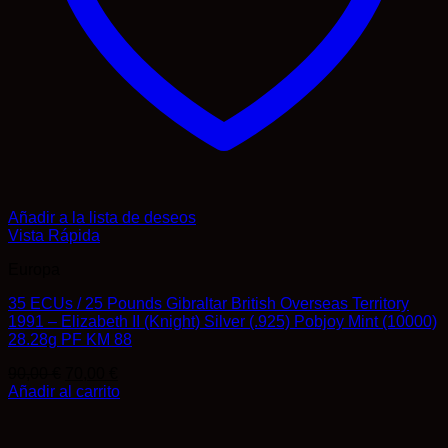
Añadir a la lista de deseos
Vista Rápida
Europa
35 ECUs / 25 Pounds Gibraltar British Overseas Territory
1991 – Elizabeth II (Knight) Silver (.925) Pobjoy Mint (10000)
28.28g PF KM 88
El
El
90,00
€
70,00
€
precio
precio
Añadir al carrito
original
actual
era:
es:
90,00 €.
70,00 €.