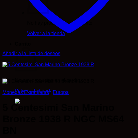
No hay productos en el carrito.
Volver a la tienda
Carrito
Añadir a la lista de deseos
No hay productos en el carrito.
Volver a la tienda
Monedas Extranjeras
/
Europa
5 Centesimi San Marino
Bronze 1938 R NGC MS64
BN