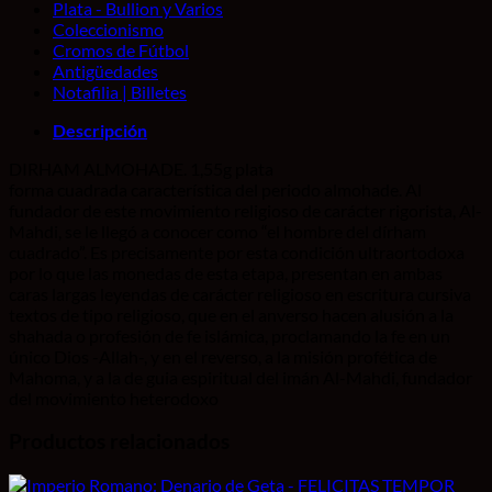
Plata - Bullion y Varios
Coleccionismo
Cromos de Fútbol
Antigüedades
Notafilia | Billetes
Descripción
DIRHAM ALMOHADE. 1,55g plata
forma cuadrada característica del periodo almohade. Al
fundador de este movimiento religioso de carácter rigorista, Al-
Mahdi, se le llegó a conocer como “el hombre del dírham
cuadrado”. Es precisamente por esta condición ultraortodoxa
por lo que las monedas de esta etapa, presentan en ambas
caras largas leyendas de carácter religioso en escritura cursiva
textos de tipo religioso, que en el anverso hacen alusión a la
shahada o profesión de fe islámica, proclamando la fe en un
único Dios -Allah-, y en el reverso, a la misión profética de
Mahoma, y a la de guia espiritual del imán Al-Mahdi, fundador
del movimiento heterodoxo
Productos relacionados