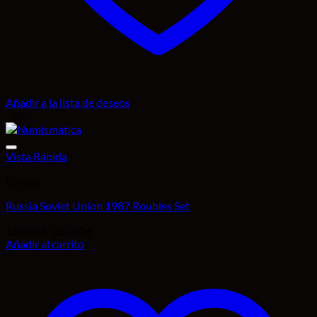
Añadir a la lista de deseos
-20%
Vista Rápida
Europa
Russia Soviet Union 1987 Roubles Set
El
El
150,00
€
120,00
€
precio
precio
Añadir al carrito
original
actual
era:
es:
Añadir a la lista de deseos
150,00 €.
120,00 €.