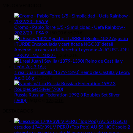
MEJOR VENDIDO
Cromo - Pablo Torre 1/5 - Simplicidad - Uefa Rainbow -
El
El
2022/23 - PSA 9
150,00
€
65,00
€
precio
precio
8 Reales 1822 Agustin
original
actual
ITURBE Encapsulada y certificada NGC XF detail
era:
es:
Anverso La cabeza a la derecha. Leyenda: ·AUGUST· ·DEI
150,00 €.
65,00 €.
· PROV · Mo · 1822 ·
1.250,00
€
1 real Juan I Sevilla (1379-1390) Reino de Castilla y León.
Ag. 3,16 g
475,00
€
Russia Russian Federation 1992 3 Roubles Set Silver
El
El
(.900)
150,00
€
125,00
€
precio
precio
DESTACADOS
original
actual
era:
es:
8
150,00 €.
125,00 €.
escudos 1740/39L V PERÚ (Top Pop) AU 55 NGC : solo 2
ejemplares En este grado .Ninguna en grado superior