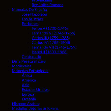
República Romana
Monedas De España
José Napoleón
Los Austrias
Borbones
Felipe V (1700-1746)
Fernando VI (1746-1759)
Carlos III (1759-1788)
Carlos IV (1788-1808)
Fernando VII (1746-1759)
Isabel II (1833-1868)
Centenario
De la Peseta al Euro
Medievales
Monedas Extranjeras
África
América
Asia
Estados Unidos
Europa
Oceanía
Hispano Arabes
Medallas, Jetones & Tokens