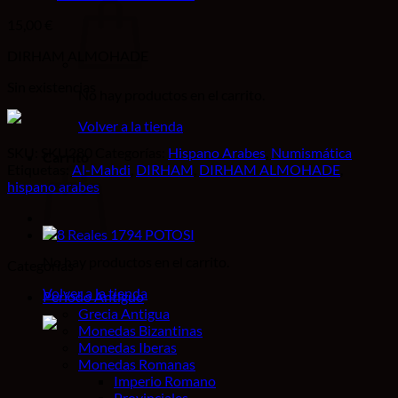
15,00
€
DIRHAM ALMOHADE
Sin existencias
No hay productos en el carrito.
Volver a la tienda
SKU:
SKU280
Categorías:
Hispano Arabes
,
Numismática
Carrito
Etiquetas:
Al-Mahdi
,
DIRHAM
,
DIRHAM ALMOHADE
,
hispano arabes
No hay productos en el carrito.
Categorías
Volver a la tienda
Período Antiguo
Grecia Antigua
Monedas Bizantinas
Monedas Iberas
Monedas Romanas
Imperio Romano
Provinciales