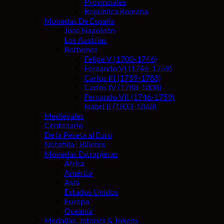
Provinciales
República Romana
Monedas De España
José Napoleón
Los Austrias
Borbones
Felipe V (1700-1746)
Fernando VI (1746-1759)
Carlos III (1759-1788)
Carlos IV (1788-1808)
Fernando VII (1746-1759)
Isabel II (1833-1868)
Medievales
Centenario
De la Peseta al Euro
Notafilia | Billetes
Monedas Extranjeras
África
América
Asia
Estados Unidos
Europa
Oceanía
Medallas, Jetones & Tokens