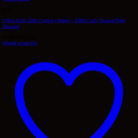
Asia
China Early 20th Century Token – 1000 Cash ¨Guang Shan
Zhuang¨
El
El
60,00
€
40,00
€
precio
precio
Añadir al carrito
original
actual
Añadir a la lista de deseos
era:
es:
60,00 €.
40,00 €.