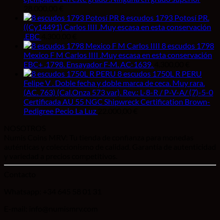
28.000,00
€
8 escudos 1793 Potosí PR.
((Cy14491) Carlos IIII .Muy escasa en esta conservación
.EBC
4.300,00
€
8 escudos 1798
Mexico F M Carlos IIII .Muy escasa en esta conservación
EBC+ .1798. Ensayador F·M. AC-1639.
4.300,00
€
8 escudos 1750L R PERU
Felipe V . Doble fecha y doble marca de ceca. Muy rara.
(AC. 763) (Cal.Onza 573 var). Rev.: L-8-R / P-V-A/ (7)-5-0
Certificada AU 55 NGC Shipwreck Certification Brown-
Pedigree Pecio La Luz
22.000,00
€
NOSOTROS
Numis Coins MRV: Tu tienda de confianza para monedas
auténticas y coleccionismo de calidad. Garantía de autenticidad
y variedad a precios competitivos.
Contacto
Whatsapp: +34 645 58 01 31
E-mail: info@numismrv.com