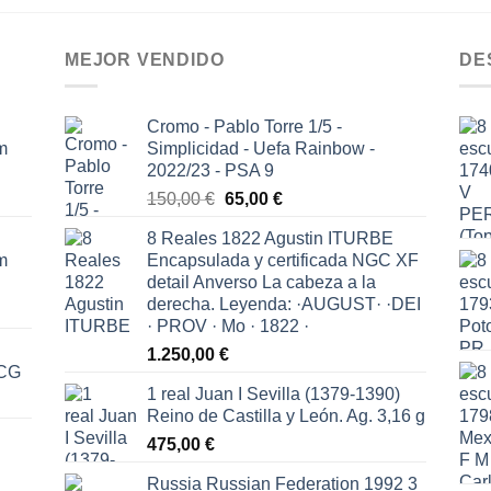
MEJOR VENDIDO
DE
Cromo - Pablo Torre 1/5 -
m
Simplicidad - Uefa Rainbow -
2022/23 - PSA 9
El
El
150,00
€
65,00
€
precio
precio
8 Reales 1822 Agustin ITURBE
original
actual
m
Encapsulada y certificada NGC XF
era:
es:
detail Anverso La cabeza a la
150,00 €.
65,00 €.
derecha. Leyenda: ·AUGUST· ·DEI
· PROV · Mo · 1822 ·
1.250,00
€
ICG
1 real Juan I Sevilla (1379-1390)
Reino de Castilla y León. Ag. 3,16 g
475,00
€
Russia Russian Federation 1992 3