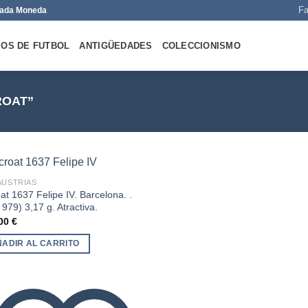
Fa
 Cada Moneda
OS DE FUTBOL
ANTIGÜEDADES
COLECCIONISMO
ROAT”
AUSTRIAS
at 1637 Felipe IV. Barcelona. .
 979) 3,17 g. Atractiva.
,00
€
Añadir
a la
lista de
ÑADIR AL CARRITO
deseos