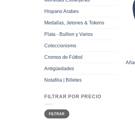
Hispano Arabes
Medallas, Jetones & Tokens
Plata - Bullion y Varios
Coleccionismo
Cromos de Fútbol
Añad
Antigüedades
Notafilia | Billetes
FILTRAR POR PRECIO
Precio
Precio
FILTRAR
mínimo
máximo