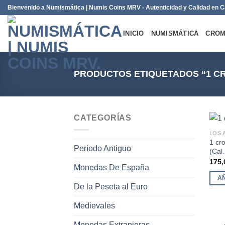
Saltar
Bienvenido a Numismática | Numis Coins MRV - Autenticidad y Calidad en
al
contenido
INICIO
NUMISMÁTICA
CROM
PRODUCTOS ETIQUETADOS “1 C
CATEGORÍAS
LOS 
1 cro
Período Antiguo
(Cal.
175
Monedas De España
A
De la Peseta al Euro
Medievales
Monedas Extranjeras