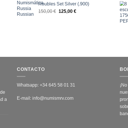
Roubles Set Silver (.900)
El
El
150,00
€
125,00
€
precio
precio
original
actual
era:
es:
150,00 €.
125,00 €.
CONTACTO
BO
Whatsapp: +34 645 58 01 31
¡No
 de
nues
E-mail: info@numismrv.com
ad a
pro
sob
ban