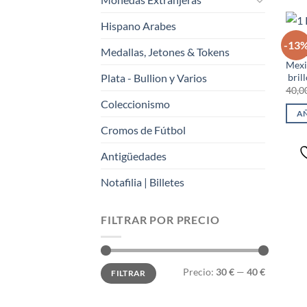
Hispano Arabes
AMÉR
-13
Medallas, Jetones & Tokens
1 Pe
Mexi
brill
Plata - Bullion y Varios
40,0
Coleccionismo
AÑ
Cromos de Fútbol
Antigüedades
Notafilia | Billetes
FILTRAR POR PRECIO
Precio
Precio
Precio:
30 €
—
40 €
FILTRAR
mínimo
máximo