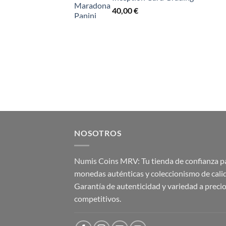
40,00
€
NOSOTROS
Numis Coins MRV: Tu tienda de confianza p
monedas auténticas y coleccionismo de cali
Garantía de autenticidad y variedad a preci
competitivos.