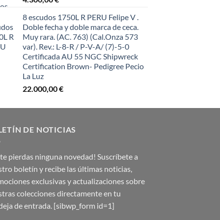
8 escudos 1750L R PERU Felipe V .
Doble fecha y doble marca de ceca.
Muy rara. (AC. 763) (Cal.Onza 573
var). Rev.: L-8-R / P-V-A/ (7)-5-0
Certificada AU 55 NGC Shipwreck
Certification Brown- Pedigree Pecio
La Luz
22.000,00
€
LETÍN DE NOTICIAS
te pierdas ninguna novedad! Suscríbete a
tro boletín y recibe las últimas noticias,
ociones exclusivas y actualizaciones sobre
tras colecciones directamente en tu
eja de entrada. [sibwp_form id=1]