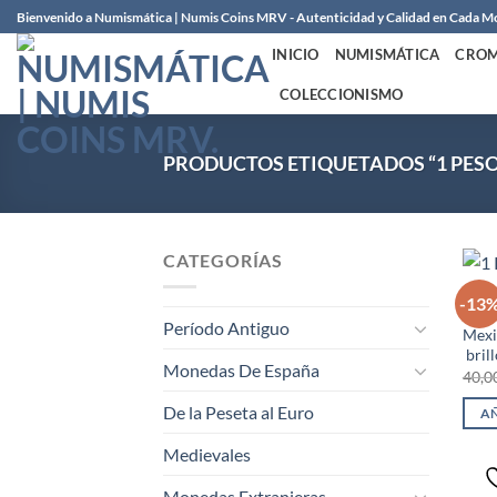
Saltar
Bienvenido a Numismática | Numis Coins MRV - Autenticidad y Calidad en Cada 
al
INICIO
NUMISMÁTICA
CROM
contenido
COLECCIONISMO
PRODUCTOS ETIQUETADOS “1 PESO
CATEGORÍAS
AMÉR
-13
1 Pe
Período Antiguo
Mexi
brill
Monedas De España
40,0
De la Peseta al Euro
AÑ
Medievales
Monedas Extranjeras