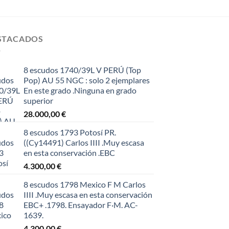
STACADOS
8 escudos 1740/39L V PERÚ (Top
Pop) AU 55 NGC : solo 2 ejemplares
En este grado .Ninguna en grado
superior
28.000,00
€
8 escudos 1793 Potosí PR.
((Cy14491) Carlos IIII .Muy escasa
en esta conservación .EBC
4.300,00
€
8 escudos 1798 Mexico F M Carlos
IIII .Muy escasa en esta conservación
EBC+ .1798. Ensayador F·M. AC-
1639.
4.300,00
€