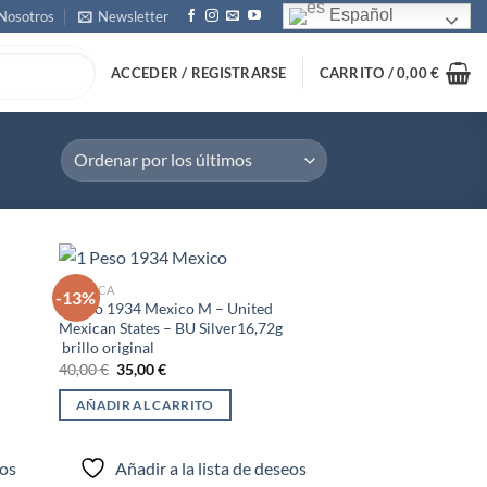
Español
Nosotros
Newsletter
ACCEDER / REGISTRARSE
CARRITO /
0,00
€
AMÉRICA
-13%
1 Peso 1934 Mexico M – United
Mexican States – BU Silver16,72g
adir
Añadir
brillo original
 la
a la
El
El
40,00
€
35,00
€
ta de
lista de
precio
precio
seos
deseos
original
actual
AÑADIR AL CARRITO
era:
es:
40,00 €.
35,00 €.
eos
Añadir a la lista de deseos