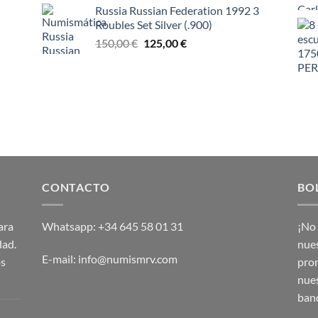
Russia Russian Federation 1992 3
Roubles Set Silver (.900)
El
El
150,00
€
125,00
€
precio
precio
original
actual
era:
es:
150,00 €.
125,00 €.
CONTACTO
BO
ara
Whatsapp: +34 645 58 01 31
¡No 
dad.
nues
E-mail: info@numismrv.com
os
prom
nues
band