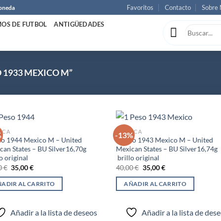
Favoritos
Contacto
Sobre 
Moneda
OS DE FUTBOL
ANTIGÜEDADES
 1933 MEXICO M”
ICA
AMÉRICA
%
-13%
so 1944 Mexico M – United
1 Peso 1943 Mexico M – United
can States – BU Silver16,70g
Mexican States – BU Silver16,74g
Añadir
Añ
o original
brillo original
a la
a
El
El
El
El
0
€
35,00
€
40,00
€
35,00
€
lista de
lis
precio
precio
precio
precio
deseos
de
original
actual
original
actual
ADIR AL CARRITO
AÑADIR AL CARRITO
era:
es:
era:
es:
40,00 €.
35,00 €.
40,00 €.
35,00 €.
Añadir a la lista de deseos
Añadir a la lista de des