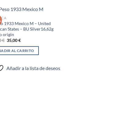
ICA
%
so 1933 Mexico M – United
can States – BU Silver16,62g
Añadir
o origin
a la
El
El
0
€
35,00
€
lista de
precio
precio
deseos
original
actual
ADIR AL CARRITO
era:
es:
40,00 €.
35,00 €.
Añadir a la lista de deseos