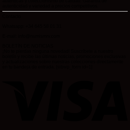
auténticas y coleccionismo de calidad. Garantía de
autenticidad y variedad a precios competitivos.
Contacto
Whatsapp: +34 645 58 01 31
E-mail: info@numismrv.com
BOLETÍN DE NOTICIAS
¡No te pierdas ninguna novedad! Suscríbete a nuestro
boletín y recibe las últimas noticias, promociones exclusivas
y actualizaciones sobre nuestras colecciones directamente
en tu bandeja de entrada. [sibwp_form id=1]