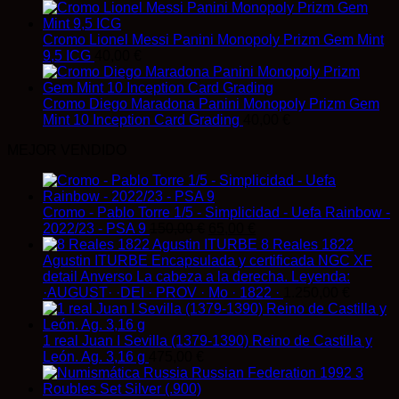
Cromo Lionel Messi Panini Monopoly Prizm Gem Mint
9,5 ICG
40,00
€
Cromo Diego Maradona Panini Monopoly Prizm Gem
Mint 10 Inception Card Grading
40,00
€
MEJOR VENDIDO
Cromo - Pablo Torre 1/5 - Simplicidad - Uefa Rainbow -
El
El
2022/23 - PSA 9
150,00
€
65,00
€
precio
precio
8 Reales 1822
original
actual
Agustin ITURBE Encapsulada y certificada NGC XF
era:
es:
detail Anverso La cabeza a la derecha. Leyenda:
150,00 €.
65,00 €.
·AUGUST· ·DEI · PROV · Mo · 1822 ·
1.250,00
€
1 real Juan I Sevilla (1379-1390) Reino de Castilla y
León. Ag. 3,16 g
475,00
€