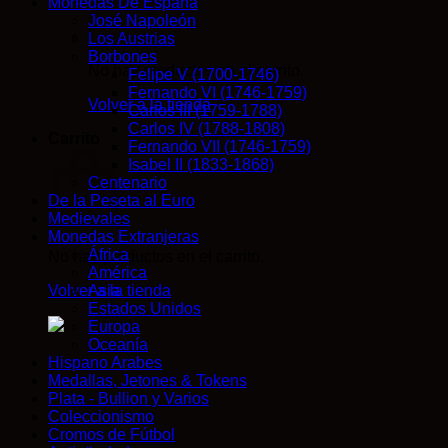
Monedas De España
José Napoleón
Los Austrias
Borbones
No hay productos en el carrito.
Felipe V (1700-1746)
Fernando VI (1746-1759)
Volver a la tienda
Carlos III (1759-1788)
Carlos IV (1788-1808)
Carrito
Fernando VII (1746-1759)
Isabel II (1833-1868)
Centenario
De la Peseta al Euro
Medievales
Monedas Extranjeras
África
No hay productos en el carrito.
América
Volver a la tienda
Asia
Estados Unidos
Europa
Oceanía
Hispano Arabes
Medallas, Jetones & Tokens
Plata - Bullion y Varios
Coleccionismo
Cromos de Fútbol