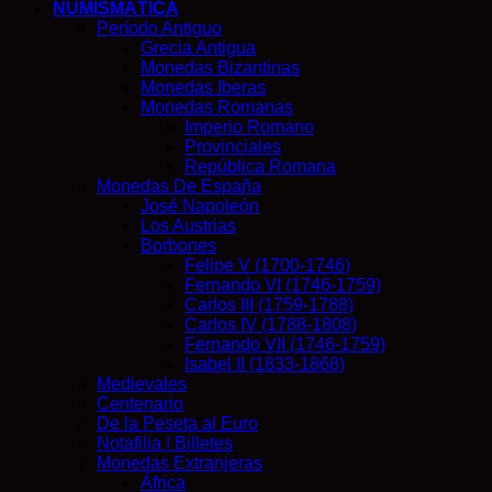
NUMISMÁTICA
Período Antiguo
Grecia Antigua
Monedas Bizantinas
Monedas Iberas
Monedas Romanas
Imperio Romano
Provinciales
República Romana
Monedas De España
José Napoleón
Los Austrias
Borbones
Felipe V (1700-1746)
Fernando VI (1746-1759)
Carlos III (1759-1788)
Carlos IV (1788-1808)
Fernando VII (1746-1759)
Isabel II (1833-1868)
Medievales
Centenario
De la Peseta al Euro
Notafilia | Billetes
Monedas Extranjeras
África