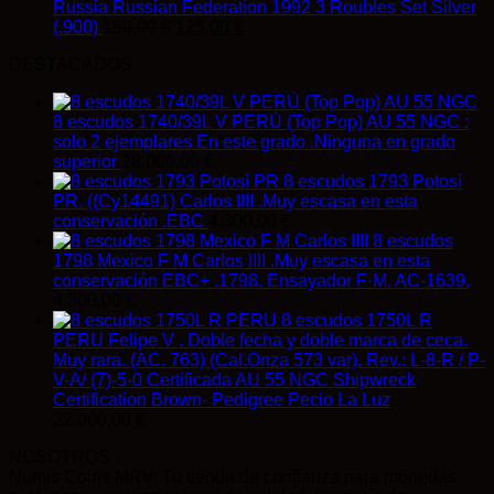
Russia Russian Federation 1992 3 Roubles Set Silver
El
El
(.900)
150,00
€
125,00
€
precio
precio
DESTACADOS
original
actual
era:
es:
150,00 €.
125,00 €.
8 escudos 1740/39L V PERÚ (Top Pop) AU 55 NGC :
solo 2 ejemplares En este grado .Ninguna en grado
superior
28.000,00
€
8 escudos 1793 Potosí
PR. ((Cy14491) Carlos IIII .Muy escasa en esta
conservación .EBC
4.300,00
€
8 escudos
1798 Mexico F M Carlos IIII .Muy escasa en esta
conservación EBC+ .1798. Ensayador F·M. AC-1639.
4.300,00
€
8 escudos 1750L R
PERU Felipe V . Doble fecha y doble marca de ceca.
Muy rara. (AC. 763) (Cal.Onza 573 var). Rev.: L-8-R / P-
V-A/ (7)-5-0 Certificada AU 55 NGC Shipwreck
Certification Brown- Pedigree Pecio La Luz
22.000,00
€
NOSOTROS
Numis Coins MRV: Tu tienda de confianza para monedas