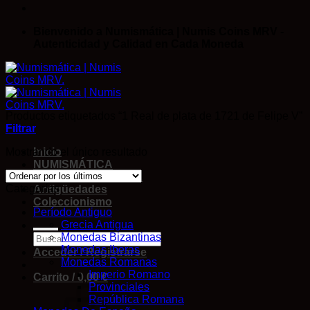
Bienvenido a Numismática | Numis Coins MRV -
Autenticidad y Calidad en Cada Moneda
Productos etiquetados “1 Real de plata de 1721 de Felipe V”
Filtrar
Mostrando el único resultado
Inicio
NUMISMÁTICA
Cromos DE FUTBOL
Categorías
Antigüedades
Coleccionismo
Período Antiguo
Grecia Antigua
Monedas Bizantinas
Monedas Iberas
Acceder / Registrarse
Monedas Romanas
Imperio Romano
Carrito /
0,00
€
Provinciales
República Romana