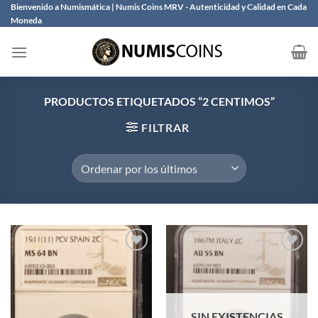
Saltar
Bienvenido a Numismática | Numis Coins MRV - Autenticidad y Calidad en Cada
Moneda
al
contenido
PRODUCTOS ETIQUETADOS “2 CENTIMOS”
FILTRAR
Añadir
Añadir
a la
a la
lista de
lista de
SIN EXISTENCIAS
deseos
deseos