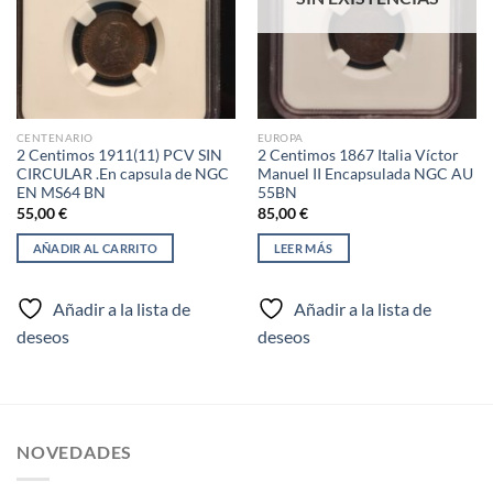
CENTENARIO
EUROPA
2 Centimos 1911(11) PCV SIN
2 Centimos 1867 Italia Víctor
CIRCULAR .En capsula de NGC
Manuel II Encapsulada NGC AU
EN MS64 BN
55BN
55,00
€
85,00
€
AÑADIR AL CARRITO
LEER MÁS
Añadir a la lista de
Añadir a la lista de
deseos
deseos
NOVEDADES