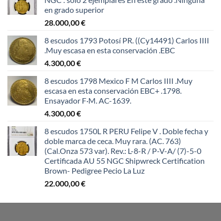
en grado superior
28.000,00
€
8 escudos 1793 Potosí PR. ((Cy14491) Carlos IIII
.Muy escasa en esta conservación .EBC
4.300,00
€
8 escudos 1798 Mexico F M Carlos IIII .Muy
escasa en esta conservación EBC+ .1798.
Ensayador F·M. AC-1639.
4.300,00
€
8 escudos 1750L R PERU Felipe V . Doble fecha y
doble marca de ceca. Muy rara. (AC. 763)
(Cal.Onza 573 var). Rev.: L-8-R / P-V-A/ (7)-5-0
Certificada AU 55 NGC Shipwreck Certification
Brown- Pedigree Pecio La Luz
22.000,00
€