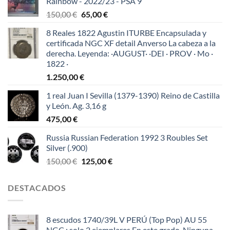
Rainbow - 2022/23 - PSA 9
El
El
150,00
€
65,00
€
precio
precio
8 Reales 1822 Agustin ITURBE Encapsulada y
original
actual
certificada NGC XF detail Anverso La cabeza a la
era:
es:
derecha. Leyenda: ·AUGUST· ·DEI · PROV · Mo ·
150,00 €.
65,00 €.
1822 ·
1.250,00
€
1 real Juan I Sevilla (1379-1390) Reino de Castilla
y León. Ag. 3,16 g
475,00
€
Russia Russian Federation 1992 3 Roubles Set
Silver (.900)
El
El
150,00
€
125,00
€
precio
precio
original
actual
DESTACADOS
era:
es:
150,00 €.
125,00 €.
8 escudos 1740/39L V PERÚ (Top Pop) AU 55
NGC : solo 2 ejemplares En este grado .Ninguna