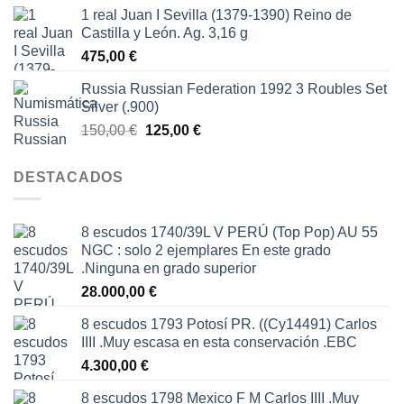
1 real Juan I Sevilla (1379-1390) Reino de
Castilla y León. Ag. 3,16 g
475,00
€
Russia Russian Federation 1992 3 Roubles Set
Silver (.900)
El
El
150,00
€
125,00
€
precio
precio
original
actual
DESTACADOS
era:
es:
150,00 €.
125,00 €.
8 escudos 1740/39L V PERÚ (Top Pop) AU 55
NGC : solo 2 ejemplares En este grado
.Ninguna en grado superior
28.000,00
€
8 escudos 1793 Potosí PR. ((Cy14491) Carlos
IIII .Muy escasa en esta conservación .EBC
4.300,00
€
8 escudos 1798 Mexico F M Carlos IIII .Muy