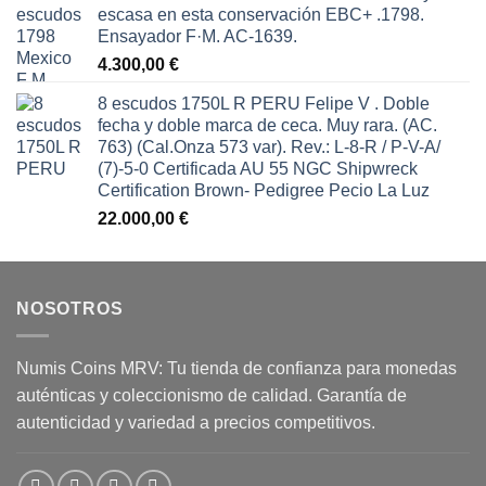
escasa en esta conservación EBC+ .1798.
Ensayador F·M. AC-1639.
4.300,00
€
8 escudos 1750L R PERU Felipe V . Doble
fecha y doble marca de ceca. Muy rara. (AC.
763) (Cal.Onza 573 var). Rev.: L-8-R / P-V-A/
(7)-5-0 Certificada AU 55 NGC Shipwreck
Certification Brown- Pedigree Pecio La Luz
22.000,00
€
NOSOTROS
Numis Coins MRV: Tu tienda de confianza para monedas
auténticas y coleccionismo de calidad. Garantía de
autenticidad y variedad a precios competitivos.