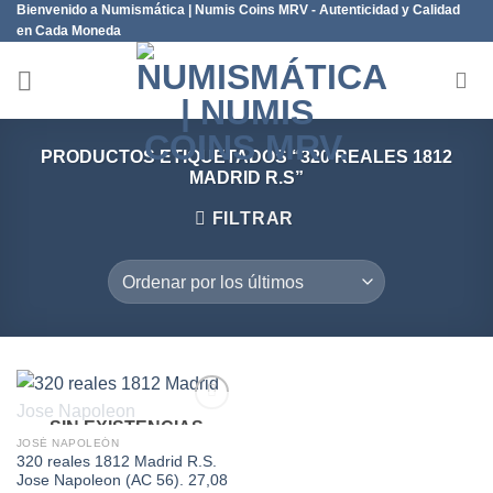
Bienvenido a Numismática | Numis Coins MRV - Autenticidad y Calidad
Saltar
en Cada Moneda
al
contenido
PRODUCTOS ETIQUETADOS “320 REALES 1812
MADRID R.S”
FILTRAR
SIN EXISTENCIAS
JOSÉ NAPOLEÓN
320 reales 1812 Madrid R.S.
Añadir
Jose Napoleon (AC 56). 27,08
a la