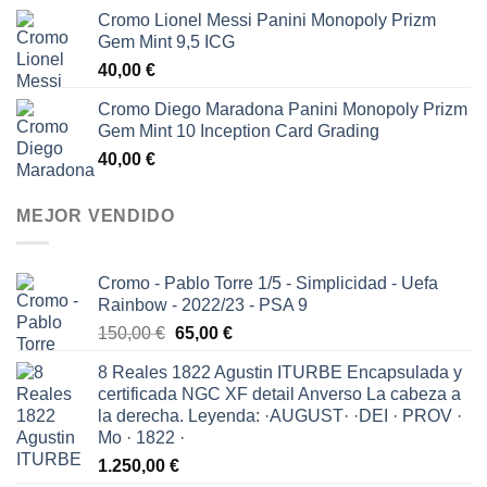
Cromo Lionel Messi Panini Monopoly Prizm
Gem Mint 9,5 ICG
40,00
€
Cromo Diego Maradona Panini Monopoly Prizm
Gem Mint 10 Inception Card Grading
40,00
€
MEJOR VENDIDO
Cromo - Pablo Torre 1/5 - Simplicidad - Uefa
Rainbow - 2022/23 - PSA 9
El
El
150,00
€
65,00
€
precio
precio
8 Reales 1822 Agustin ITURBE Encapsulada y
original
actual
certificada NGC XF detail Anverso La cabeza a
era:
es:
la derecha. Leyenda: ·AUGUST· ·DEI · PROV ·
150,00 €.
65,00 €.
Mo · 1822 ·
1.250,00
€