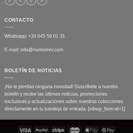
CONTACTO
Whatsapp: +34 645 58 01 31
E-mail: info@numismrv.com
BOLETÍN DE NOTICIAS
¡No te pierdas ninguna novedad! Suscríbete a nuestro
boletín y recibe las últimas noticias, promociones
exclusivas y actualizaciones sobre nuestras colecciones
directamente en tu bandeja de entrada. [sibwp_form id=1]