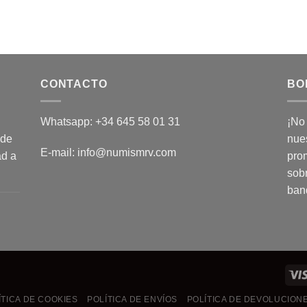
150,00 €.
125,00 €.
CONTACTO
BO
Whatsapp: +34 645 58 01 31
¡No
 de
nues
E-mail: info@numismrv.com
ad a
pro
sob
ban
ÍTICA DE COOKIES
POLÍTICA DE ENVÍOS
POLÍTICA DE DEVOLUCION