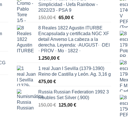
m
Simplicidad - Uefa Rainbow -
2022/23 - PSA 9
El
El
150,00
€
65,00
€
precio
precio
8 Reales 1822 Agustin ITURBE
original
actual
m
Encapsulada y certificada NGC XF
era:
es:
detail Anverso La cabeza a la
150,00 €.
65,00 €.
derecha. Leyenda: ·AUGUST· ·DEI
· PROV · Mo · 1822 ·
1.250,00
€
ICG
1 real Juan I Sevilla (1379-1390)
Reino de Castilla y León. Ag. 3,16 g
475,00
€
Russia Russian Federation 1992 3
Roubles Set Silver (.900)
El
El
150,00
€
125,00
€
precio
precio
original
actual
era:
es: