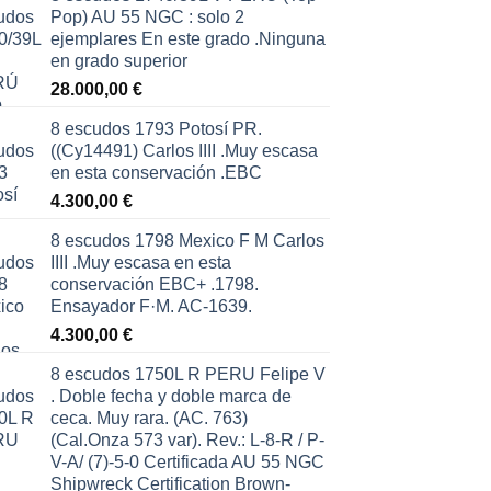
Pop) AU 55 NGC : solo 2
ejemplares En este grado .Ninguna
en grado superior
28.000,00
€
8 escudos 1793 Potosí PR.
((Cy14491) Carlos IIII .Muy escasa
en esta conservación .EBC
4.300,00
€
8 escudos 1798 Mexico F M Carlos
IIII .Muy escasa en esta
conservación EBC+ .1798.
Ensayador F·M. AC-1639.
4.300,00
€
8 escudos 1750L R PERU Felipe V
. Doble fecha y doble marca de
ceca. Muy rara. (AC. 763)
(Cal.Onza 573 var). Rev.: L-8-R / P-
V-A/ (7)-5-0 Certificada AU 55 NGC
Shipwreck Certification Brown-