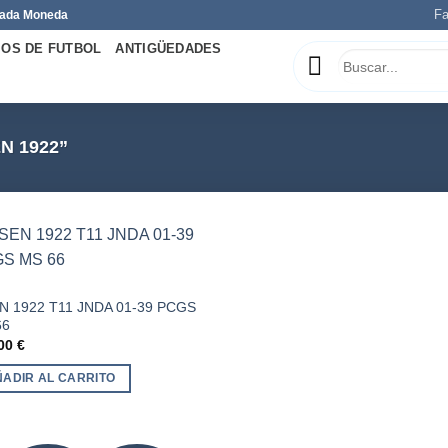
Fa
 Cada Moneda
OS DE FUTBOL
ANTIGÜEDADES
N 1922”
N 1922 T11 JNDA 01-39 PCGS
Añadir
66
a la
,00
€
lista de
deseos
ÑADIR AL CARRITO