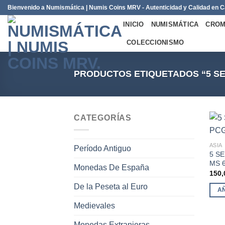
Saltar
Bienvenido a Numismática | Numis Coins MRV - Autenticidad y Calidad en
al
INICIO
NUMISMÁTICA
CROM
contenido
COLECCIONISMO
PRODUCTOS ETIQUETADOS “5 SE
CATEGORÍAS
ASIA
Período Antiguo
5 SE
MS 
Monedas De España
150
De la Peseta al Euro
A
Medievales
Monedas Extranjeras