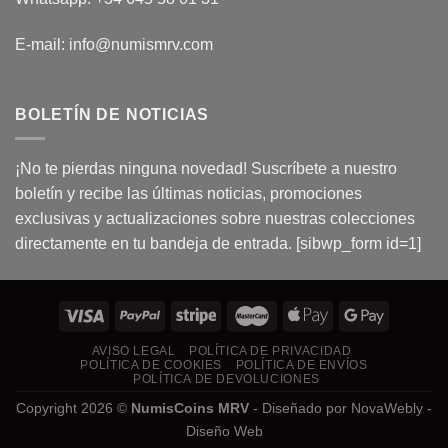
E-mail: info@numismrv.com
BOLETÍN DE NOTICIAS
¡No te pierdas ninguna novedad! Suscríbete a nuestro
boletín y recibe las últimas noticias, promociones
exclusivas y actualizaciones sobre nuestras colecciones
directamente en tu bandeja de entrada. [sibwp_form id=1]
AVISO LEGAL
POLÍTICA DE PRIVACIDAD
POLÍTICA DE COOKIES
POLÍTICA DE ENVÍOS
POLÍTICA DE DEVOLUCIONES
Copyright 2026 ©
NumisCoins MRV
- Diseñado por
NovaWebly -
Diseño Web