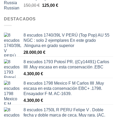
El
El
150,00
€
125,00
€
precio
precio
original
actual
DESTACADOS
era:
es:
150,00 €.
125,00 €.
8 escudos 1740/39L V PERÚ (Top Pop) AU 55
NGC : solo 2 ejemplares En este grado
.Ninguna en grado superior
28.000,00
€
8 escudos 1793 Potosí PR. ((Cy14491) Carlos
IIII .Muy escasa en esta conservación .EBC
4.300,00
€
8 escudos 1798 Mexico F M Carlos IIII .Muy
escasa en esta conservación EBC+ .1798.
Ensayador F·M. AC-1639.
4.300,00
€
8 escudos 1750L R PERU Felipe V . Doble
fecha y doble marca de ceca. Muy rara. (AC.