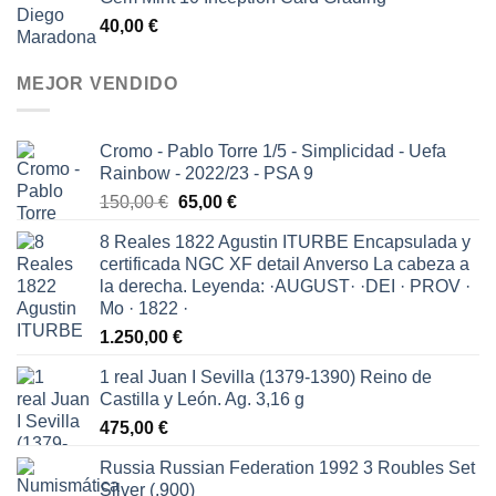
40,00
€
MEJOR VENDIDO
Cromo - Pablo Torre 1/5 - Simplicidad - Uefa
Rainbow - 2022/23 - PSA 9
El
El
150,00
€
65,00
€
precio
precio
8 Reales 1822 Agustin ITURBE Encapsulada y
original
actual
certificada NGC XF detail Anverso La cabeza a
era:
es:
la derecha. Leyenda: ·AUGUST· ·DEI · PROV ·
150,00 €.
65,00 €.
Mo · 1822 ·
1.250,00
€
1 real Juan I Sevilla (1379-1390) Reino de
Castilla y León. Ag. 3,16 g
475,00
€
Russia Russian Federation 1992 3 Roubles Set
Silver (.900)