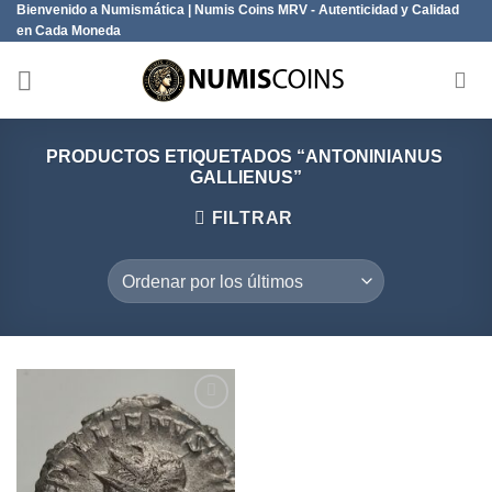
Bienvenido a Numismática | Numis Coins MRV - Autenticidad y Calidad
Saltar
en Cada Moneda
al
contenido
PRODUCTOS ETIQUETADOS “ANTONINIANUS
GALLIENUS”
FILTRAR
Añadir
a la