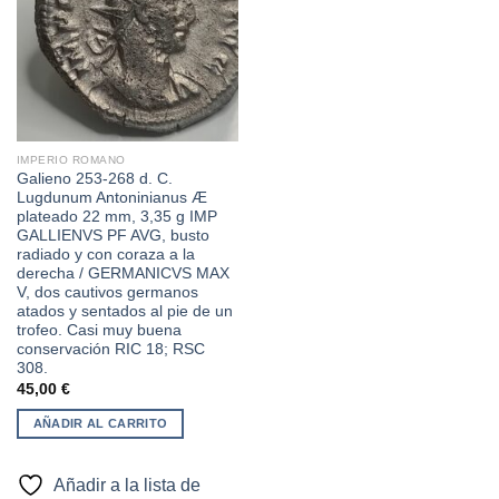
lista de
deseos
IMPERIO ROMANO
Galieno 253-268 d. C.
Lugdunum Antoninianus Æ
plateado 22 mm, 3,35 g IMP
GALLIENVS PF AVG, busto
radiado y con coraza a la
derecha / GERMANICVS MAX
V, dos cautivos germanos
atados y sentados al pie de un
trofeo. Casi muy buena
conservación RIC 18; RSC
308.
45,00
€
AÑADIR AL CARRITO
Añadir a la lista de