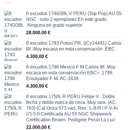
150,00 €.
125,00 €.
8 escudos 1740/39L V PERÚ (Top Pop) AU 55
NGC : solo 2 ejemplares En este grado
.Ninguna en grado superior
28.000,00
€
8 escudos 1793 Potosí PR. ((Cy14491) Carlos
IIII .Muy escasa en esta conservación .EBC
4.300,00
€
8 escudos 1798 Mexico F M Carlos IIII .Muy
escasa en esta conservación EBC+ .1798.
Ensayador F·M. AC-1639.
4.300,00
€
8 escudos 1750L R PERU Felipe V . Doble
fecha y doble marca de ceca. Muy rara. (AC.
763) (Cal.Onza 573 var). Rev.: L-8-R / P-V-A/
(7)-5-0 Certificada AU 55 NGC Shipwreck
Certification Brown- Pedigree Pecio La Luz
22.000,00
€