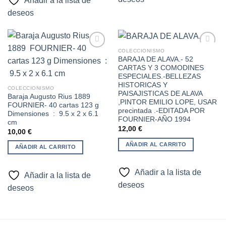
Añadir a la lista de
deseos
COLECCIONISMO
BARAJA DE ALAVA.- 52
CARTAS Y 3 COMODINES
Añadir
Añadir
ESPECIALES.-BELLEZAS
a la
a la
HISTORICAS Y
lista de
lista de
COLECCIONISMO
PAISAJISTICAS DE ALAVA
deseos
deseos
Baraja Augusto Rius 1889 ‎
,PINTOR EMILIO LOPE, USAR
FOURNIER- 40 cartas 123 g
precintada .-EDITADA POR
Dimensiones ‏ : ‎ 9.5 x 2 x 6.1
FOURNIER-AÑO 1994
cm
12,00
€
10,00
€
AÑADIR AL CARRITO
AÑADIR AL CARRITO
Añadir a la lista de
Añadir a la lista de
deseos
deseos