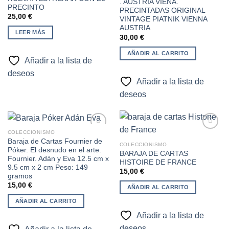
. AUSTRIA VIENA.
PRECINTO
PRECINTADAS ORIGINAL
25,00
€
VINTAGE PIATNIK VIENNA
AUSTRIA
LEER MÁS
30,00
€
AÑADIR AL CARRITO
Añadir a la lista de
deseos
Añadir a la lista de
deseos
COLECCIONISMO
Baraja de Cartas Fournier de
COLECCIONISMO
Póker. El desnudo en el arte.
BARAJA DE CARTAS
Añadir
Añadir
Fournier. Adán y Eva 12.5 cm x
HISTOIRE DE FRANCE
a la
a la
9.5 cm x 2 cm Peso: 149
lista de
lista de
15,00
€
gramos
deseos
deseos
15,00
€
AÑADIR AL CARRITO
AÑADIR AL CARRITO
Añadir a la lista de
deseos