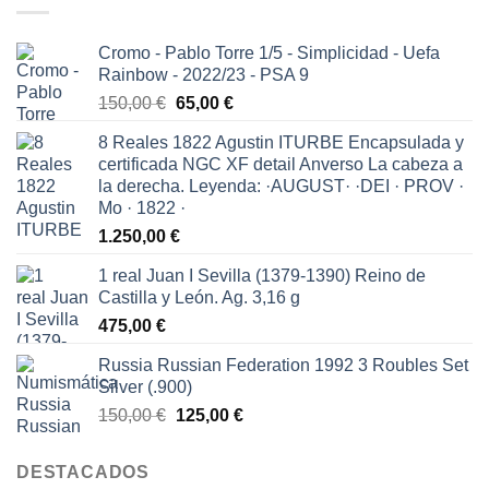
Cromo - Pablo Torre 1/5 - Simplicidad - Uefa
Rainbow - 2022/23 - PSA 9
El
El
150,00
€
65,00
€
precio
precio
8 Reales 1822 Agustin ITURBE Encapsulada y
original
actual
certificada NGC XF detail Anverso La cabeza a
era:
es:
la derecha. Leyenda: ·AUGUST· ·DEI · PROV ·
150,00 €.
65,00 €.
Mo · 1822 ·
1.250,00
€
1 real Juan I Sevilla (1379-1390) Reino de
Castilla y León. Ag. 3,16 g
475,00
€
Russia Russian Federation 1992 3 Roubles Set
Silver (.900)
El
El
150,00
€
125,00
€
precio
precio
original
actual
DESTACADOS
era:
es: