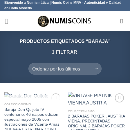
Bienvenido a Numismática | Numis Coins MRV - Autenticidad y Calidad
Saltar
en Cada Moneda
al
contenido
PRODUCTOS ETIQUETADOS “BARAJA”
FILTRAR
SIN EXISTENCIAS
COLECCIONISMO
Baraja Don Quijote IV
COLECCIONISMO
centenario, 46 naipes edicion
2 BARAJAS POKER . AUSTRIA
Añadir
Añadir
especial mayo 2005 con
VIENA. PRECINTADAS
a la
a la
ilustraciones de Vicente Arnas
lista de
lista de
ORIGINAL 2 BARAJAS POKER
NUEVA A ESTRENAR CON EL
deseos
deseos