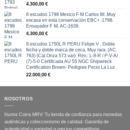
4.300,00
€
8 escudos 1798 Mexico F M Carlos IIII .Muy
escasa en esta conservación EBC+ .1798.
Ensayador F·M. AC-1639.
4.300,00
€
8 escudos 1750L R PERU Felipe V . Doble
fecha y doble marca de ceca. Muy rara. (AC.
763) (Cal.Onza 573 var). Rev.: L-8-R / P-V-A/
(7)-5-0 Certificada AU 55 NGC Shipwreck
Certification Brown- Pedigree Pecio La Luz
22.000,00
€
NOSOTROS
Numis Coins MRV: Tu tienda de confianza para monedas
auténticas y coleccionismo de calidad. Garantía de
autenticidad y variedad a precios competitivos.