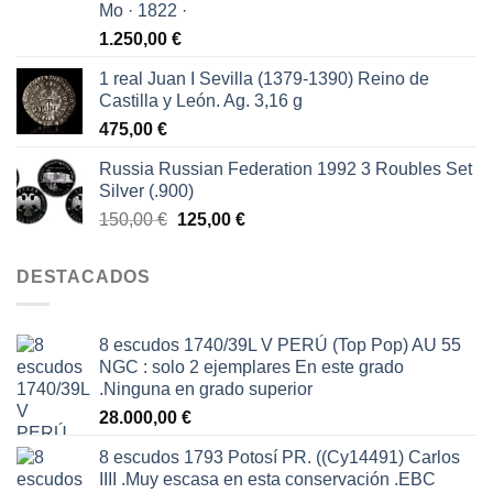
Mo · 1822 ·
1.250,00
€
1 real Juan I Sevilla (1379-1390) Reino de
Castilla y León. Ag. 3,16 g
475,00
€
Russia Russian Federation 1992 3 Roubles Set
Silver (.900)
El
El
150,00
€
125,00
€
precio
precio
original
actual
DESTACADOS
era:
es:
150,00 €.
125,00 €.
8 escudos 1740/39L V PERÚ (Top Pop) AU 55
NGC : solo 2 ejemplares En este grado
.Ninguna en grado superior
28.000,00
€
8 escudos 1793 Potosí PR. ((Cy14491) Carlos
IIII .Muy escasa en esta conservación .EBC