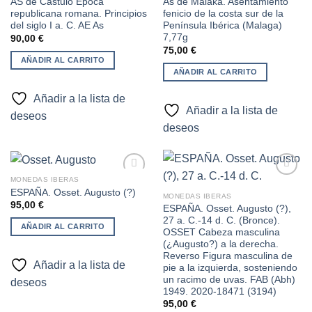
AS de Cástulo Época
As de Malaka. Asentamiento
republicana romana. Principios
fenicio de la costa sur de la
del siglo I a. C. AE As
Península Ibérica (Malaga)
7,77g
90,00
€
75,00
€
AÑADIR AL CARRITO
AÑADIR AL CARRITO
Añadir a la lista de
Añadir a la lista de
deseos
deseos
MONEDAS IBERAS
ESPAÑA. Osset. Augusto (?)
MONEDAS IBERAS
95,00
€
ESPAÑA. Osset. Augusto (?),
Añadir
Añadir
27 a. C.-14 d. C. (Bronce).
a la
a la
AÑADIR AL CARRITO
lista de
lista de
OSSET Cabeza masculina
deseos
deseos
(¿Augusto?) a la derecha.
Reverso Figura masculina de
Añadir a la lista de
pie a la izquierda, sosteniendo
un racimo de uvas. FAB (Abh)
deseos
1949. 2020-18471 (3194)
95,00
€