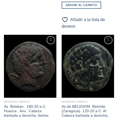
AÑADIR AL CARRITO
Añadir a la lista de
deseos
Añadir
Añadir
a la
a la
lista de
lista de
deseos
deseos
MONEDAS IBERAS
MONEDAS IBERAS
As Bolskan. 180-20 a.C.
As de BELIGIOM. Belchite
Huesca.. Anv.: Cabeza
(Zaragoza). 120-20 a.C. A/
barbada a derecha, detrás
Cabeza barbada a derecha,