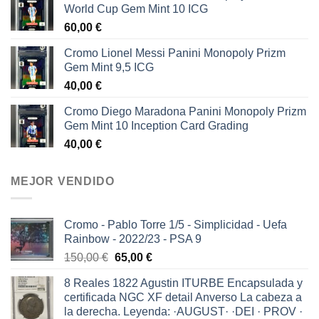
World Cup Gem Mint 10 ICG
60,00
€
Cromo Lionel Messi Panini Monopoly Prizm
Gem Mint 9,5 ICG
40,00
€
Cromo Diego Maradona Panini Monopoly Prizm
Gem Mint 10 Inception Card Grading
40,00
€
MEJOR VENDIDO
Cromo - Pablo Torre 1/5 - Simplicidad - Uefa
Rainbow - 2022/23 - PSA 9
El
El
150,00
€
65,00
€
precio
precio
8 Reales 1822 Agustin ITURBE Encapsulada y
original
actual
certificada NGC XF detail Anverso La cabeza a
era:
es:
la derecha. Leyenda: ·AUGUST· ·DEI · PROV ·
150,00 €.
65,00 €.