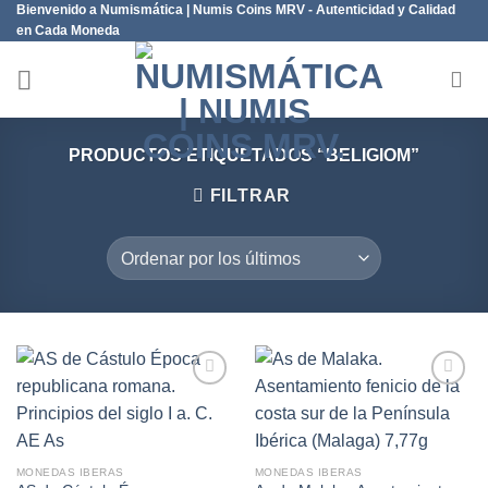
Bienvenido a Numismática | Numis Coins MRV - Autenticidad y Calidad
Saltar
en Cada Moneda
al
contenido
PRODUCTOS ETIQUETADOS “BELIGIOM”
FILTRAR
Añadir
Añadir
a la
a la
lista de
lista de
MONEDAS IBERAS
MONEDAS IBERAS
deseos
deseos