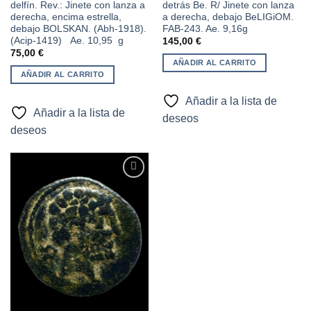
delfín. Rev.: Jinete con lanza a
detrás Be. R/ Jinete con lanza
derecha, encima estrella,
a derecha, debajo BeLIGiOM.
debajo BOLSKAN. (Abh-1918).
FAB-243. Ae. 9,16g
(Acip-1419) Ae. 10,95 g
145,00
€
75,00
€
AÑADIR AL CARRITO
AÑADIR AL CARRITO
Añadir a la lista de
Añadir a la lista de
deseos
deseos
Añadir
a la
lista de
deseos