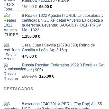
Rainbow - 2022/23 - PSA 9
El
El
150,00
€
65,00
€
precio
precio
8 Reales 1822 Agustin ITURBE Encapsulada y
original
actual
certificada NGC XF detail Anverso La cabeza a
era:
es:
la derecha. Leyenda: ·AUGUST· ·DEI · PROV ·
150,00 €.
65,00 €.
Mo · 1822 ·
1.250,00
€
1 real Juan I Sevilla (1379-1390) Reino de
Castilla y León. Ag. 3,16 g
475,00
€
Russia Russian Federation 1992 3 Roubles Set
Silver (.900)
El
El
150,00
€
125,00
€
precio
precio
original
actual
DESTACADOS
era:
es:
150,00 €.
125,00 €.
8 escudos 1740/39L V PERÚ (Top Pop) AU 55
NGC : solo 2 ejemplares En este grado