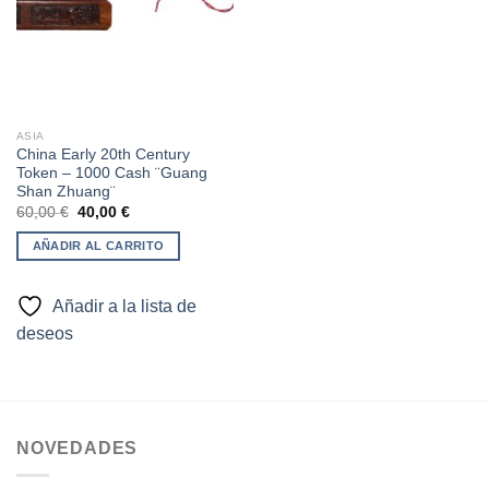
ASIA
China Early 20th Century
Token – 1000 Cash ¨Guang
Shan Zhuang¨
El
El
60,00
€
40,00
€
precio
precio
original
actual
AÑADIR AL CARRITO
era:
es:
60,00 €.
40,00 €.
Añadir a la lista de
deseos
NOVEDADES