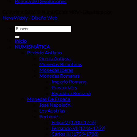
Política de Devoluciones
Copyright 2026 ©
NumisCoins MRV
- Diseñado por
NovaWebly - Diseño Web
Buscar
por:
Inicio
NUMISMÁTICA
Período Antiguo
Grecia Antigua
Monedas Bizantinas
Monedas Iberas
Monedas Romanas
Imperio Romano
Provinciales
República Romana
Monedas De España
José Napoleón
Los Austrias
Borbones
Felipe V (1700-1746)
Fernando VI (1746-1759)
Carlos III (1759-1788)