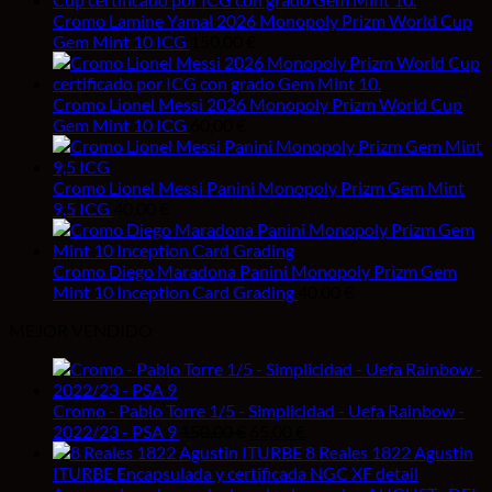
Cromo Lamine Yamal 2026 Monopoly Prizm World Cup
Gem Mint 10 ICG
150,00
€
Cromo Lionel Messi 2026 Monopoly Prizm World Cup
Gem Mint 10 ICG
60,00
€
Cromo Lionel Messi Panini Monopoly Prizm Gem Mint
9,5 ICG
40,00
€
Cromo Diego Maradona Panini Monopoly Prizm Gem
Mint 10 Inception Card Grading
40,00
€
MEJOR VENDIDO
Cromo - Pablo Torre 1/5 - Simplicidad - Uefa Rainbow -
El
El
2022/23 - PSA 9
150,00
€
65,00
€
precio
precio
8 Reales 1822 Agustin
original
actual
ITURBE Encapsulada y certificada NGC XF detail