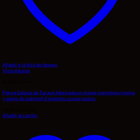
Añadir a la lista de deseos
Vista Rápida
Antigüedades
Figura Egipcia de Faraon fabricada en resina marmórea (resina
+ polvo de mármol) Excelente conservacion.
El
El
35,00
€
27,00
€
precio
precio
Añadir al carrito
original
actual
era:
es:
35,00 €.
27,00 €.