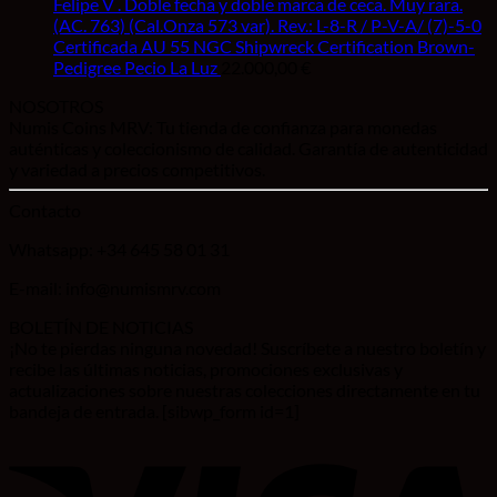
Felipe V . Doble fecha y doble marca de ceca. Muy rara.
(AC. 763) (Cal.Onza 573 var). Rev.: L-8-R / P-V-A/ (7)-5-0
Certificada AU 55 NGC Shipwreck Certification Brown-
Pedigree Pecio La Luz
22.000,00
€
NOSOTROS
Numis Coins MRV: Tu tienda de confianza para monedas
auténticas y coleccionismo de calidad. Garantía de autenticidad
y variedad a precios competitivos.
Contacto
Whatsapp: +34 645 58 01 31
E-mail: info@numismrv.com
BOLETÍN DE NOTICIAS
¡No te pierdas ninguna novedad! Suscríbete a nuestro boletín y
recibe las últimas noticias, promociones exclusivas y
actualizaciones sobre nuestras colecciones directamente en tu
bandeja de entrada. [sibwp_form id=1]