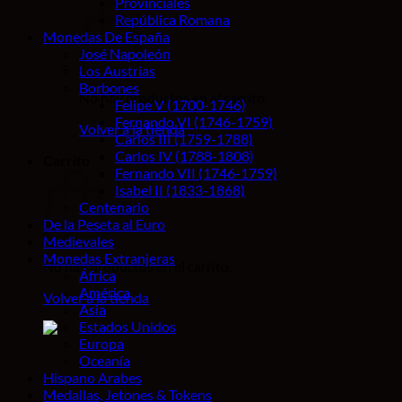
Provinciales
República Romana
Monedas De España
José Napoleón
Los Austrias
Borbones
No hay productos en el carrito.
Felipe V (1700-1746)
Fernando VI (1746-1759)
Volver a la tienda
Carlos III (1759-1788)
Carlos IV (1788-1808)
Carrito
Fernando VII (1746-1759)
Isabel II (1833-1868)
Centenario
De la Peseta al Euro
Medievales
Monedas Extranjeras
No hay productos en el carrito.
África
América
Volver a la tienda
Asia
Estados Unidos
Europa
Oceanía
Hispano Arabes
Medallas, Jetones & Tokens