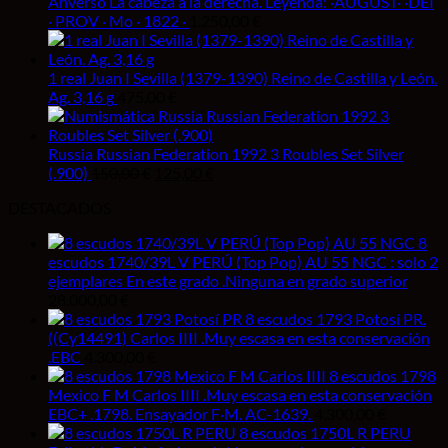
era:
es:
Anverso La cabeza a la derecha. Leyenda: ·AUGUST· ·DEI
150,00 €.
65,00 €.
· PROV · Mo · 1822 ·
1.250,00
€
1 real Juan I Sevilla (1379-1390) Reino de Castilla y León.
Ag. 3,16 g
475,00
€
Russia Russian Federation 1992 3 Roubles Set Silver
El
El
(.900)
150,00
€
125,00
€
precio
precio
DESTACADOS
original
actual
era:
es:
8
150,00 €.
125,00 €.
escudos 1740/39L V PERÚ (Top Pop) AU 55 NGC : solo 2
ejemplares En este grado .Ninguna en grado superior
28.000,00
€
8 escudos 1793 Potosí PR.
((Cy14491) Carlos IIII .Muy escasa en esta conservación
.EBC
4.300,00
€
8 escudos 1798
Mexico F M Carlos IIII .Muy escasa en esta conservación
EBC+ .1798. Ensayador F·M. AC-1639.
4.300,00
€
8 escudos 1750L R PERU