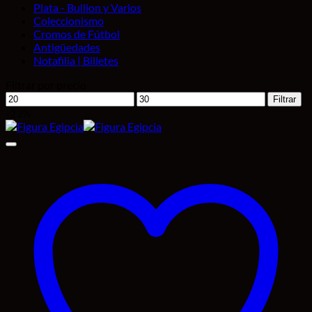
Plata - Bullion y Varios
Coleccionismo
Cromos de Fútbol
Antigüedades
Notafilia | Billetes
Filtrar por precio
Precio
Precio
Filtrar
mínimo
máximo
-23%