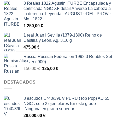
8 Reales 1822 Agustin ITURBE Encapsulada y
original
actual
certificada NGC XF detail Anverso La cabeza a
era:
es:
la derecha. Leyenda: ·AUGUST· ·DEI · PROV ·
150,00 €.
65,00 €.
Mo · 1822 ·
1.250,00
€
1 real Juan I Sevilla (1379-1390) Reino de
Castilla y León. Ag. 3,16 g
475,00
€
Russia Russian Federation 1992 3 Roubles Set
Silver (.900)
El
El
150,00
€
125,00
€
precio
precio
original
actual
DESTACADOS
era:
es:
150,00 €.
125,00 €.
8 escudos 1740/39L V PERÚ (Top Pop) AU 55
NGC : solo 2 ejemplares En este grado
.Ninguna en grado superior
28.000,00
€