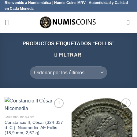
Bienvenido a Numismática | Numis Coins MRV - Autenticidad y Calidad
Saltar
en Cada Moneda
al
contenido
PRODUCTOS ETIQUETADOS “FOLLIS”
FILTRAR
IMPERIO ROMANO
Constancio II, César (324-337
Añadir
Añadir
d. C.). Nicomedia. AE Follis
a la
a la
lista de
lista de
(18,9 mm, 2,67 g)
deseos
deseos