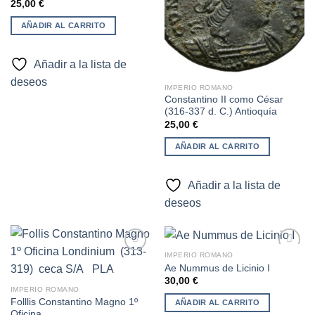
25,00
€
AÑADIR AL CARRITO
Añadir a la lista de
deseos
IMPERIO ROMANO
Constantino II como César
(316-337 d. C.) Antioquía
25,00
€
AÑADIR AL CARRITO
Añadir a la lista de
deseos
IMPERIO ROMANO
Ae Nummus de Licinio I
30,00
€
Añadir
Añadir
IMPERIO ROMANO
a la
a la
Folllis Constantino Magno 1º
AÑADIR AL CARRITO
lista de
lista de
Oficina
deseos
deseos