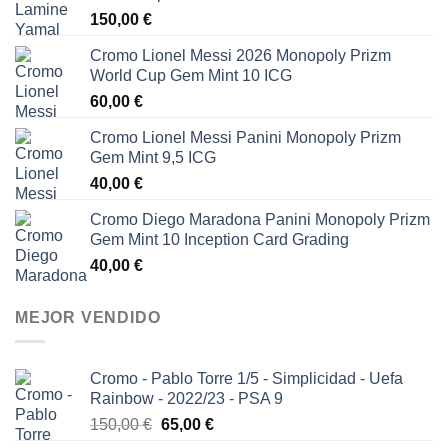
150,00
€
Cromo Lionel Messi 2026 Monopoly Prizm
World Cup Gem Mint 10 ICG
60,00
€
Cromo Lionel Messi Panini Monopoly Prizm
Gem Mint 9,5 ICG
40,00
€
Cromo Diego Maradona Panini Monopoly Prizm
Gem Mint 10 Inception Card Grading
40,00
€
MEJOR VENDIDO
Cromo - Pablo Torre 1/5 - Simplicidad - Uefa
Rainbow - 2022/23 - PSA 9
El
El
150,00
€
65,00
€
precio
precio