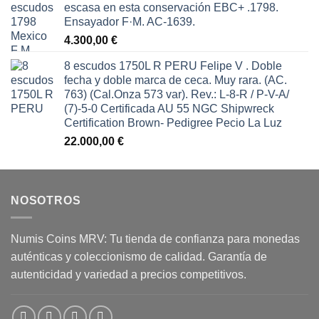
escasa en esta conservación EBC+ .1798.
Ensayador F·M. AC-1639.
4.300,00
€
8 escudos 1750L R PERU Felipe V . Doble
fecha y doble marca de ceca. Muy rara. (AC.
763) (Cal.Onza 573 var). Rev.: L-8-R / P-V-A/
(7)-5-0 Certificada AU 55 NGC Shipwreck
Certification Brown- Pedigree Pecio La Luz
22.000,00
€
NOSOTROS
Numis Coins MRV: Tu tienda de confianza para monedas
auténticas y coleccionismo de calidad. Garantía de
autenticidad y variedad a precios competitivos.