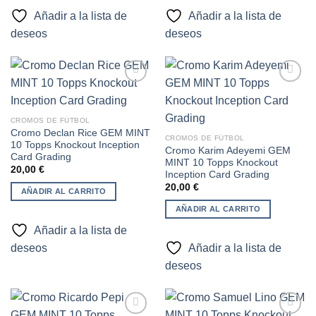
Añadir a la lista de
Añadir a la lista de
deseos
deseos
Añadir
Añadir
CROMOS DE FÚTBOL
a la
a la
Cromo Declan Rice GEM MINT
lista de
lista de
CROMOS DE FÚTBOL
10 Topps Knockout Inception
deseos
deseos
Cromo Karim Adeyemi GEM
Card Grading
MINT 10 Topps Knockout
20,00
€
Inception Card Grading
20,00
€
AÑADIR AL CARRITO
AÑADIR AL CARRITO
Añadir a la lista de
deseos
Añadir a la lista de
deseos