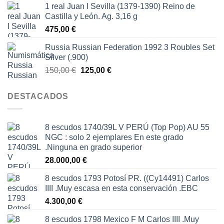
1 real Juan I Sevilla (1379-1390) Reino de
Castilla y León. Ag. 3,16 g
475,00
€
Russia Russian Federation 1992 3 Roubles Set
Silver (.900)
El
El
150,00
€
125,00
€
precio
precio
original
actual
DESTACADOS
era:
es:
150,00 €.
125,00 €.
8 escudos 1740/39L V PERÚ (Top Pop) AU 55
NGC : solo 2 ejemplares En este grado
.Ninguna en grado superior
28.000,00
€
8 escudos 1793 Potosí PR. ((Cy14491) Carlos
IIII .Muy escasa en esta conservación .EBC
4.300,00
€
8 escudos 1798 Mexico F M Carlos IIII .Muy