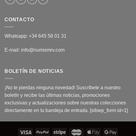
CONTACTO
Whatsapp: +34 645 58 01 31
E-mail: info@numismrv.com
BOLETÍN DE NOTICIAS
¡No te pierdas ninguna novedad! Suscríbete a nuestro
boletín y recibe las últimas noticias, promociones
exclusivas y actualizaciones sobre nuestras colecciones
directamente en tu bandeja de entrada. [sibwp_form id=1]