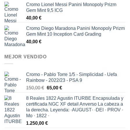
Cromo Lionel Messi Panini Monopoly Prizm
Gem Mint 9,5 ICG
40,00
€
Cromo Diego Maradona Panini Monopoly Prizm
Gem Mint 10 Inception Card Grading
40,00
€
MEJOR VENDIDO
Cromo - Pablo Torre 1/5 - Simplicidad - Uefa
Rainbow - 2022/23 - PSA 9
El
El
150,00
€
65,00
€
precio
precio
8 Reales 1822 Agustin ITURBE Encapsulada y
original
actual
certificada NGC XF detail Anverso La cabeza a
era:
es:
la derecha. Leyenda: ·AUGUST· ·DEI · PROV ·
150,00 €.
65,00 €.
Mo · 1822 ·
1.250,00
€