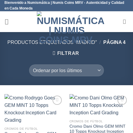
Bienvenido a Numismática | Numis Coins MRV - Autenticidad y Calidad
Saltar
en Cada Moneda
al
contenido
PRODUCTOS ETIQUETADOS “MADRID”
/
PÁGINA 4
FILTRAR
Añadir
Añadir
CROMOS DE FÚTBOL
a la
a la
Cromo Dani Olmo GEM MINT
lista de
lista de
CROMOS DE FÚTBOL
10 Topps Knockout Inception
deseos
deseos