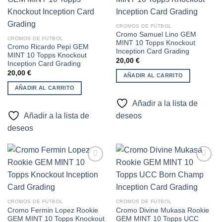
Añadir
Añadir
CROMOS DE FÚTBOL
a la
a la
Cromo Samuel Lino GEM
lista de
lista de
CROMOS DE FÚTBOL
MINT 10 Topps Knockout
deseos
deseos
Cromo Ricardo Pepi GEM
Inception Card Grading
MINT 10 Topps Knockout
20,00
€
Inception Card Grading
20,00
€
AÑADIR AL CARRITO
AÑADIR AL CARRITO
Añadir a la lista de
Añadir a la lista de
deseos
deseos
Añadir
Añadir
a la
a la
lista de
lista de
CROMOS DE FÚTBOL
CROMOS DE FÚTBOL
deseos
deseos
Cromo Fermin Lopez Rookie
Cromo Divine Mukasa Rookie
GEM MINT 10 Topps Knockout
GEM MINT 10 Topps UCC