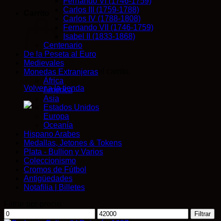
Fernando VI (1746-1759)
Carlos III (1759-1788)
Carrito
Carlos IV (1788-1808)
Fernando VII (1746-1759)
Isabel II (1833-1868)
Centenario
De la Peseta al Euro
Medievales
No hay productos en el carrito.
Monedas Extranjeras
África
Volver a la tienda
América
Asia
Estados Unidos
Europa
Oceanía
Hispano Arabes
Medallas, Jetones & Tokens
Plata - Bullion y Varios
Coleccionismo
Cromos de Fútbol
Antigüedades
Notafilia | Billetes
Filtrar por precio
Precio
Precio
Filtrar