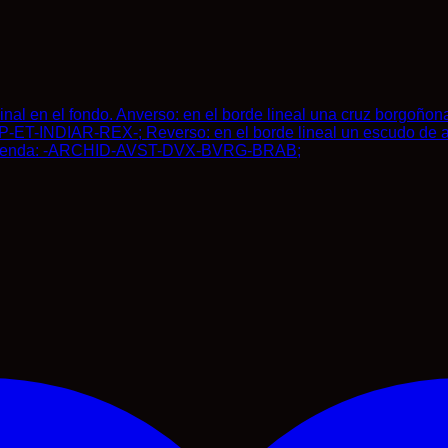
nal en el fondo. Anverso: en el borde lineal una cruz borgoñon
-HISP-ET-INDIAR-REX-; Reverso: en el borde lineal un escudo d
na leyenda: -ARCHID-AVST-DVX-BVRG-BRAB;