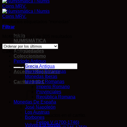
Productos etiquetados “monedas”
Filtrar
Inicio
Mostrando 1–12 de 305 resultados
NUMISMÁTICA
Cromos DE FUTBOL
Antigüedades
Categorías
Coleccionismo
Período Antiguo
Grecia Antigua
Monedas Bizantinas
Acceder / Registrarse
Monedas Iberas
Monedas Romanas
Carrito /
0,00
€
Imperio Romano
Provinciales
República Romana
Monedas De España
José Napoleón
Los Austrias
No hay productos en el carrito.
Borbones
Felipe V (1700-1746)
Volver a la tienda