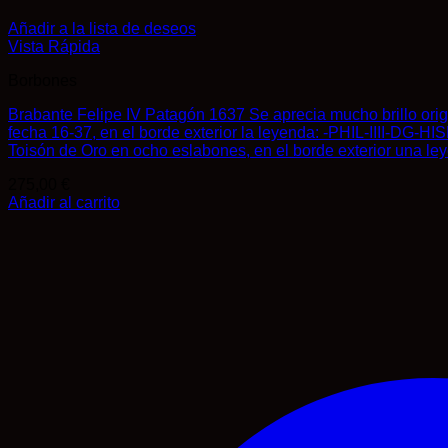
Añadir a la lista de deseos
Vista Rápida
Borbones
Brabante Felipe IV Patagón 1637 Se aprecia mucho brillo origi
fecha 16-37, en el borde exterior la leyenda: -PHIL-IIII-DG
Toisón de Oro en ocho eslabones, en el borde exterior u
275,00
€
Añadir al carrito