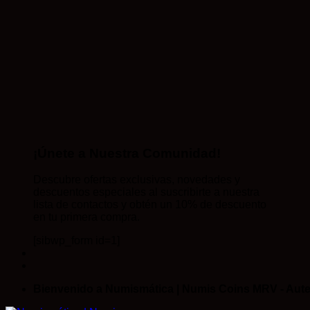
¡Únete a Nuestra Comunidad!
Descubre ofertas exclusivas, novedades y
descuentos especiales al suscribirte a nuestra
lista de contactos y obtén un 10% de descuento
en tu primera compra.
[sibwp_form id=1]
Bienvenido a Numismática | Numis Coins MRV - Aute