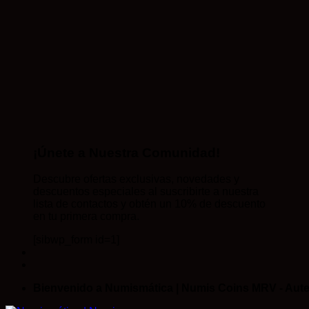
¡Únete a Nuestra Comunidad!
Descubre ofertas exclusivas, novedades y
descuentos especiales al suscribirte a nuestra
lista de contactos y obtén un 10% de descuento
en tu primera compra.
[sibwp_form id=1]
Bienvenido a Numismática | Numis Coins MRV - Aute