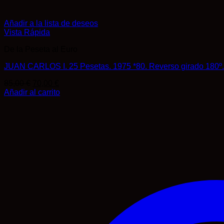
Añadir a la lista de deseos
Vista Rápida
De la Peseta al Euro
JUAN CARLOS I. 25 Pesetas. 1975 *80. Reverso girado 18
El
El
85,00
€
70,00
€
precio
precio
Añadir al carrito
original
actual
era:
es:
85,00 €.
70,00 €.