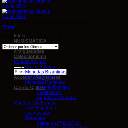
Productos etiquetados “monedasybilletes”
Filtrar
Inicio
Mostrando 1–12 de 95 resultados
NUMISMÁTICA
Cromos DE FUTBOL
Antigüedades
Categorías
Coleccionismo
Período Antiguo
Grecia Antigua
Monedas Bizantinas
Monedas Iberas
Acceder / Registrarse
Monedas Romanas
Imperio Romano
Carrito /
0,00
€
Provinciales
República Romana
Monedas De España
José Napoleón
Los Austrias
Borbones
No hay productos en el carrito.
Felipe V (1700-1746)