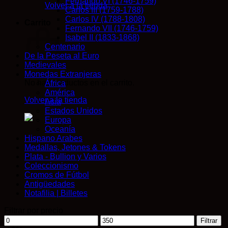
Fernando VI (1746-1759)
Volver a la tienda
Carlos III (1759-1788)
Carlos IV (1788-1808)
Carrito
Fernando VII (1746-1759)
Isabel II (1833-1868)
Centenario
De la Peseta al Euro
Medievales
Monedas Extranjeras
No hay productos en el carrito.
África
América
Volver a la tienda
Asia
Estados Unidos
Europa
Oceanía
Hispano Arabes
Medallas, Jetones & Tokens
Plata - Bullion y Varios
Coleccionismo
Cromos de Fútbol
Antigüedades
Notafilia | Billetes
Filtrar por precio
Precio
Precio
Filtrar