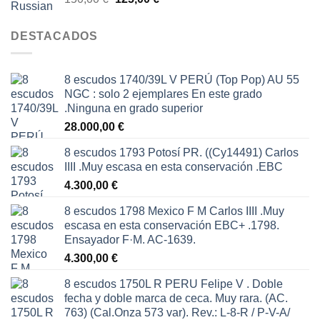
precio
precio
original
actual
DESTACADOS
era:
es:
150,00 €.
125,00 €.
8 escudos 1740/39L V PERÚ (Top Pop) AU 55
NGC : solo 2 ejemplares En este grado
.Ninguna en grado superior
28.000,00
€
8 escudos 1793 Potosí PR. ((Cy14491) Carlos
IIII .Muy escasa en esta conservación .EBC
4.300,00
€
8 escudos 1798 Mexico F M Carlos IIII .Muy
escasa en esta conservación EBC+ .1798.
Ensayador F·M. AC-1639.
4.300,00
€
8 escudos 1750L R PERU Felipe V . Doble
fecha y doble marca de ceca. Muy rara. (AC.
763) (Cal.Onza 573 var). Rev.: L-8-R / P-V-A/