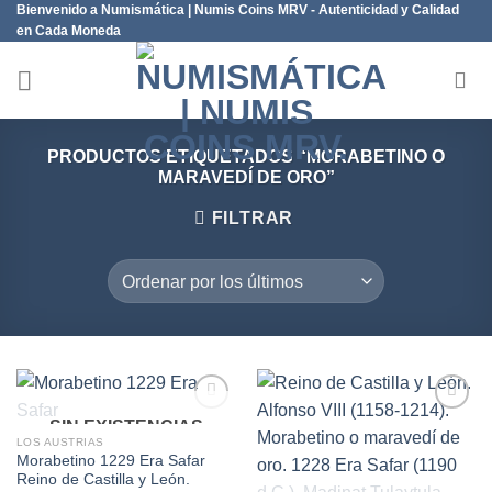
Bienvenido a Numismática | Numis Coins MRV - Autenticidad y Calidad
Saltar
en Cada Moneda
al
contenido
PRODUCTOS ETIQUETADOS “MORABETINO O
MARAVEDÍ DE ORO”
FILTRAR
SIN EXISTENCIAS
LOS AUSTRIAS
Morabetino 1229 Era Safar
Añadir
Añadir
Reino de Castilla y León.
a la
a la