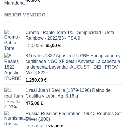
40,00
€
MEJOR VENDIDO
Cromo - Pablo Torre 1/5 - Simplicidad - Uefa
Rainbow - 2022/23 - PSA 9
El
El
150,00
€
65,00
€
precio
precio
8 Reales 1822 Agustin ITURBE Encapsulada y
original
actual
certificada NGC XF detail Anverso La cabeza a
era:
es:
la derecha. Leyenda: ·AUGUST· ·DEI · PROV ·
150,00 €.
65,00 €.
Mo · 1822 ·
1.250,00
€
1 real Juan I Sevilla (1379-1390) Reino de
Castilla y León. Ag. 3,16 g
475,00
€
Russia Russian Federation 1992 3 Roubles Set
Silver (.900)
El
El
150,00
€
125,00
€