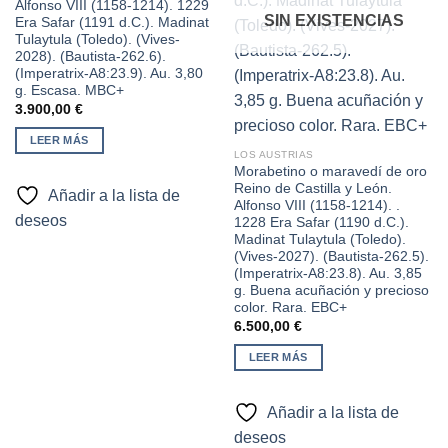
lista de
lista de
Alfonso VIII (1158-1214). 1229
deseos
deseos
SIN EXISTENCIAS
Era Safar (1191 d.C.). Madinat
Tulaytula (Toledo). (Vives-
2028). (Bautista-262.6).
(Imperatrix-A8:23.9). Au. 3,80
g. Escasa. MBC+
3.900,00
€
LEER MÁS
LOS AUSTRIAS
Morabetino o maravedí de oro
Reino de Castilla y León.
Añadir a la lista de
Alfonso VIII (1158-1214). .
deseos
1228 Era Safar (1190 d.C.).
Madinat Tulaytula (Toledo).
(Vives-2027). (Bautista-262.5).
(Imperatrix-A8:23.8). Au. 3,85
g. Buena acuñación y precioso
color. Rara. EBC+
6.500,00
€
LEER MÁS
Añadir a la lista de
deseos