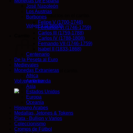
Monedas De España
José Napoleón
Los Austrias
No hay productos en el carrito.
Borbones
Felipe V (1700-1746)
Volver a la tienda
Fernando VI (1746-1759)
Carlos III (1759-1788)
Carrito
Carlos IV (1788-1808)
Fernando VII (1746-1759)
Isabel II (1833-1868)
Centenario
De la Peseta al Euro
Medievales
Monedas Extranjeras
No hay productos en el carrito.
África
Volver a la tienda
América
Asia
Estados Unidos
Europa
Oceanía
Hispano Arabes
Medallas, Jetones & Tokens
Plata - Bullion y Varios
Coleccionismo
Cromos de Fútbol