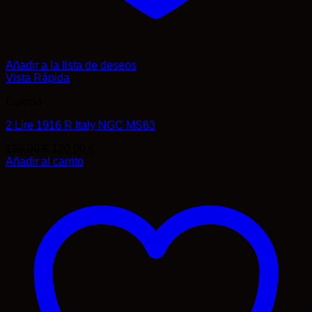
Añadir a la lista de deseos
Vista Rápida
Europa
2 Lire 1916 R Italy NGC MS63
El
El
135,00
€
120,00
€
precio
precio
Añadir al carrito
original
actual
era:
es:
135,00 €.
120,00 €.