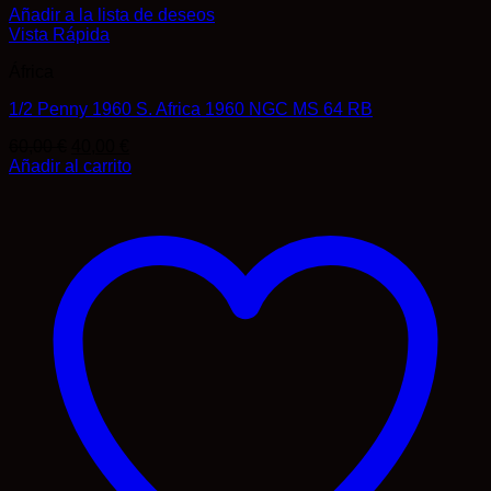
Añadir a la lista de deseos
Vista Rápida
África
1/2 Penny 1960 S. Africa 1960 NGC MS 64 RB
El
El
60,00
€
40,00
€
precio
precio
Añadir al carrito
original
actual
era:
es:
60,00 €.
40,00 €.