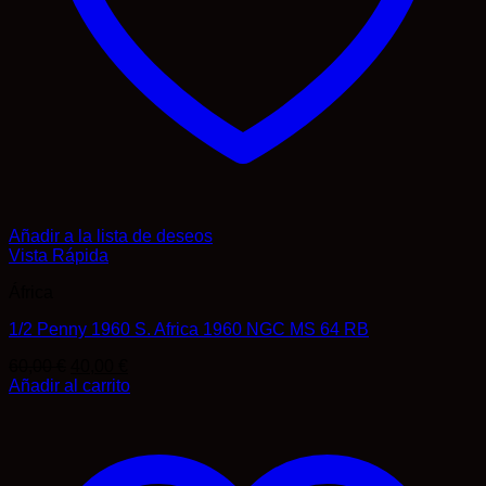
Añadir a la lista de deseos
Vista Rápida
África
1/2 Penny 1960 S. Africa 1960 NGC MS 64 RB
El
El
60,00
€
40,00
€
precio
precio
Añadir al carrito
original
actual
era:
es:
60,00 €.
40,00 €.