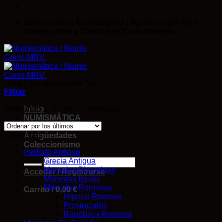
Bienvenido a Numismática | Numis Coins MRV -
Autenticidad y Calidad en Cada Moneda
Productos etiquetados “ngc”
Filtrar
Mostrando 1–12 de 70 resultados
Inicio
NUMISMÁTICA
Cromos DE FUTBOL
Categorías
Antigüedades
Coleccionismo
Período Antiguo
Grecia Antigua
Monedas Bizantinas
Acceder / Registrarse
Monedas Iberas
Monedas Romanas
Carrito /
0,00
€
Imperio Romano
Provinciales
República Romana