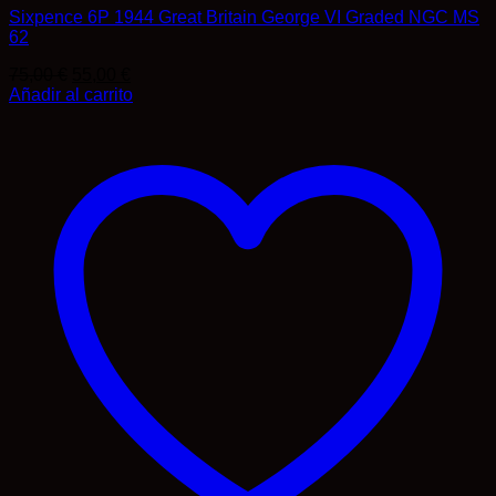
Sixpence 6P 1944 Great Britain George VI Graded NGC MS
62
El
El
75,00
€
55,00
€
precio
precio
Añadir al carrito
original
actual
era:
es:
75,00 €.
55,00 €.