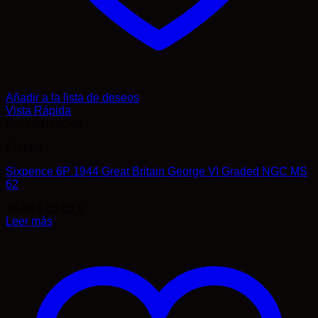
Añadir a la lista de deseos
Vista Rápida
Sin existencias
Europa
Sixpence 6P 1944 Great Britain George VI Graded NGC MS
62
El
El
75,00
€
55,00
€
precio
precio
Leer más
original
actual
era:
es:
75,00 €.
55,00 €.