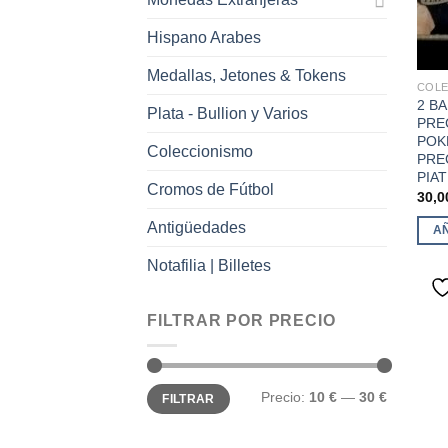
Hispano Arabes
Medallas, Jetones & Tokens
COLE
2 BA
Plata - Bullion y Varios
PRE
POKE
Coleccionismo
PRE
PIAT
Cromos de Fútbol
30,
Antigüedades
A
Notafilia | Billetes
FILTRAR POR PRECIO
Precio
Precio
Precio:
10 €
—
30 €
FILTRAR
mínimo
máximo