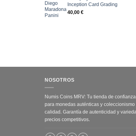
Inception Card Grading
40,00
€
NOSOTROS
Numis Coins MRV: Tu tienda de confianza
para monedas auténticas y coleccionismo
calidad. Garantía de autenticidad y varied
precios competitivos.