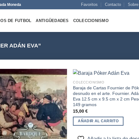
Favoritos
Contacto
Sobre
 Cada Moneda
OS DE FUTBOL
ANTIGÜEDADES
COLECCIONISMO
ER ADÁN EVA”
COLECCIONISMO
Baraja de Cartas Fournier de Pók
desnudo en el arte. Fournier. Adá
Añadir
Aña
Eva 12.5 cm x 9.5 cm x 2 cm Pes
a la
a 
149 gramos
lista de
list
deseos
des
15,00
€
AÑADIR AL CARRITO
Añadir a la lista de de