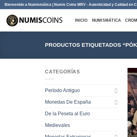
Saltar
Bienvenido a Numismática | Numis Coins MRV - Autenticidad y Calidad en
al
contenido
INICIO
NUMISMÁTICA
CROM
PRODUCTOS ETIQUETADOS “PÓK
CATEGORÍAS
Período Antiguo
Monedas De España
De la Peseta al Euro
Medievales
Monedas Extranjeras