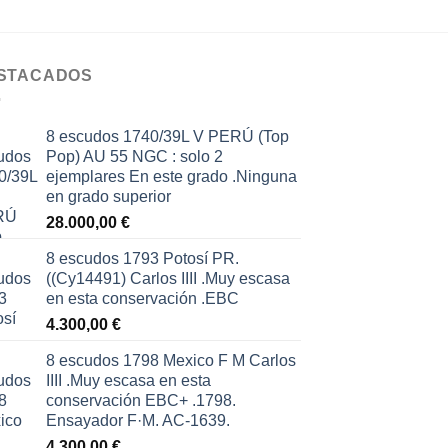
STACADOS
8 escudos 1740/39L V PERÚ (Top
Pop) AU 55 NGC : solo 2
ejemplares En este grado .Ninguna
en grado superior
28.000,00
€
8 escudos 1793 Potosí PR.
((Cy14491) Carlos IIII .Muy escasa
en esta conservación .EBC
4.300,00
€
8 escudos 1798 Mexico F M Carlos
IIII .Muy escasa en esta
conservación EBC+ .1798.
Ensayador F·M. AC-1639.
4.300,00
€