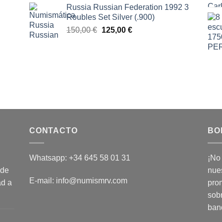
Russia Russian Federation 1992 3
Roubles Set Silver (.900)
El
El
150,00
€
125,00
€
precio
precio
original
actual
era:
es:
150,00 €.
125,00 €.
CONTACTO
BO
Whatsapp: +34 645 58 01 31
¡No
 de
nues
E-mail: info@numismrv.com
ad a
pro
sob
ban