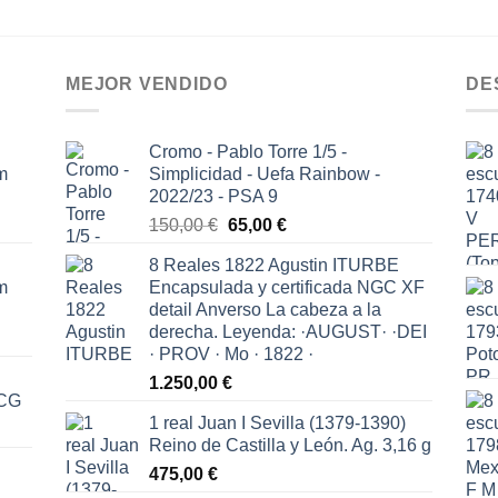
MEJOR VENDIDO
DE
Cromo - Pablo Torre 1/5 -
m
Simplicidad - Uefa Rainbow -
2022/23 - PSA 9
El
El
150,00
€
65,00
€
precio
precio
8 Reales 1822 Agustin ITURBE
original
actual
m
Encapsulada y certificada NGC XF
era:
es:
detail Anverso La cabeza a la
150,00 €.
65,00 €.
derecha. Leyenda: ·AUGUST· ·DEI
· PROV · Mo · 1822 ·
1.250,00
€
ICG
1 real Juan I Sevilla (1379-1390)
Reino de Castilla y León. Ag. 3,16 g
475,00
€