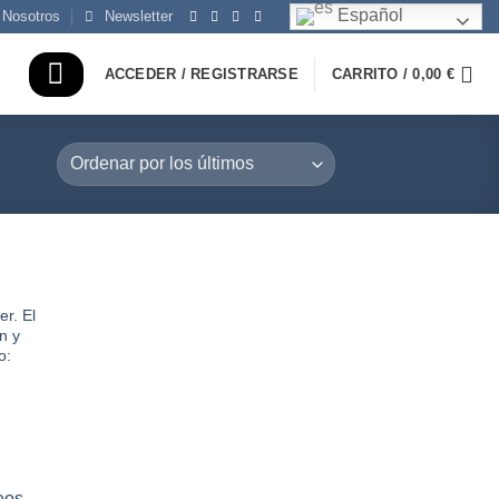
Español
 Nosotros
Newsletter
ACCEDER / REGISTRARSE
CARRITO /
0,00
€
er. El
n y
dir
o:
la
a de
eos
seos