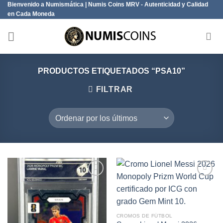
Bienvenido a Numismática | Numis Coins MRV - Autenticidad y Calidad
Saltar
en Cada Moneda
al
contenido
PRODUCTOS ETIQUETADOS “PSA10”
FILTRAR
Añadir
Añadir
a la
a la
lista de
lista de
CROMOS DE FÚTBOL
deseos
deseos