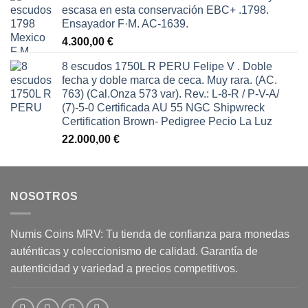
escasa en esta conservación EBC+ .1798.
Ensayador F·M. AC-1639.
4.300,00
€
8 escudos 1750L R PERU Felipe V . Doble
fecha y doble marca de ceca. Muy rara. (AC.
763) (Cal.Onza 573 var). Rev.: L-8-R / P-V-A/
(7)-5-0 Certificada AU 55 NGC Shipwreck
Certification Brown- Pedigree Pecio La Luz
22.000,00
€
NOSOTROS
Numis Coins MRV: Tu tienda de confianza para monedas
auténticas y coleccionismo de calidad. Garantía de
autenticidad y variedad a precios competitivos.