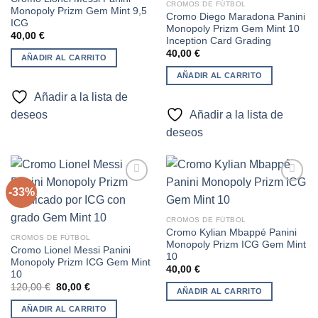
lista de
lista de
CROMOS DE FÚTBOL
Monopoly Prizm Gem Mint 9,5
deseos
deseos
Cromo Diego Maradona Panini
ICG
Monopoly Prizm Gem Mint 10
40,00
€
Inception Card Grading
40,00
€
AÑADIR AL CARRITO
AÑADIR AL CARRITO
Añadir a la lista de
deseos
Añadir a la lista de
deseos
-33%
Añadir
Añadir
CROMOS DE FÚTBOL
a la
a la
Cromo Kylian Mbappé Panini
lista de
lista de
CROMOS DE FÚTBOL
Monopoly Prizm ICG Gem Mint
deseos
deseos
Cromo Lionel Messi Panini
10
Monopoly Prizm ICG Gem Mint
40,00
€
10
El
El
120,00
€
80,00
€
AÑADIR AL CARRITO
precio
precio
original
actual
AÑADIR AL CARRITO
era:
es: