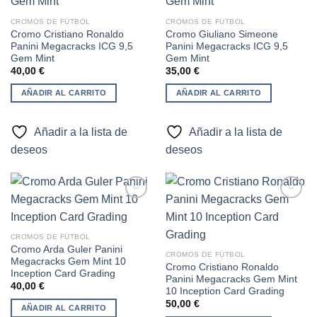
Añadir
Añadir
CROMOS DE FÚTBOL
CROMOS DE FÚTBOL
a la
a la
Cromo Cristiano Ronaldo
Cromo Giuliano Simeone
lista de
lista de
Panini Megacracks ICG 9,5
Panini Megacracks ICG 9,5
deseos
deseos
Gem Mint
Gem Mint
40,00
€
35,00
€
AÑADIR AL CARRITO
AÑADIR AL CARRITO
Añadir a la lista de
Añadir a la lista de
deseos
deseos
Añadir
Añadir
CROMOS DE FÚTBOL
a la
a la
Cromo Arda Guler Panini
lista de
lista de
CROMOS DE FÚTBOL
Megacracks Gem Mint 10
deseos
deseos
Cromo Cristiano Ronaldo
Inception Card Grading
Panini Megacracks Gem Mint
40,00
€
10 Inception Card Grading
50,00
€
AÑADIR AL CARRITO