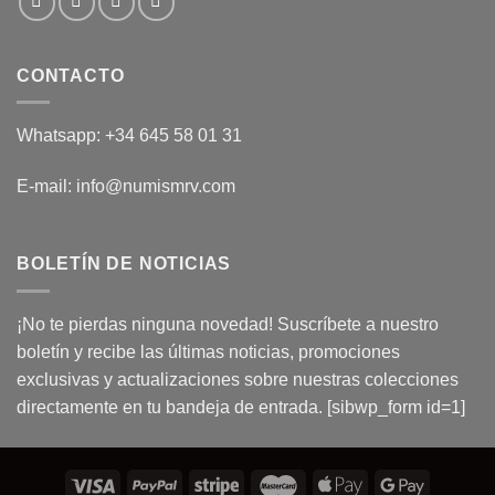
CONTACTO
Whatsapp: +34 645 58 01 31
E-mail: info@numismrv.com
BOLETÍN DE NOTICIAS
¡No te pierdas ninguna novedad! Suscríbete a nuestro
boletín y recibe las últimas noticias, promociones
exclusivas y actualizaciones sobre nuestras colecciones
directamente en tu bandeja de entrada. [sibwp_form id=1]