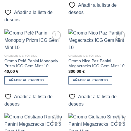
120,00 €.
80,00 €.
Añadir a la lista de
Añadir a la lista de
deseos
deseos
Añadir
Añadir
CROMOS DE FÚTBOL
CROMOS DE FÚTBOL
a la
a la
Cromo Pelé Panini Monopoly
Cromo Nico Paz Panini
lista de
lista de
Prizm ICG Gem Mint 10
Megacracks ICG Gem Mint 10
deseos
deseos
40,00
€
300,00
€
AÑADIR AL CARRITO
AÑADIR AL CARRITO
Añadir a la lista de
Añadir a la lista de
deseos
deseos