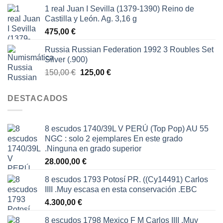
1 real Juan I Sevilla (1379-1390) Reino de
Castilla y León. Ag. 3,16 g
475,00
€
Russia Russian Federation 1992 3 Roubles Set
Silver (.900)
El
El
150,00
€
125,00
€
precio
precio
original
actual
DESTACADOS
era:
es:
150,00 €.
125,00 €.
8 escudos 1740/39L V PERÚ (Top Pop) AU 55
NGC : solo 2 ejemplares En este grado
.Ninguna en grado superior
28.000,00
€
8 escudos 1793 Potosí PR. ((Cy14491) Carlos
IIII .Muy escasa en esta conservación .EBC
4.300,00
€
8 escudos 1798 Mexico F M Carlos IIII .Muy