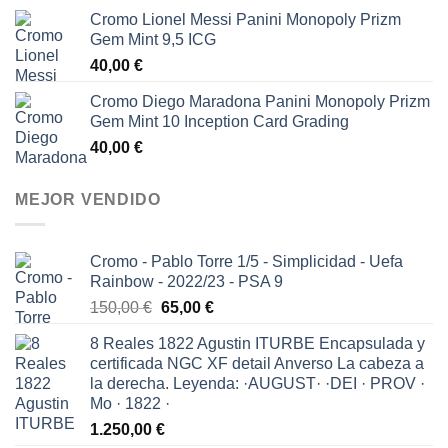
Cromo Lionel Messi Panini Monopoly Prizm
Gem Mint 9,5 ICG
40,00
€
Cromo Diego Maradona Panini Monopoly Prizm
Gem Mint 10 Inception Card Grading
40,00
€
MEJOR VENDIDO
Cromo - Pablo Torre 1/5 - Simplicidad - Uefa
Rainbow - 2022/23 - PSA 9
El
El
150,00
€
65,00
€
precio
precio
8 Reales 1822 Agustin ITURBE Encapsulada y
original
actual
certificada NGC XF detail Anverso La cabeza a
era:
es:
la derecha. Leyenda: ·AUGUST· ·DEI · PROV ·
150,00 €.
65,00 €.
Mo · 1822 ·
1.250,00
€