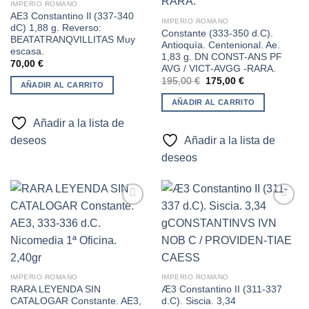
lista de
lista de
IMPERIO ROMANO
deseos
deseos
AE3 Constantino Il (337-340
IMPERIO ROMANO
dC) 1,88 g. Reverso:
Constante (333-350 d.C).
BEATATRANQVILLITAS Muy
Antioquía. Centenional. Ae.
escasa.
1,83 g. DN CONST-ANS PF
70,00
€
AVG / VICT-AVGG -RARA.
El
El
195,00
€
175,00
€
AÑADIR AL CARRITO
precio
precio
original
actual
AÑADIR AL CARRITO
era:
es:
195,00 €.
175,00 €.
Añadir a la lista de
deseos
Añadir a la lista de
deseos
Añadir
Añadir
a la
a la
lista de
lista de
deseos
deseos
IMPERIO ROMANO
IMPERIO ROMANO
RARA LEYENDA SIN
Æ3 Constantino II (311-337
CATALOGAR Constante. AE3,
d.C). Siscia. 3,34