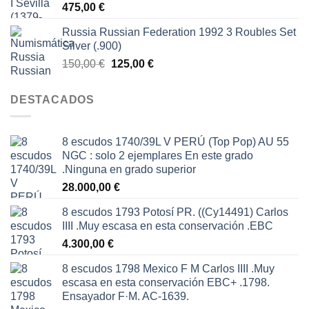
475,00
€
Russia Russian Federation 1992 3 Roubles Set
Silver (.900)
El
El
150,00
€
125,00
€
precio
precio
original
actual
DESTACADOS
era:
es:
150,00 €.
125,00 €.
8 escudos 1740/39L V PERÚ (Top Pop) AU 55
NGC : solo 2 ejemplares En este grado
.Ninguna en grado superior
28.000,00
€
8 escudos 1793 Potosí PR. ((Cy14491) Carlos
IIII .Muy escasa en esta conservación .EBC
4.300,00
€
8 escudos 1798 Mexico F M Carlos IIII .Muy
escasa en esta conservación EBC+ .1798.
Ensayador F·M. AC-1639.