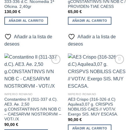
333-336 d.C. Nicomedia 1ª
gCONSTANTINVS IVN NOB C /
Oficina. 2,40gr
PROVIDEN-TIAE CAESS
130,00
€
65,00
€
AÑADIR AL CARRITO
AÑADIR AL CARRITO
Añadir a la lista de
Añadir a la lista de
deseos
deseos
Añadir
Añadir
a la
a la
lista de
lista de
deseos
deseos
IMPERIO ROMANO
IMPERIO ROMANO
Constantino II (311-337 d.C).
AE3 Crispo (316-326 d.C)
AE3. Ae. 2,50
Aquilea3,07 g. CRISPVS
g.CONSTANTINVS IVN NOB C
NOBILISS CAES // VOT/V.
– CAESARVM NOSTRORVM –
Exergo SIS. MUY ESCASA.
VOT/./X
90,00
€
90,00
€
AÑADIR AL CARRITO