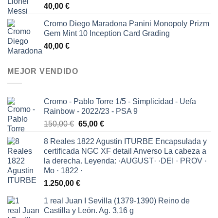
40,00
€
Cromo Diego Maradona Panini Monopoly Prizm
Gem Mint 10 Inception Card Grading
40,00
€
MEJOR VENDIDO
Cromo - Pablo Torre 1/5 - Simplicidad - Uefa
Rainbow - 2022/23 - PSA 9
El
El
150,00
€
65,00
€
precio
precio
8 Reales 1822 Agustin ITURBE Encapsulada y
original
actual
certificada NGC XF detail Anverso La cabeza a
era:
es:
la derecha. Leyenda: ·AUGUST· ·DEI · PROV ·
150,00 €.
65,00 €.
Mo · 1822 ·
1.250,00
€
1 real Juan I Sevilla (1379-1390) Reino de
Castilla y León. Ag. 3,16 g