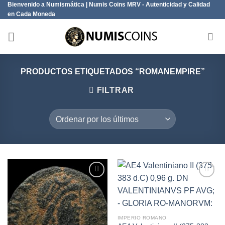
Bienvenido a Numismática | Numis Coins MRV - Autenticidad y Calidad
Saltar
en Cada Moneda
al
contenido
PRODUCTOS ETIQUETADOS “ROMANEMPIRE”
FILTRAR
Añadir
Añadir
a la
a la
lista de
lista de
IMPERIO ROMANO
deseos
deseos