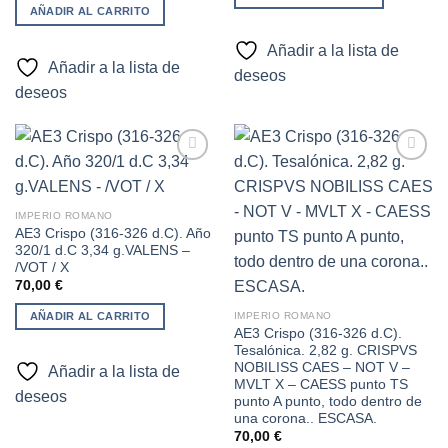
AÑADIR AL CARRITO
Añadir a la lista de
Añadir a la lista de
deseos
deseos
Añadir
Añadir
IMPERIO ROMANO
a la
a la
AE3 Crispo (316-326 d.C). Año
lista de
lista de
320/1 d.C 3,34 g.VALENS –
deseos
deseos
/VOT / X
70,00
€
AÑADIR AL CARRITO
IMPERIO ROMANO
AE3 Crispo (316-326 d.C).
Tesalónica. 2,82 g. CRISPVS
NOBILISS CAES – NOT V –
Añadir a la lista de
MVLT X – CAESS punto TS
deseos
punto A punto, todo dentro de
una corona.. ESCASA.
70,00
€