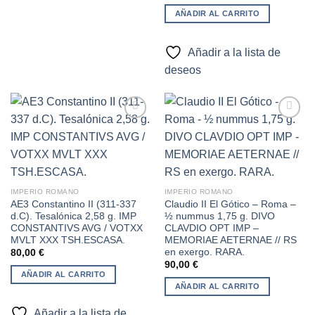
AÑADIR AL CARRITO
Añadir a la lista de
deseos
Añadir
Añadir
a la
a la
lista de
lista de
deseos
deseos
IMPERIO ROMANO
IMPERIO ROMANO
AE3 Constantino II (311-337
Claudio II El Gótico – Roma –
d.C). Tesalónica 2,58 g. IMP
½ nummus 1,75 g. DIVO
CONSTANTIVS AVG / VOTXX
CLAVDIO OPT IMP –
MVLT XXX TSH.ESCASA.
MEMORIAE AETERNAE // RS
en exergo. RARA.
80,00
€
90,00
€
AÑADIR AL CARRITO
AÑADIR AL CARRITO
Añadir a la lista de