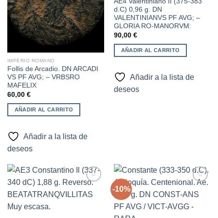
AE4 Valentiniano II (375-383
d.C) 0,96 g. DN
VALENTINIANVS PF AVG; –
GLORIA RO-MANORVM:
90,00
€
AÑADIR AL CARRITO
IMPERIO ROMANO
Follis de Arcadio. DN ARCADI
Añadir a la lista de
VS PF AVG; – VRBSRO
MAFELIX
deseos
60,00
€
AÑADIR AL CARRITO
Añadir a la lista de
deseos
-10%
Añadir
Añadir
a la
a la