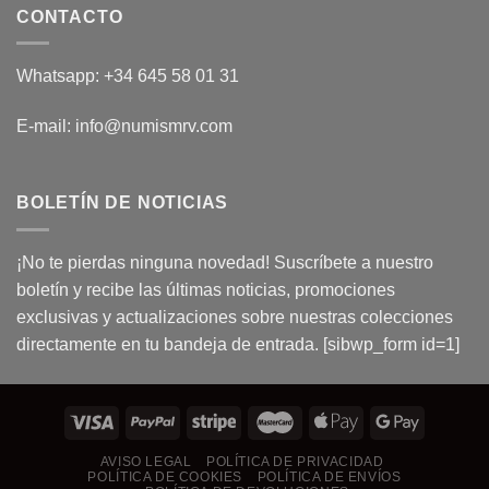
CONTACTO
Whatsapp: +34 645 58 01 31
E-mail: info@numismrv.com
BOLETÍN DE NOTICIAS
¡No te pierdas ninguna novedad! Suscríbete a nuestro
boletín y recibe las últimas noticias, promociones
exclusivas y actualizaciones sobre nuestras colecciones
directamente en tu bandeja de entrada. [sibwp_form id=1]
AVISO LEGAL
POLÍTICA DE PRIVACIDAD
POLÍTICA DE COOKIES
POLÍTICA DE ENVÍOS