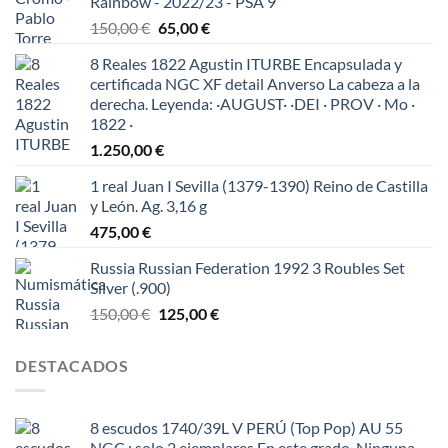
Rainbow - 2022/23 - PSA 9
El
El
150,00
€
65,00
€
precio
precio
8 Reales 1822 Agustin ITURBE Encapsulada y
original
actual
certificada NGC XF detail Anverso La cabeza a la
era:
es:
derecha. Leyenda: ·AUGUST· ·DEI · PROV · Mo ·
150,00 €.
65,00 €.
1822 ·
1.250,00
€
1 real Juan I Sevilla (1379-1390) Reino de Castilla
y León. Ag. 3,16 g
475,00
€
Russia Russian Federation 1992 3 Roubles Set
Silver (.900)
El
El
150,00
€
125,00
€
precio
precio
original
actual
DESTACADOS
era:
es:
150,00 €.
125,00 €.
8 escudos 1740/39L V PERÚ (Top Pop) AU 55
NGC : solo 2 ejemplares En este grado .Ninguna