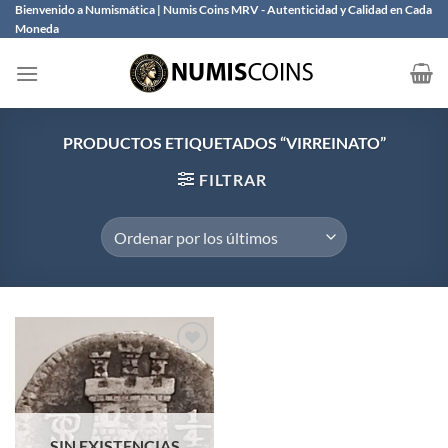
Saltar
Bienvenido a Numismática | Numis Coins MRV - Autenticidad y Calidad en Cada
Moneda
al
contenido
PRODUCTOS ETIQUETADOS “VIRREINATO”
FILTRAR
Añadir
a la
lista de
SIN EXISTENCIAS
deseos