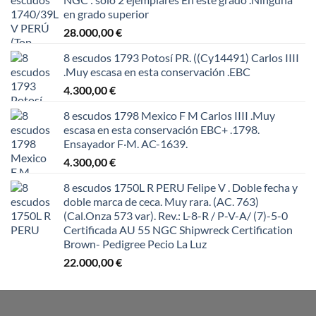
en grado superior
28.000,00
€
8 escudos 1793 Potosí PR. ((Cy14491) Carlos IIII
.Muy escasa en esta conservación .EBC
4.300,00
€
8 escudos 1798 Mexico F M Carlos IIII .Muy
escasa en esta conservación EBC+ .1798.
Ensayador F·M. AC-1639.
4.300,00
€
8 escudos 1750L R PERU Felipe V . Doble fecha y
doble marca de ceca. Muy rara. (AC. 763)
(Cal.Onza 573 var). Rev.: L-8-R / P-V-A/ (7)-5-0
Certificada AU 55 NGC Shipwreck Certification
Brown- Pedigree Pecio La Luz
22.000,00
€