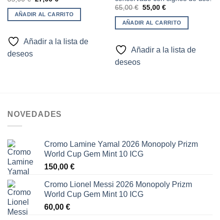
precio
precio
El
El
65,00
€
55,00
€
original
actual
precio
precio
AÑADIR AL CARRITO
era:
es:
original
actual
AÑADIR AL CARRITO
35,00 €.
27,00 €.
era:
es:
65,00 €.
55,00 €.
Añadir a la lista de
Añadir a la lista de
deseos
deseos
NOVEDADES
Cromo Lamine Yamal 2026 Monopoly Prizm
World Cup Gem Mint 10 ICG
150,00
€
Cromo Lionel Messi 2026 Monopoly Prizm
World Cup Gem Mint 10 ICG
60,00
€