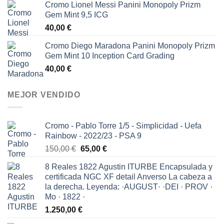
Cromo Lionel Messi Panini Monopoly Prizm
Gem Mint 9,5 ICG
40,00
€
Cromo Diego Maradona Panini Monopoly Prizm
Gem Mint 10 Inception Card Grading
40,00
€
MEJOR VENDIDO
Cromo - Pablo Torre 1/5 - Simplicidad - Uefa
Rainbow - 2022/23 - PSA 9
El
El
150,00
€
65,00
€
precio
precio
8 Reales 1822 Agustin ITURBE Encapsulada y
original
actual
certificada NGC XF detail Anverso La cabeza a
era:
es:
la derecha. Leyenda: ·AUGUST· ·DEI · PROV ·
150,00 €.
65,00 €.
Mo · 1822 ·
1.250,00
€