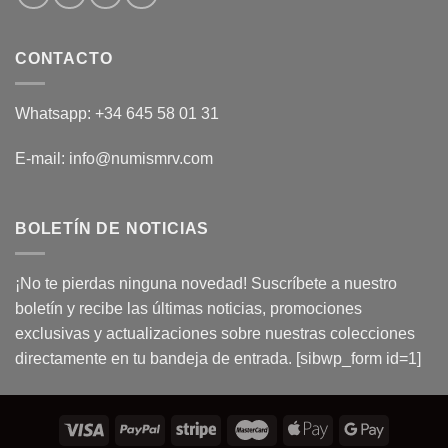
CONTACTO
Whatsapp: +34 645 58 01 31
E-mail: info@numismrv.com
BOLETÍN DE NOTICIAS
¡No te pierdas ninguna novedad! Suscríbete a nuestro
boletín y recibe las últimas noticias, promociones
exclusivas y actualizaciones sobre nuestras colecciones
directamente en tu bandeja de entrada. [sibwp_form id=1]