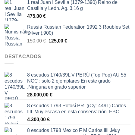
1 real Juan I Sevilla (1379-1390) Reino de
Castilla y León. Ag. 3,16 g
475,00
€
Russia Russian Federation 1992 3 Roubles Set
Silver (.900)
El
El
150,00
€
125,00
€
precio
precio
original
actual
DESTACADOS
era:
es:
150,00 €.
125,00 €.
8 escudos 1740/39L V PERÚ (Top Pop) AU 55
NGC : solo 2 ejemplares En este grado
.Ninguna en grado superior
28.000,00
€
8 escudos 1793 Potosí PR. ((Cy14491) Carlos
IIII .Muy escasa en esta conservación .EBC
4.300,00
€
8 escudos 1798 Mexico F M Carlos IIII .Muy