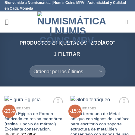
Bienvenido a Numismática | Numis Coins MRV - Autenticidad y Calidad
Saltar
en Cada Moneda
al
contenido
PRODUCTOS ETIQUETADOS “ZODÍACO”
FILTRAR
ANTIGÜEDADES
ANTIGÜEDADES
-23%
-15%
Figura Egipcia de Faraon
Globo terráqueo de Metal
fabricada en resina marmórea
antiguo con signos del zodíaco
Añadir
Añadir
(resina + polvo de mármol)
para escritorio con soporte
a la
a la
Excelente conservacion.
extructura de metal.bien
lista de
lista de
conservado con signos de uso.
El
El
deseos
deseos
35,00
€
27,00
€