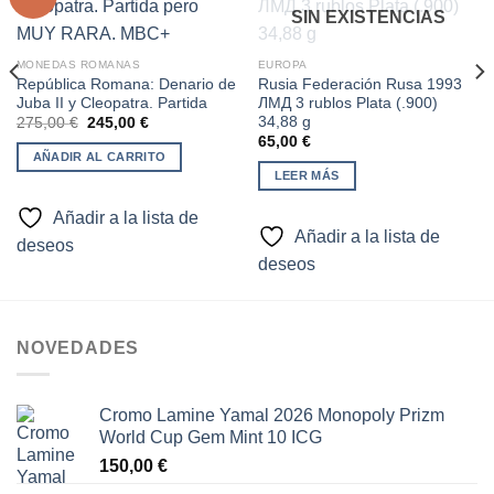
SIN EXISTENCIAS
Añadir
Añadir
a la
a la
lista de
lista de
MONEDAS ROMANAS
EUROPA
deseos
deseos
República Romana: Denario de
Rusia Federación Rusa 1993
Juba II y Cleopatra. Partida
ЛМД 3 rublos Plata (.900)
34,88 g
El
El
275,00
€
245,00
€
precio
precio
65,00
€
original
actual
AÑADIR AL CARRITO
era:
es:
LEER MÁS
275,00 €.
245,00 €.
Añadir a la lista de
Añadir a la lista de
deseos
deseos
NOVEDADES
Cromo Lamine Yamal 2026 Monopoly Prizm
World Cup Gem Mint 10 ICG
150,00
€