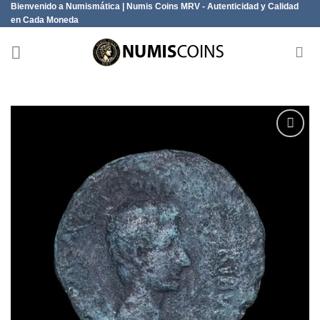
Bienvenido a Numismática | Numis Coins MRV - Autenticidad y Calidad
Saltar
en Cada Moneda
al
contenido
Añadir
a la
lista de
deseos