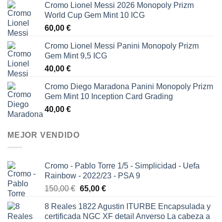
Cromo Lionel Messi 2026 Monopoly Prizm
World Cup Gem Mint 10 ICG
60,00
€
Cromo Lionel Messi Panini Monopoly Prizm
Gem Mint 9,5 ICG
40,00
€
Cromo Diego Maradona Panini Monopoly Prizm
Gem Mint 10 Inception Card Grading
40,00
€
MEJOR VENDIDO
Cromo - Pablo Torre 1/5 - Simplicidad - Uefa
Rainbow - 2022/23 - PSA 9
El
El
150,00
€
65,00
€
precio
precio
8 Reales 1822 Agustin ITURBE Encapsulada y
original
actual
certificada NGC XF detail Anverso La cabeza a
era:
es: