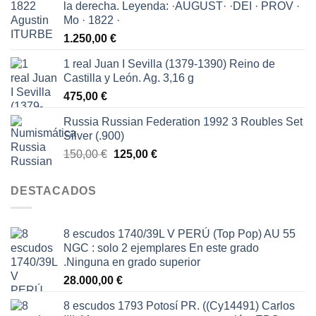
la derecha. Leyenda: ·AUGUST· ·DEI · PROV ·
150,00 €.
65,00 €.
Mo · 1822 ·
1.250,00
€
1 real Juan I Sevilla (1379-1390) Reino de
Castilla y León. Ag. 3,16 g
475,00
€
Russia Russian Federation 1992 3 Roubles Set
Silver (.900)
El
El
150,00
€
125,00
€
precio
precio
original
actual
DESTACADOS
era:
es:
150,00 €.
125,00 €.
8 escudos 1740/39L V PERÚ (Top Pop) AU 55
NGC : solo 2 ejemplares En este grado
.Ninguna en grado superior
28.000,00
€
8 escudos 1793 Potosí PR. ((Cy14491) Carlos