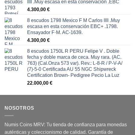
IIII .Muy escasa en esta conservación .EBC
4.300,00
€
8 escudos 1798 Mexico F M Carlos IIII .Muy
escasa en esta conservación EBC+ .1798.
Ensayador F·M. AC-1639.
4.300,00
€
8 escudos 1750L R PERU Felipe V . Doble
fecha y doble marca de ceca. Muy rara. (AC.
763) (Cal.Onza 573 var). Rev.: L-8-R / P-V-A/
(7)-5-0 Certificada AU 55 NGC Shipwreck
Certification Brown- Pedigree Pecio La Luz
22.000,00
€
NOSOTROS
Numis Coins MRV: Tu tienda de confianza para monedas
auténticas y coleccionismo de calidad. Garantía de