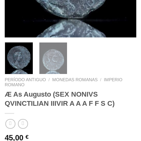
PERÍODO ANTIGUO
/
MONEDAS ROMANAS
/
IMPERIO
ROMANO
Æ As Augusto (SEX NONIVS
QVINCTILIAN IIIVIR A A A F F S C)
45,00
€