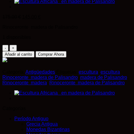
El
El
175,00
€
145,00
€
precio
precio
Rinoceronte madera de Palisandro
original
actual
era:
es:
1 disponibles
175,00 €.
145,00 €.
Figura
de
Añadir al carrito
Comprar Ahora
Rinoceronte
en
madera
Categoría:
Antigüedades
Etiquetas:
escultura
,
escultura
de
Rinoceronte madera de Palisandro
,
madera de Palisandro
,
Palisandro
Rinoceronte madera
,
Rinoceronte madera de Palisandro
de
origen
africano
Tallado
a
Categorías
Mano
.
Período Antiguo
Estado
Grecia Antigua
de
Monedas Bizantinas
conservacion