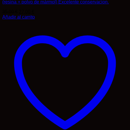
(resina + polvo de mármol) Excelente conservacion.
El
El
35,00
€
27,00
€
precio
precio
Añadir al carrito
original
actual
era:
es:
35,00 €.
27,00 €.