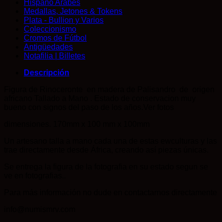
Hispano Arabes
África,
Medallas, Jetones & Tokens
creando
Plata - Bullion y Varios
así
Coleccionismo
piezas
Cromos de Fútbol
únicas.
Antigüedades
cantidad
Notafilia | Billetes
Descripción
Figura de Rinoceronte en madera de Palisandro de origen
africano Tallado a Mano . Estado de conservacion muy
bueno con signos del paso de los años.Ver fotos
dimensiones. 170mm x 100 mm x 100mm
Un artesano talla a mano cada una de estas ewculturas y las
trae directamente desde África, creando así piezas únicas.
Se entrega la figura de la fotografia en su estado segun se
ve en fotografias..
Para más información no dude en contactarnos directamente
info@numismrv.com