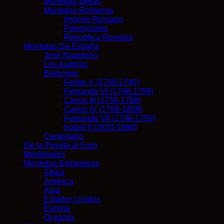
Monedas Iberas
muy
Monedas Romanas
bueno
Imperio Romano
con
Provinciales
signos
República Romana
del
Monedas De España
paso
José Napoleón
de
Los Austrias
los
Borbones
años.Ver
Felipe V (1700-1746)
fotos
Fernando VI (1746-1759)
Un
Carlos III (1759-1788)
artesano
Carlos IV (1788-1808)
talla
Fernando VII (1746-1759)
a
Isabel II (1833-1868)
mano
Centenario
cada
De la Peseta al Euro
una
Medievales
de
Monedas Extranjeras
estas
África
ewculturas
América
y
Asia
las
Estados Unidos
trae
Europa
directamente
Oceanía
desde