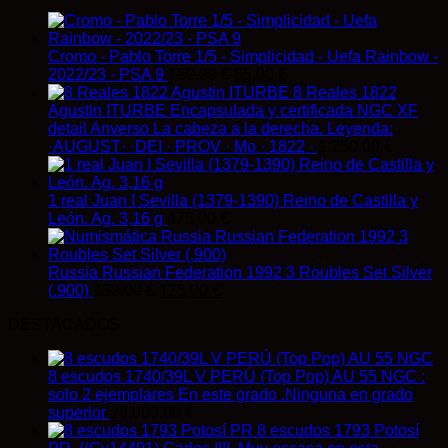
Cromo - Pablo Torre 1/5 - Simplicidad - Uefa Rainbow -
El
El
2022/23 - PSA 9
150,00
€
65,00
€
precio
precio
8 Reales 1822
original
actual
Agustin ITURBE Encapsulada y certificada NGC XF
era:
es:
detail Anverso La cabeza a la derecha. Leyenda:
150,00 €.
65,00 €.
·AUGUST· ·DEI · PROV · Mo · 1822 ·
1.250,00
€
1 real Juan I Sevilla (1379-1390) Reino de Castilla y
León. Ag. 3,16 g
475,00
€
Russia Russian Federation 1992 3 Roubles Set Silver
El
El
(.900)
150,00
€
125,00
€
precio
precio
DESTACADOS
original
actual
era:
es:
150,00 €.
125,00 €.
8 escudos 1740/39L V PERÚ (Top Pop) AU 55 NGC :
solo 2 ejemplares En este grado .Ninguna en grado
superior
28.000,00
€
8 escudos 1793 Potosí