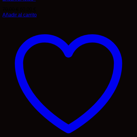
El
El
70,00
€
60,00
€
precio
precio
Añadir al carrito
original
actual
era:
es:
70,00 €.
60,00 €.