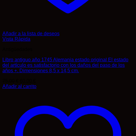
Añadir a la lista de deseos
Vista Rápida
Antigüedades
Libro antiguo año 1745 Alemania estado original El estado
del artículo es satisfactorio con los daños del paso de los
años +. Dimensiones 8,5 x 14,5 cm.
El
El
75,00
€
60,00
€
precio
precio
Añadir al carrito
original
actual
era:
es:
75,00 €.
60,00 €.