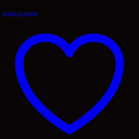
El
El
35,00
€
30,00
€
precio
precio
Añadir al carrito
original
actual
era:
es:
35,00 €.
30,00 €.