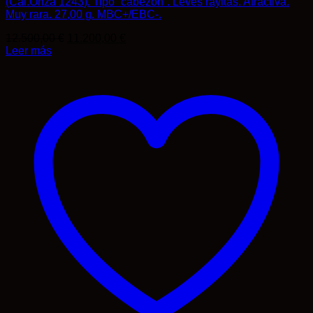
(Cal.Onza 1243). Tipo “cabezón”. Leves rayitas. Atractiva.
Muy rara. 27,00 g. MBC+/EBC-.
El
El
12.500,00
€
11.200,00
€
precio
precio
Leer más
original
actual
era:
es:
12.500,00 €.
11.200,00 €.