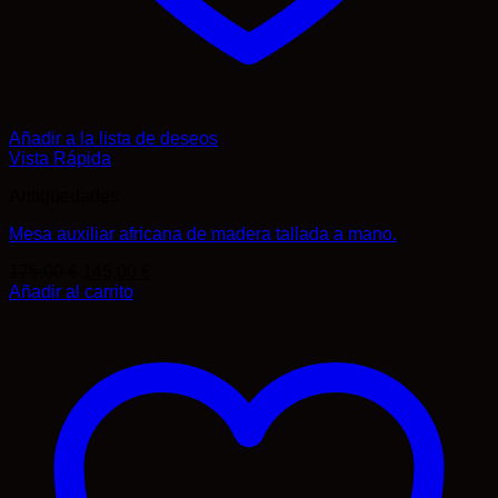
Añadir a la lista de deseos
Vista Rápida
Antigüedades
Mesa auxiliar africana de madera tallada a mano.
El
El
175,00
€
145,00
€
precio
precio
Añadir al carrito
original
actual
era:
es:
175,00 €.
145,00 €.