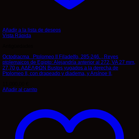
Añadir a la lista de deseos
Vista Rápida
Antigüedades
Octodracma Ptolomeo II Filadelfo, 285-246. , Reyes
ptolemaicos de Egipto: Alejandría anterior al 272, VA 27 mm,
27,70 g. AΔEΛΦΩN Bustos yugados a la derecha de
Ptolomeo II, con drapeado y diadema, y Arsínoe II,
11.000,00
€
Añadir al carrito