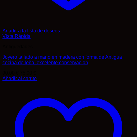
Añadir a la lista de deseos
Vista Rápida
Antigüedades
Joyero tallado a mano en madera con forma de Antigua
cocina de leña .excelente conservacion
El
El
90,00
€
75,00
€
precio
precio
Añadir al carrito
original
actual
era:
es:
90,00 €.
75,00 €.