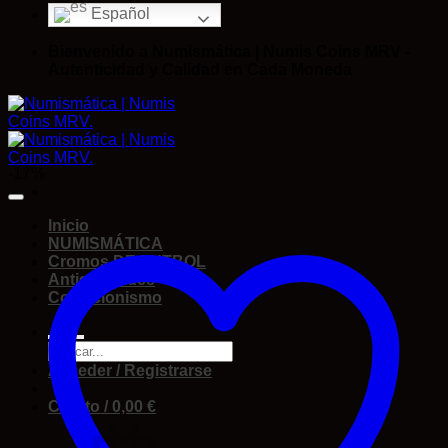
Español
Bienvenido a Numismática | Numis Coins MRV -
Autenticidad y Calidad en Cada Moneda
-17%
Inicio
NUMISMÁTICA
Cromos DE FUTBOL
Antigüedades
Coleccionismo
Acceder / Registrarse
Carrito /
0,00
€