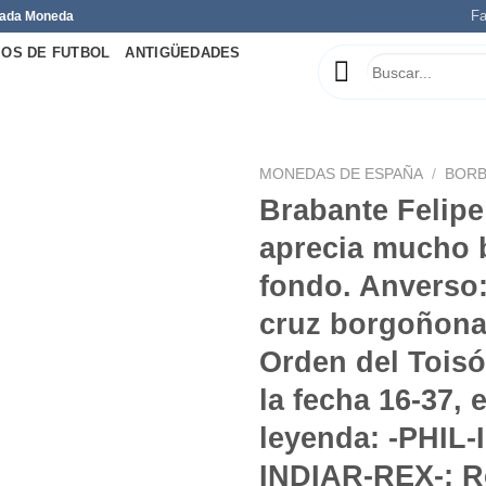
Fa
 Cada Moneda
OS DE FUTBOL
ANTIGÜEDADES
MONEDAS DE ESPAÑA
/
BOR
Brabante Felipe
aprecia mucho br
fondo. Anverso:
Añadir
a la
cruz borgoñona
lista de
deseos
Orden del Toisó
la fecha 16-37, 
leyenda: -PHIL-
INDIAR-REX-; R