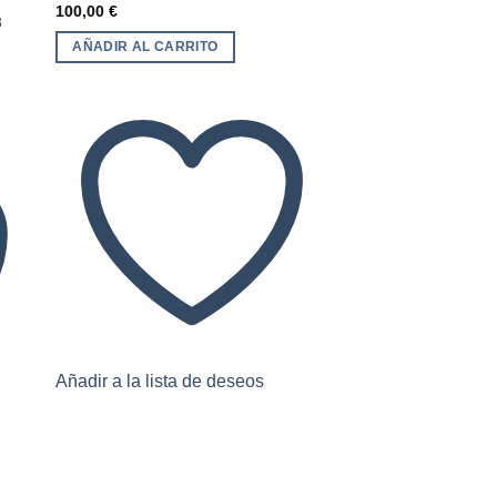
100,00
€
dir
Añadir
3
a
a la
 de
lista de
AÑADIR AL CARRITO
eos
deseos
IMPERIO ROMANO
Follis Divo Constant
45,00
€
AÑADIR AL CARRI
Añadir a la lista de deseos