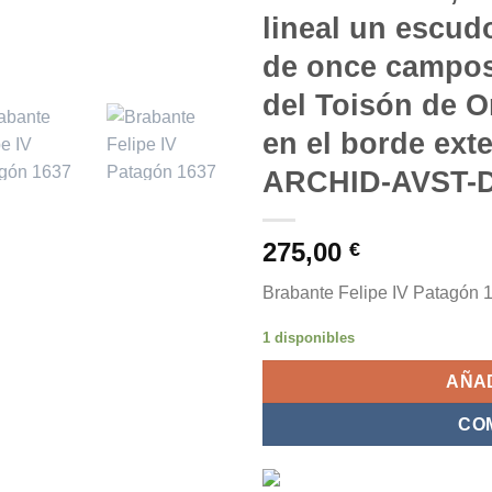
lineal un escu
de once campos
del Toisón de O
en el borde exte
ARCHID-AVST-
275,00
€
Brabante Felipe IV Patagón 
1 disponibles
AÑAD
CO