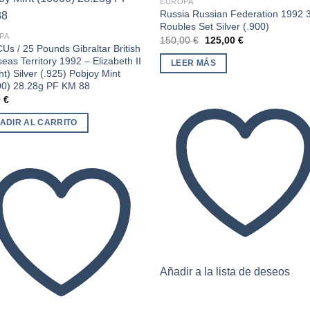
EUROPA
Añadir
Aña
Russia Russian Federation 1992 
a la
a l
Roubles Set Silver (.900)
lista de
lista
deseos
des
PA
El
El
150,00
€
125,00
€
Us / 25 Pounds Gibraltar British
precio
precio
original
actual
eas Territory 1992 – Elizabeth II
LEER MÁS
era:
es:
ht) Silver (.925) Pobjoy Mint
150,00 €.
125,00 €.
00) 28.28g PF KM 88
0
€
ADIR AL CARRITO
Añadir a la lista de deseos