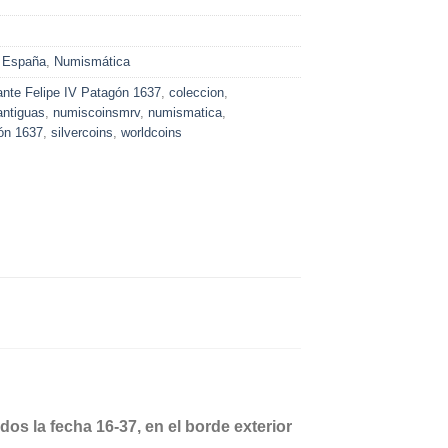
 España
,
Numismática
nte Felipe IV Patagón 1637
,
coleccion
,
ntiguas
,
numiscoinsmrv
,
numismatica
,
ón 1637
,
silvercoins
,
worldcoins
os la fecha 16-37, en el borde exterior