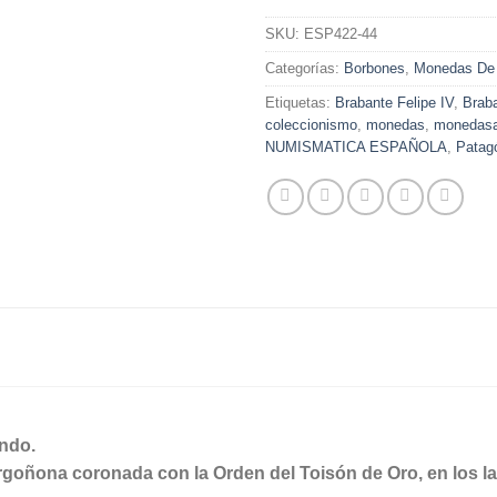
SKU:
ESP422-44
Categorías:
Borbones
,
Monedas De
Etiquetas:
Brabante Felipe IV
,
Braba
coleccionismo
,
monedas
,
monedasa
NUMISMATICA ESPAÑOLA
,
Patag
ondo.
rgoñona coronada con la Orden del Toisón de Oro, en los lad