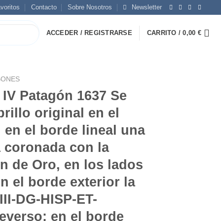
voritos
Contacto
Sobre Nosotros
Newsletter
ACCEDER / REGISTRARSE
CARRITO /
0,00
€
BONES
 IV Patagón 1637 Se
illo original en el
 en el borde lineal una
 coronada con la
n de Oro, en los lados
en el borde exterior la
IIII-DG-HISP-ET-
everso: en el borde