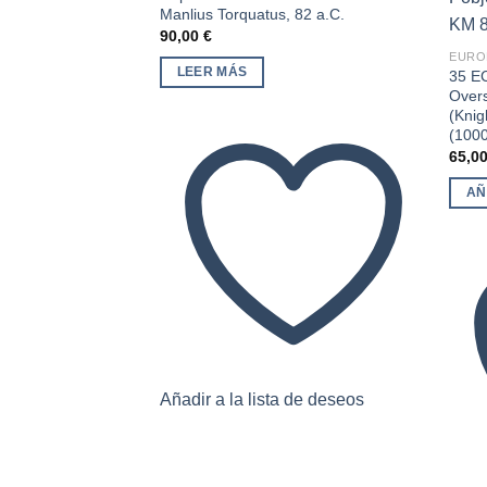
Añadir
Manlius Torquatus, 82 a.C.
a la
90,00
€
lista de
deseos
EURO
LEER MÁS
35 EC
Overs
(Knig
(100
65,0
AÑ
Añadir a la lista de deseos