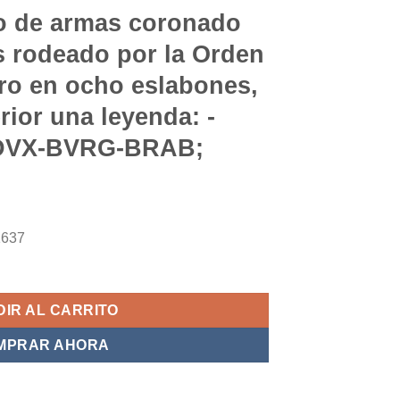
do de armas coronado
 rodeado por la Orden
ro en ocho eslabones,
rior una leyenda: -
DVX-BVRG-BRAB;
1637
IR AL CARRITO
MPRAR AHORA