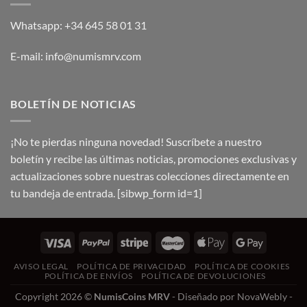
Whatsapp: +34 645 58 01 31
E-mail: info@numismrv.com
BOLETÍN DE NOTICIAS
¡No te pierdas ninguna novedad! Suscríbete a nuestro
boletín y recibe las últimas noticias, promociones exclusivas y
actualizaciones sobre nuestras colecciones directamente en
tu bandeja de entrada. [sibwp_form id=1]
AVISO LEGAL
POLÍTICA DE PRIVACIDAD
POLÍTICA DE COOKIES
POLÍTICA DE ENVÍOS
POLÍTICA DE DEVOLUCIONES
Copyright 2026 ©
NumisCoins MRV
- Diseñado por
NovaWebly -