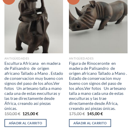
Añadir
Añadir
a la
a la
lista de
lista de
deseos
deseos
ANTIGÜEDADES
ANTIGÜEDADES
Escultura Africana en madera
Figura de Rinoceronte en
de Palisandro de origen
madera de Palisandro de
africano Tallado a Mano . Estado
origen africano Tallado a Mano .
de conservacion muy bueno con
Estado de conservacion muy
signos del paso de los años.Ver
bueno con signos del paso de
fotos Un artesano talla a mano
los años.Ver fotos Un artesano
cada una de estas ewculturas y
talla a mano cada una de estas
las trae directamente desde
ewculturas y las trae
África, creando así piezas
directamente desde África,
únicas.
creando así piezas únicas.
El
El
El
El
150,00
€
125,00
€
175,00
€
145,00
€
precio
precio
precio
precio
original
actual
original
actual
AÑADIR AL CARRITO
AÑADIR AL CARRITO
era:
es:
era:
es:
150,00 €.
125,00 €.
175,00 €.
145,00 €.