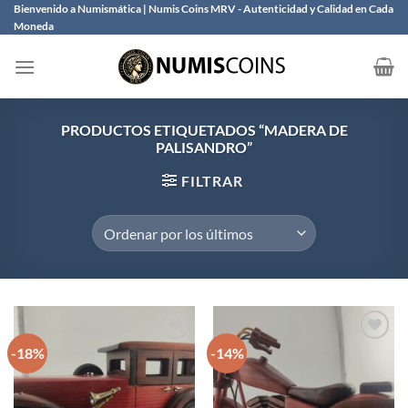
Saltar
Bienvenido a Numismática | Numis Coins MRV - Autenticidad y Calidad en Cada
Moneda
al
contenido
PRODUCTOS ETIQUETADOS “MADERA DE
PALISANDRO”
FILTRAR
-18%
-14%
Añadir
Añadir
a la
a la