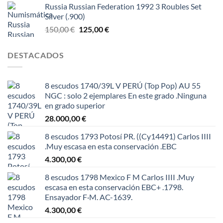
Russia Russian Federation 1992 3 Roubles Set
Silver (.900)
El
El
150,00
€
125,00
€
precio
precio
original
actual
DESTACADOS
era:
es:
150,00 €.
125,00 €.
8 escudos 1740/39L V PERÚ (Top Pop) AU 55
NGC : solo 2 ejemplares En este grado .Ninguna
en grado superior
28.000,00
€
8 escudos 1793 Potosí PR. ((Cy14491) Carlos IIII
.Muy escasa en esta conservación .EBC
4.300,00
€
8 escudos 1798 Mexico F M Carlos IIII .Muy
escasa en esta conservación EBC+ .1798.
Ensayador F·M. AC-1639.
4.300,00
€