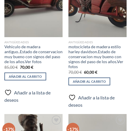
lista de
lista de
deseos
deseos
ANTIGÜEDADES
ANTIGÜEDADES
Vehiculo de madera
motocicleta de madera estilo
antiguo..Estado de conservacion
harley davidson.Estado de
muy bueno con signos del paso
conservacion muy bueno con
de los años.Ver fotos
signos del paso de los años.Ver
fotos
El
El
85,00
€
70,00
€
precio
precio
El
El
70,00
€
60,00
€
original
actual
precio
precio
AÑADIR AL CARRITO
era:
es:
original
actual
AÑADIR AL CARRITO
85,00 €.
70,00 €.
era:
es:
70,00 €.
60,00 €.
Añadir a la lista de
Añadir a la lista de
deseos
deseos
-17%
-17%