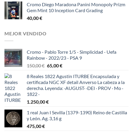
Cromo Diego Maradona Panini Monopoly Prizm
Gem Mint 10 Inception Card Grading
40,00
€
MEJOR VENDIDO
Cromo - Pablo Torre 1/5 - Simplicidad - Uefa
Rainbow - 2022/23 - PSA 9
El
El
150,00
€
65,00
€
precio
precio
8 Reales 1822 Agustin ITURBE Encapsulada y
original
actual
certificada NGC XF detail Anverso La cabeza a la
era:
es:
derecha. Leyenda: ·AUGUST· ·DEI · PROV · Mo ·
150,00 €.
65,00 €.
1822 ·
1.250,00
€
1 real Juan I Sevilla (1379-1390) Reino de Castilla
y León. Ag. 3,16 g
475,00
€