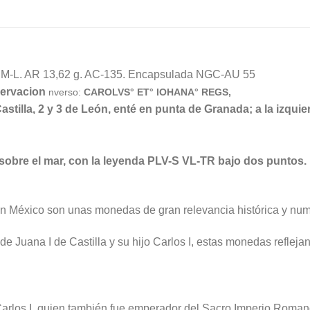
 M-L. AR 13,62 g. AC-135. Encapsulada NGC-AU 55
servacion
nverso:
CAROLVS° ET° IOHANA° REGS,
stilla, 2 y 3 de León, enté en punta de Granada; a la izqui
obre el mar, con la leyenda PLV-S VL-TR bajo dos puntos.
n México son unas monedas de gran relevancia histórica y num
de Juana I de Castilla y su hijo Carlos I, estas monedas refleja
Carlos I, quien también fue emperador del Sacro Imperio Rom