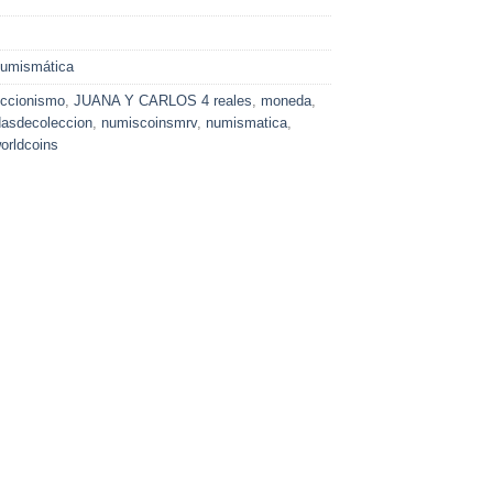
umismática
eccionismo
,
JUANA Y CARLOS 4 reales
,
moneda
,
asdecoleccion
,
numiscoinsmrv
,
numismatica
,
orldcoins