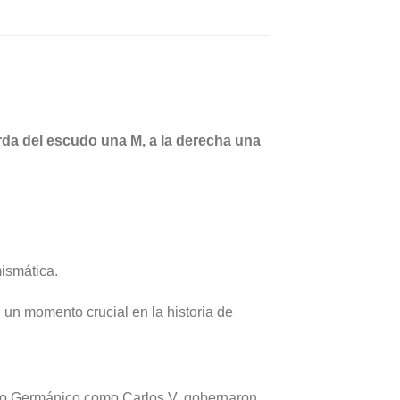
erda del escudo una M, a la derecha una
ismática.
n un momento crucial en la historia de
ano Germánico como Carlos V, gobernaron