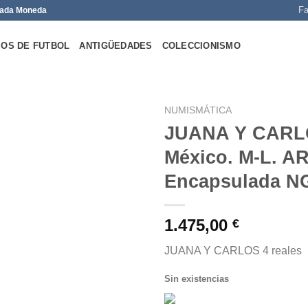
Fa
 Cada Moneda
OS DE FUTBOL
ANTIGÜEDADES
COLECCIONISMO
NUMISMÁTICA
JUANA Y CARLOS
México. M-L. AR
Encapsulada N
Añadir
a la
lista de
deseos
1.475,00
€
JUANA Y CARLOS 4 reales
Sin existencias