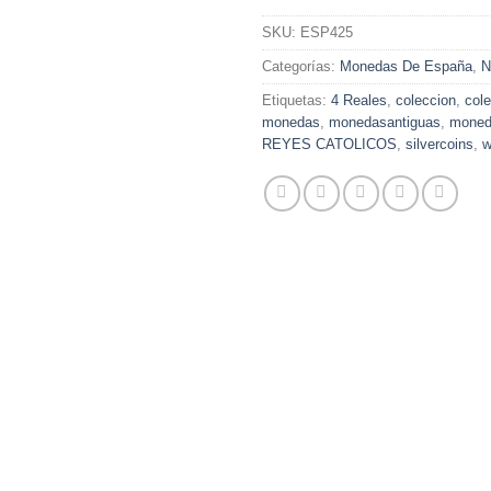
SKU:
ESP425
Categorías:
Monedas De España
,
N
Etiquetas:
4 Reales
,
coleccion
,
col
monedas
,
monedasantiguas
,
moned
REYES CATOLICOS
,
silvercoins
,
w