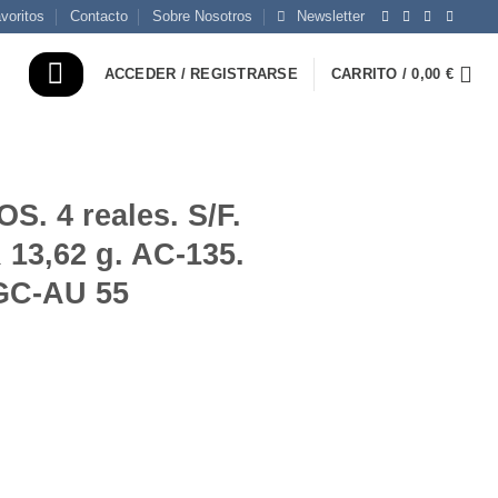
voritos
Contacto
Sobre Nosotros
Newsletter
ACCEDER / REGISTRARSE
CARRITO /
0,00
€
. 4 reales. S/F.
 13,62 g. AC-135.
GC-AU 55