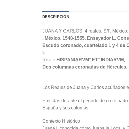
DESCRIPCIÓN
JUANA Y CARLOS. 4 reales. S/F. México.
. México. 1548-1555. Ensayador L. Con
Escudo coronado, cuartelado 1 y 4 de Ca
L
Rev.
+ HISPANIARVM° ET° INDIARVM,
Dos columnas coronadas de Hércules, s
Los Reales de Juana y Carlos acuñados e
Emitidas durante el periodo de co-reinado 
España y sus colonias.
Contexto Histórico
Juana I, conocida como Juana la Loca, y 