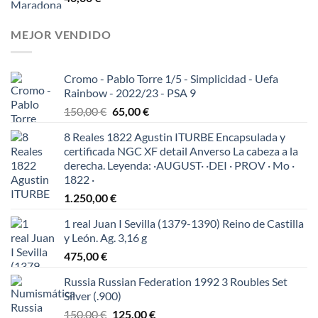
MEJOR VENDIDO
Cromo - Pablo Torre 1/5 - Simplicidad - Uefa
Rainbow - 2022/23 - PSA 9
El
El
150,00
€
65,00
€
precio
precio
8 Reales 1822 Agustin ITURBE Encapsulada y
original
actual
certificada NGC XF detail Anverso La cabeza a la
era:
es:
derecha. Leyenda: ·AUGUST· ·DEI · PROV · Mo ·
150,00 €.
65,00 €.
1822 ·
1.250,00
€
1 real Juan I Sevilla (1379-1390) Reino de Castilla
y León. Ag. 3,16 g
475,00
€
Russia Russian Federation 1992 3 Roubles Set
Silver (.900)
El
El
150,00
€
125,00
€