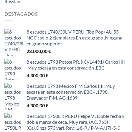
precio
precio
original
actual
DESTACADOS
era:
es:
150,00 €.
125,00 €.
8 escudos 1740/39L V PERÚ (Top Pop) AU 55
NGC : solo 2 ejemplares En este grado .Ninguna
en grado superior
28.000,00
€
8 escudos 1793 Potosí PR. ((Cy14491) Carlos IIII
.Muy escasa en esta conservación .EBC
4.300,00
€
8 escudos 1798 Mexico F M Carlos IIII .Muy
escasa en esta conservación EBC+ .1798.
Ensayador F·M. AC-1639.
4.300,00
€
8 escudos 1750L R PERU Felipe V . Doble fecha y
doble marca de ceca. Muy rara. (AC. 763)
(Cal.Onza 573 var). Rev.: L-8-R / P-V-A/ (7)-5-0