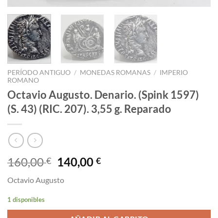
PERÍODO ANTIGUO
/
MONEDAS ROMANAS
/
IMPERIO
ROMANO
Octavio Augusto. Denario. (Spink 1597)
(S. 43) (RIC. 207). 3,55 g. Reparado
El
El
160,00
140,00
€
€
precio
precio
Octavio Augusto
original
actual
era:
es:
1 disponibles
160,00 €.
140,00 €.