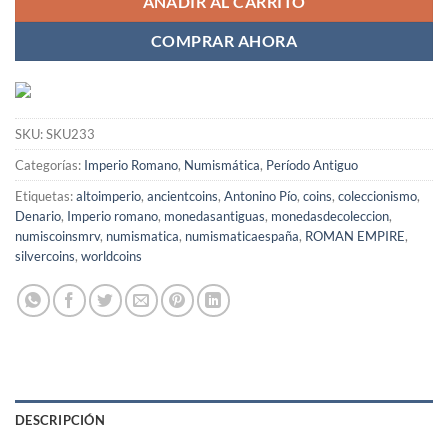
AÑADIR AL CARRITO
COMPRAR AHORA
SKU:
SKU233
Categorías:
Imperio Romano
,
Numismática
,
Período Antiguo
Etiquetas:
altoimperio
,
ancientcoins
,
Antonino Pío
,
coins
,
coleccionismo
,
Denario
,
Imperio romano
,
monedasantiguas
,
monedasdecoleccion
,
numiscoinsmrv
,
numismatica
,
numismaticaespaña
,
ROMAN EMPIRE
,
silvercoins
,
worldcoins
DESCRIPCIÓN