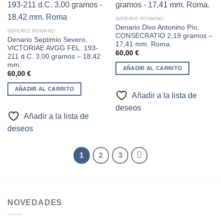
Añadir
Añadir
IMPERIO ROMANO
a la
a la
Denario Divo Antonino Pío,
lista de
lista de
IMPERIO ROMANO
CONSECRATIO 2,19 gramos –
deseos
deseos
Denario Septimio Severo,
17,41 mm. Roma.
VICTORIAE AVGG FEL. 193-
60,00
€
211 d.C. 3,00 gramos – 18,42
mm.
AÑADIR AL CARRITO
60,00
€
AÑADIR AL CARRITO
Añadir a la lista de
deseos
Añadir a la lista de
deseos
1
2
3
NOVEDADES