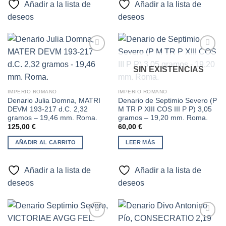
Añadir a la lista de
Añadir a la lista de
deseos
deseos
SIN EXISTENCIAS
Añadir
Añadir
a la
a la
lista de
lista de
IMPERIO ROMANO
IMPERIO ROMANO
deseos
deseos
Denario Julia Domna, MATRI
Denario de Septimio Severo (P
DEVM 193-217 d.C. 2,32
M TR P XIII COS III P P) 3,05
gramos – 19,46 mm. Roma.
gramos – 19,20 mm. Roma.
125,00
€
60,00
€
AÑADIR AL CARRITO
LEER MÁS
Añadir a la lista de
Añadir a la lista de
deseos
deseos