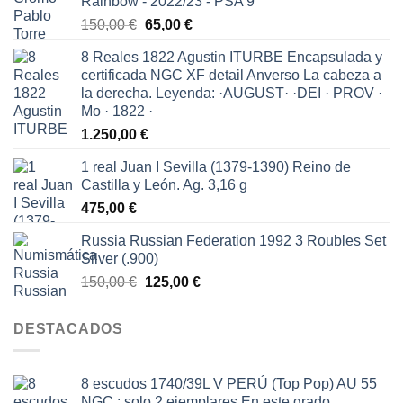
Rainbow - 2022/23 - PSA 9
El
El
150,00
€
65,00
€
precio
precio
8 Reales 1822 Agustin ITURBE Encapsulada y
original
actual
certificada NGC XF detail Anverso La cabeza a
era:
es:
la derecha. Leyenda: ·AUGUST· ·DEI · PROV ·
150,00 €.
65,00 €.
Mo · 1822 ·
1.250,00
€
1 real Juan I Sevilla (1379-1390) Reino de
Castilla y León. Ag. 3,16 g
475,00
€
Russia Russian Federation 1992 3 Roubles Set
Silver (.900)
El
El
150,00
€
125,00
€
precio
precio
original
actual
DESTACADOS
era:
es:
150,00 €.
125,00 €.
8 escudos 1740/39L V PERÚ (Top Pop) AU 55
NGC : solo 2 ejemplares En este grado