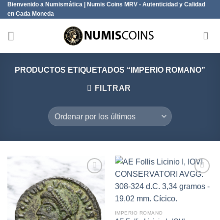
Bienvenido a Numismática | Numis Coins MRV - Autenticidad y Calidad
Saltar
en Cada Moneda
al
contenido
PRODUCTOS ETIQUETADOS “IMPERIO ROMANO”
FILTRAR
Añadir
Añadir
a la
a la
lista de
lista de
IMPERIO ROMANO
deseos
deseos