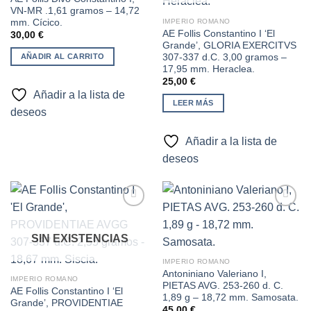
lista de
lista de
VN-MR .1,61 gramos – 14,72
deseos
deseos
mm. Cícico.
IMPERIO ROMANO
AE Follis Constantino I ‘El
30,00
€
Grande’, GLORIA EXERCITVS
307-337 d.C. 3,00 gramos –
AÑADIR AL CARRITO
17,95 mm. Heraclea.
25,00
€
Añadir a la lista de
LEER MÁS
deseos
Añadir a la lista de
deseos
SIN EXISTENCIAS
Añadir
Añadir
a la
a la
lista de
lista de
IMPERIO ROMANO
deseos
deseos
Antoniniano Valeriano I,
IMPERIO ROMANO
PIETAS AVG. 253-260 d. C.
AE Follis Constantino I ‘El
1,89 g – 18,72 mm. Samosata.
Grande’, PROVIDENTIAE
45,00
€