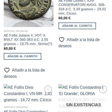
AE Follis Licinio I, IOVI
CONSERVATORI AVGG. 308-
324 d.C. 3,34 gramos – 19,02
mm. Cícico.
60,00
€
AÑADIR AL CARRITO
IMPERIO ROMANO
AE Follis Juliano II, VOT X
Añadir a la lista de
MVLT XX 360-363 d.C. 2,55
gramos – 19,75 mm. Sirmio(?)
deseos
60,00
€
AÑADIR AL CARRITO
Añadir a la lista de
deseos
SIN EXISTENCIAS
Añadir
Añadir
IMPERIO ROMANO
a la
a la
AE Follis Divo Constantino I,