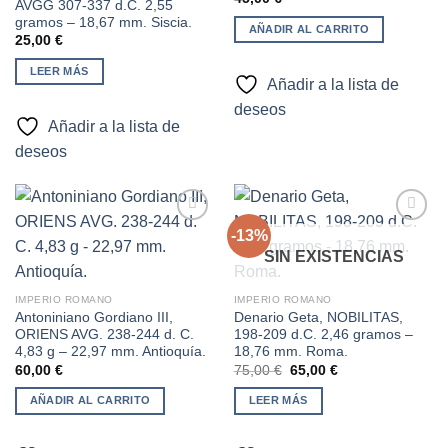
AVGG 307-337 d.C. 2,55
gramos – 18,67 mm. Siscia.
AÑADIR AL CARRITO
25,00
€
LEER MÁS
Añadir a la lista de
deseos
Añadir a la lista de
deseos
-13%
SIN EXISTENCIAS
Añadir
Añadir
a la
a la
lista de
lista de
IMPERIO ROMANO
IMPERIO ROMANO
deseos
deseos
Antoniniano Gordiano III,
Denario Geta, NOBILITAS,
ORIENS AVG. 238-244 d. C.
198-209 d.C. 2,46 gramos –
4,83 g – 22,97 mm. Antioquía.
18,76 mm. Roma.
El
El
60,00
€
75,00
€
65,00
€
precio
precio
original
actual
AÑADIR AL CARRITO
LEER MÁS
era:
es:
75,00 €.
65,00 €.