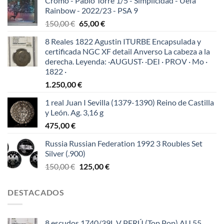
Cromo - Pablo Torre 1/5 - Simplicidad - Uefa
Rainbow - 2022/23 - PSA 9
El
El
150,00
€
65,00
€
precio
precio
8 Reales 1822 Agustin ITURBE Encapsulada y
original
actual
certificada NGC XF detail Anverso La cabeza a la
era:
es:
derecha. Leyenda: ·AUGUST· ·DEI · PROV · Mo ·
150,00 €.
65,00 €.
1822 ·
1.250,00
€
1 real Juan I Sevilla (1379-1390) Reino de Castilla
y León. Ag. 3,16 g
475,00
€
Russia Russian Federation 1992 3 Roubles Set
Silver (.900)
El
El
150,00
€
125,00
€
precio
precio
original
actual
DESTACADOS
era:
es:
150,00 €.
125,00 €.
8 escudos 1740/39L V PERÚ (Top Pop) AU 55