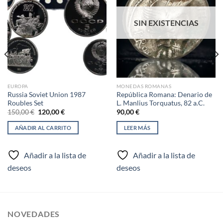
Añadir
Añadir
a la
a la
lista de
lista de
SIN EXISTENCIAS
deseos
deseos
EUROPA
MONEDAS ROMANAS
Russia Soviet Union 1987
República Romana: Denario de
Roubles Set
L. Manlius Torquatus, 82 a.C.
El
El
150,00
€
120,00
€
90,00
€
precio
precio
original
actual
AÑADIR AL CARRITO
LEER MÁS
era:
es:
150,00 €.
120,00 €.
Añadir a la lista de
Añadir a la lista de
deseos
deseos
NOVEDADES