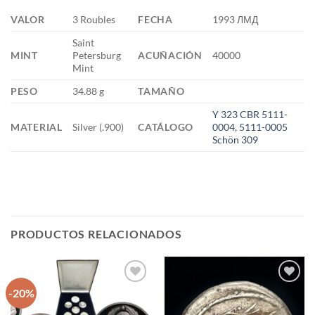
VALOR
3 Roubles
FECHA
1993 ЛМД
Saint
MINT
Petersburg
ACUÑACIÓN
40000
Mint
PESO
34.88 g
TAMAÑO
Y 323 CBR 5111-
MATERIAL
Silver (.900)
CATÁLOGO
0004, 5111-0005
Schön 309
PRODUCTOS RELACIONADOS
-20%