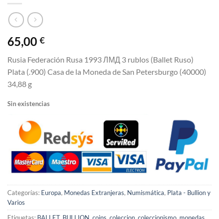
65,00
€
Rusia Federación Rusa 1993 ЛМД 3 rublos (Ballet Ruso)
Plata (.900) Casa de la Moneda de San Petersburgo (40000)
34,88 g
Sin existencias
Categorías:
Europa
,
Monedas Extranjeras
,
Numismática
,
Plata - Bullion y
Varios
Etiquetas:
BALLET
,
BULLION
,
coins
,
coleccion
,
coleccionismo
,
monedas
,