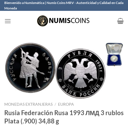
Saltar
Bienvenido a Numismática | Numis Coins MRV - Autenticidad y Calidad en Cada
Moneda
al
contenido
Añadir
a la
lista
de
deseos
MONEDAS EXTRANJERAS
/
EUROPA
Rusia Federación Rusa 1993 ЛМД 3 rublos
Plata (.900) 34,88 g