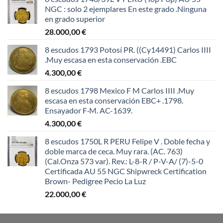
NGC : solo 2 ejemplares En este grado .Ninguna
en grado superior
28.000,00
€
8 escudos 1793 Potosí PR. ((Cy14491) Carlos IIII
.Muy escasa en esta conservación .EBC
4.300,00
€
8 escudos 1798 Mexico F M Carlos IIII .Muy
escasa en esta conservación EBC+ .1798.
Ensayador F·M. AC-1639.
4.300,00
€
8 escudos 1750L R PERU Felipe V . Doble fecha y
doble marca de ceca. Muy rara. (AC. 763)
(Cal.Onza 573 var). Rev.: L-8-R / P-V-A/ (7)-5-0
Certificada AU 55 NGC Shipwreck Certification
Brown- Pedigree Pecio La Luz
22.000,00
€