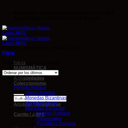
Bienvenido a Numismática | Numis Coins MRV -
Autenticidad y Calidad en Cada Moneda
Productos etiquetados “4 Reales 1621”
Filtrar
Mostrando el único resultado
Inicio
NUMISMÁTICA
Cromos DE FUTBOL
Categorías
Antigüedades
Coleccionismo
Período Antiguo
Grecia Antigua
Monedas Bizantinas
Monedas Iberas
Acceder / Registrarse
Monedas Romanas
Imperio Romano
Carrito /
0,00
€
Provinciales
República Romana