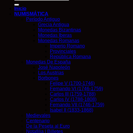
por:
Inicio
NUMISMÁTICA
Período Antiguo
Grecia Antigua
Monedas Bizantinas
Monedas Iberas
Monedas Romanas
Imperio Romano
Provinciales
República Romana
Monedas De España
José Napoleón
Los Austrias
Borbones
Felipe V (1700-1746)
Fernando VI (1746-1759)
Carlos III (1759-1788)
Carlos IV (1788-1808)
Fernando VII (1746-1759)
Isabel II (1833-1868)
Medievales
Centenario
De la Peseta al Euro
Notafilia | Billetes