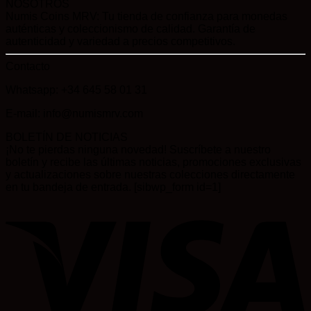
NOSOTROS
Numis Coins MRV: Tu tienda de confianza para monedas
auténticas y coleccionismo de calidad. Garantía de
autenticidad y variedad a precios competitivos.
Contacto
Whatsapp: +34 645 58 01 31
E-mail: info@numismrv.com
BOLETÍN DE NOTICIAS
¡No te pierdas ninguna novedad! Suscríbete a nuestro
boletín y recibe las últimas noticias, promociones exclusivas
y actualizaciones sobre nuestras colecciones directamente
en tu bandeja de entrada. [sibwp_form id=1]