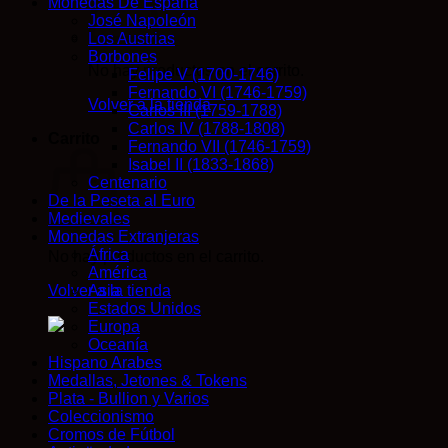
Monedas De España
José Napoleón
Los Austrias
Borbones
No hay productos en el carrito.
Felipe V (1700-1746)
Fernando VI (1746-1759)
Volver a la tienda
Carlos III (1759-1788)
Carlos IV (1788-1808)
Carrito
Fernando VII (1746-1759)
Isabel II (1833-1868)
Centenario
De la Peseta al Euro
Medievales
Monedas Extranjeras
África
No hay productos en el carrito.
América
Volver a la tienda
Asia
Estados Unidos
Europa
Oceanía
Hispano Arabes
Medallas, Jetones & Tokens
Plata - Bullion y Varios
Coleccionismo
Cromos de Fútbol