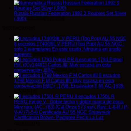
Russia Russian Federation 1992 3 Roubles Set Silver
El
El
(.900)
150,00
€
125,00
€
precio
precio
DESTACADOS
original
actual
era:
es:
150,00 €.
125,00 €.
8 escudos 1740/39L V PERÚ (Top Pop) AU 55 NGC :
solo 2 ejemplares En este grado .Ninguna en grado
superior
28.000,00
€
8 escudos 1793 Potosí
PR. ((Cy14491) Carlos IIII .Muy escasa en esta
conservación .EBC
4.300,00
€
8 escudos
1798 Mexico F M Carlos IIII .Muy escasa en esta
conservación EBC+ .1798. Ensayador F·M. AC-1639.
4.300,00
€
8 escudos 1750L R
PERU Felipe V . Doble fecha y doble marca de ceca.
Muy rara. (AC. 763) (Cal.Onza 573 var). Rev.: L-8-R / P-
V-A/ (7)-5-0 Certificada AU 55 NGC Shipwreck
Certification Brown- Pedigree Pecio La Luz
22.000,00
€