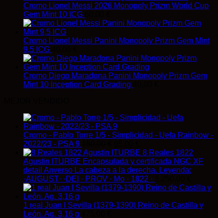
Cromo Lionel Messi 2026 Monopoly Prizm World Cup
Gem Mint 10 ICG
60,00
€
Cromo Lionel Messi Panini Monopoly Prizm Gem Mint
9,5 ICG
40,00
€
Cromo Diego Maradona Panini Monopoly Prizm Gem
Mint 10 Inception Card Grading
40,00
€
MEJOR VENDIDO
Cromo - Pablo Torre 1/5 - Simplicidad - Uefa Rainbow -
El
El
2022/23 - PSA 9
150,00
€
65,00
€
precio
precio
8 Reales 1822
original
actual
Agustin ITURBE Encapsulada y certificada NGC XF
era:
es:
detail Anverso La cabeza a la derecha. Leyenda:
150,00 €.
65,00 €.
·AUGUST· ·DEI · PROV · Mo · 1822 ·
1.250,00
€
1 real Juan I Sevilla (1379-1390) Reino de Castilla y
León. Ag. 3,16 g
475,00
€