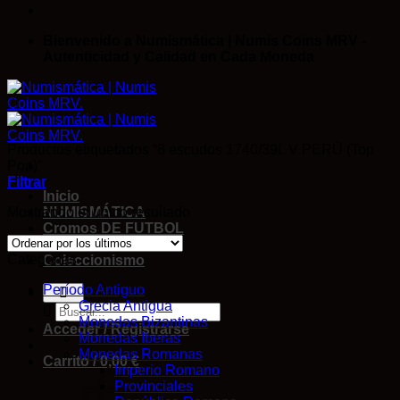
Bienvenido a Numismática | Numis Coins MRV -
Autenticidad y Calidad en Cada Moneda
Productos etiquetados “8 escudos 1740/39L V PERÚ (Top
Pop)”
Filtrar
Inicio
Mostrando el único resultado
NUMISMÁTICA
Cromos DE FUTBOL
Antigüedades
Categorías
Coleccionismo
Período Antiguo
Grecia Antigua
Monedas Bizantinas
Acceder / Registrarse
Monedas Iberas
Monedas Romanas
Carrito /
0,00
€
Imperio Romano
Provinciales