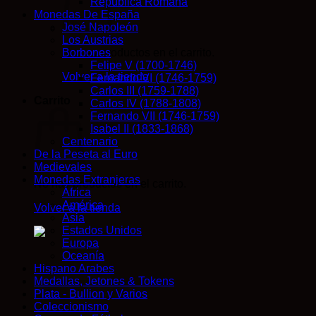
República Romana
Monedas De España
José Napoleón
Los Austrias
No hay productos en el carrito.
Borbones
Felipe V (1700-1746)
Volver a la tienda
Fernando VI (1746-1759)
Carlos III (1759-1788)
Carrito
Carlos IV (1788-1808)
Fernando VII (1746-1759)
Isabel II (1833-1868)
Centenario
De la Peseta al Euro
Medievales
Monedas Extranjeras
No hay productos en el carrito.
África
América
Volver a la tienda
Asia
Estados Unidos
Europa
Oceanía
Hispano Arabes
Medallas, Jetones & Tokens
Plata - Bullion y Varios
Coleccionismo