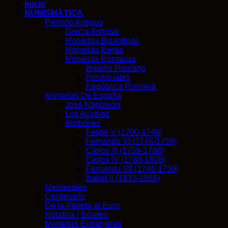
Inicio
NUMISMÁTICA
Período Antiguo
Grecia Antigua
Monedas Bizantinas
Monedas Iberas
Monedas Romanas
Imperio Romano
Provinciales
República Romana
Monedas De España
José Napoleón
Los Austrias
Borbones
Felipe V (1700-1746)
Fernando VI (1746-1759)
Carlos III (1759-1788)
Carlos IV (1788-1808)
Fernando VII (1746-1759)
Isabel II (1833-1868)
Medievales
Centenario
De la Peseta al Euro
Notafilia | Billetes
Monedas Extranjeras