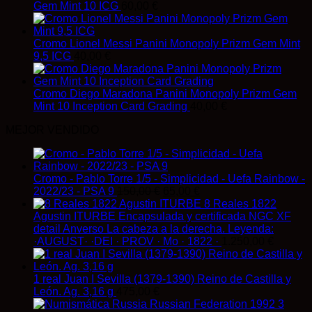
Gem Mint 10 ICG
60,00
€
Cromo Lionel Messi Panini Monopoly Prizm Gem Mint
9,5 ICG
40,00
€
Cromo Diego Maradona Panini Monopoly Prizm Gem
Mint 10 Inception Card Grading
40,00
€
MEJOR VENDIDO
Cromo - Pablo Torre 1/5 - Simplicidad - Uefa Rainbow -
El
El
2022/23 - PSA 9
150,00
€
65,00
€
precio
precio
8 Reales 1822
original
actual
Agustin ITURBE Encapsulada y certificada NGC XF
era:
es:
detail Anverso La cabeza a la derecha. Leyenda:
150,00 €.
65,00 €.
·AUGUST· ·DEI · PROV · Mo · 1822 ·
1.250,00
€
1 real Juan I Sevilla (1379-1390) Reino de Castilla y
León. Ag. 3,16 g
475,00
€