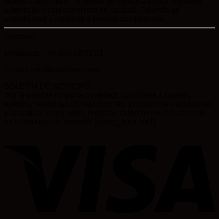
Numis Coins MRV: Tu tienda de confianza para monedas
auténticas y coleccionismo de calidad. Garantía de
autenticidad y variedad a precios competitivos.
Contacto
Whatsapp: +34 645 58 01 31
E-mail: info@numismrv.com
BOLETÍN DE NOTICIAS
¡No te pierdas ninguna novedad! Suscríbete a nuestro
boletín y recibe las últimas noticias, promociones exclusivas
y actualizaciones sobre nuestras colecciones directamente
en tu bandeja de entrada. [sibwp_form id=1]