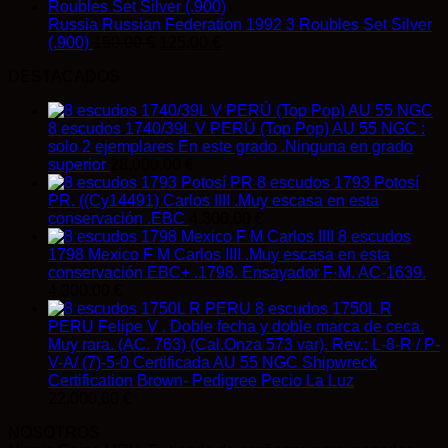
Russia Russian Federation 1992 3 Roubles Set Silver
El
El
(.900)
150,00
€
125,00
€
precio
precio
DESTACADOS
original
actual
era:
es:
150,00 €.
125,00 €.
8 escudos 1740/39L V PERÚ (Top Pop) AU 55 NGC :
solo 2 ejemplares En este grado .Ninguna en grado
superior
28.000,00
€
8 escudos 1793 Potosí
PR. ((Cy14491) Carlos IIII .Muy escasa en esta
conservación .EBC
4.300,00
€
8 escudos
1798 Mexico F M Carlos IIII .Muy escasa en esta
conservación EBC+ .1798. Ensayador F·M. AC-1639.
4.300,00
€
8 escudos 1750L R
PERU Felipe V . Doble fecha y doble marca de ceca.
Muy rara. (AC. 763) (Cal.Onza 573 var). Rev.: L-8-R / P-
V-A/ (7)-5-0 Certificada AU 55 NGC Shipwreck
Certification Brown- Pedigree Pecio La Luz
22.000,00
€
NOSOTROS