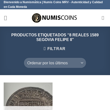
Bienvenido a Numismática | Numis Coins MRV - Autenticidad y Calidad
Saltar
en Cada Moneda
al
contenido
PRODUCTOS ETIQUETADOS “8 REALES 1589
SEGOVIA FELIPE II”
FILTRAR
Añadir
a la