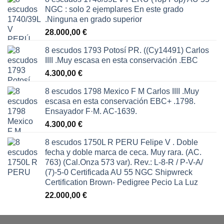
NGC : solo 2 ejemplares En este grado
.Ninguna en grado superior
28.000,00
€
8 escudos 1793 Potosí PR. ((Cy14491) Carlos
IIII .Muy escasa en esta conservación .EBC
4.300,00
€
8 escudos 1798 Mexico F M Carlos IIII .Muy
escasa en esta conservación EBC+ .1798.
Ensayador F·M. AC-1639.
4.300,00
€
8 escudos 1750L R PERU Felipe V . Doble
fecha y doble marca de ceca. Muy rara. (AC.
763) (Cal.Onza 573 var). Rev.: L-8-R / P-V-A/
(7)-5-0 Certificada AU 55 NGC Shipwreck
Certification Brown- Pedigree Pecio La Luz
22.000,00
€