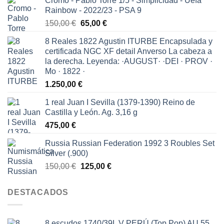
Cromo - Pablo Torre 1/5 - Simplicidad - Uefa
Rainbow - 2022/23 - PSA 9
El
El
150,00
€
65,00
€
precio
precio
8 Reales 1822 Agustin ITURBE Encapsulada y
original
actual
certificada NGC XF detail Anverso La cabeza a
era:
es:
la derecha. Leyenda: ·AUGUST· ·DEI · PROV ·
150,00 €.
65,00 €.
Mo · 1822 ·
1.250,00
€
1 real Juan I Sevilla (1379-1390) Reino de
Castilla y León. Ag. 3,16 g
475,00
€
Russia Russian Federation 1992 3 Roubles Set
Silver (.900)
El
El
150,00
€
125,00
€
precio
precio
original
actual
DESTACADOS
era:
es:
150,00 €.
125,00 €.
8 escudos 1740/39L V PERÚ (Top Pop) AU 55