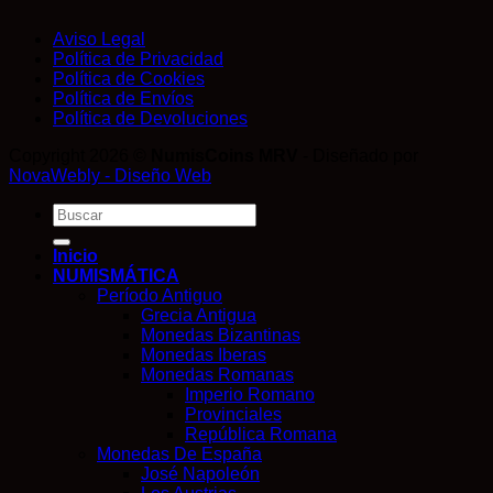
Aviso Legal
Política de Privacidad
Política de Cookies
Política de Envíos
Política de Devoluciones
Copyright 2026 ©
NumisCoins MRV
- Diseñado por
NovaWebly - Diseño Web
Buscar
por:
Inicio
NUMISMÁTICA
Período Antiguo
Grecia Antigua
Monedas Bizantinas
Monedas Iberas
Monedas Romanas
Imperio Romano
Provinciales
República Romana
Monedas De España
José Napoleón