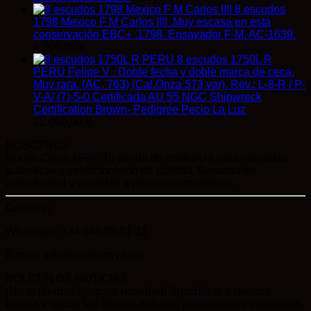
8 escudos
1798 Mexico F M Carlos IIII .Muy escasa en esta
conservación EBC+ .1798. Ensayador F·M. AC-1639.
4.300,00
€
8 escudos 1750L R
PERU Felipe V . Doble fecha y doble marca de ceca.
Muy rara. (AC. 763) (Cal.Onza 573 var). Rev.: L-8-R / P-
V-A/ (7)-5-0 Certificada AU 55 NGC Shipwreck
Certification Brown- Pedigree Pecio La Luz
22.000,00
€
NOSOTROS
Numis Coins MRV: Tu tienda de confianza para monedas
auténticas y coleccionismo de calidad. Garantía de
autenticidad y variedad a precios competitivos.
Contacto
Whatsapp: +34 645 58 01 31
E-mail: info@numismrv.com
BOLETÍN DE NOTICIAS
¡No te pierdas ninguna novedad! Suscríbete a nuestro
boletín y recibe las últimas noticias, promociones exclusivas