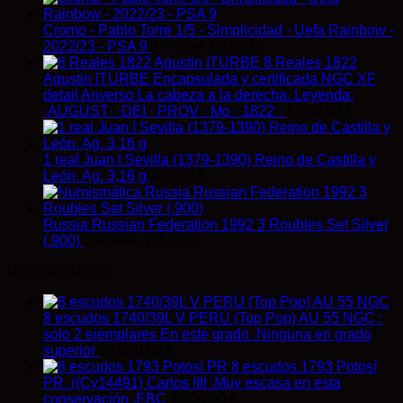
Cromo - Pablo Torre 1/5 - Simplicidad - Uefa Rainbow -
El
El
2022/23 - PSA 9
150,00
€
65,00
€
precio
precio
8 Reales 1822
original
actual
Agustin ITURBE Encapsulada y certificada NGC XF
era:
es:
detail Anverso La cabeza a la derecha. Leyenda:
150,00 €.
65,00 €.
·AUGUST· ·DEI · PROV · Mo · 1822 ·
1.250,00
€
1 real Juan I Sevilla (1379-1390) Reino de Castilla y
León. Ag. 3,16 g
475,00
€
Russia Russian Federation 1992 3 Roubles Set Silver
El
El
(.900)
150,00
€
125,00
€
precio
precio
DESTACADOS
original
actual
era:
es:
150,00 €.
125,00 €.
8 escudos 1740/39L V PERÚ (Top Pop) AU 55 NGC :
solo 2 ejemplares En este grado .Ninguna en grado
superior
28.000,00
€
8 escudos 1793 Potosí
PR. ((Cy14491) Carlos IIII .Muy escasa en esta
conservación .EBC
4.300,00
€