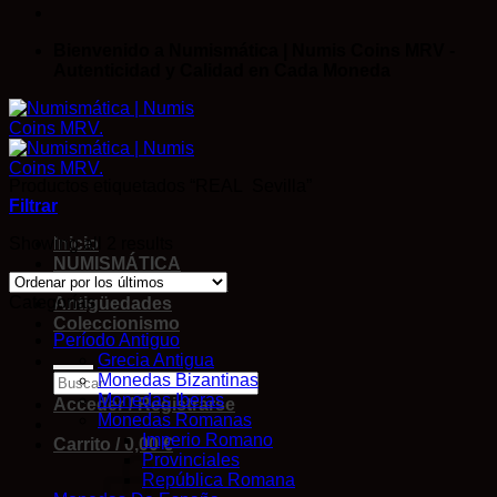
Bienvenido a Numismática | Numis Coins MRV -
Autenticidad y Calidad en Cada Moneda
Productos etiquetados “REAL Sevilla”
Filtrar
Showing all 2 results
Inicio
NUMISMÁTICA
Cromos DE FUTBOL
Categorías
Antigüedades
Coleccionismo
Período Antiguo
Grecia Antigua
Monedas Bizantinas
Monedas Iberas
Acceder / Registrarse
Monedas Romanas
Imperio Romano
Carrito /
0,00
€
Provinciales
República Romana