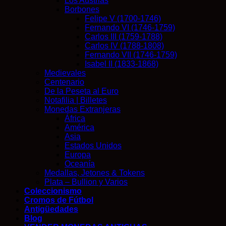
Los Austrias
Borbones
Felipe V (1700-1746)
Fernando VI (1746-1759)
Carlos III (1759-1788)
Carlos IV (1788-1808)
Fernando VII (1746-1759)
Isabel II (1833-1868)
Medievales
Centenario
De la Peseta al Euro
Notafilia | Billetes
Monedas Extranjeras
África
América
Asia
Estados Unidos
Europa
Oceanía
Medallas, Jetones & Tokens
Plata – Bullion y Varios
Coleccionismo
Cromos de Fútbol
Antigüedades
Blog