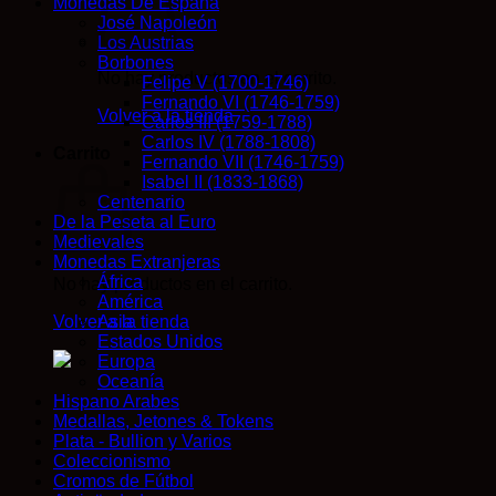
Monedas De España
José Napoleón
Los Austrias
Borbones
No hay productos en el carrito.
Felipe V (1700-1746)
Fernando VI (1746-1759)
Volver a la tienda
Carlos III (1759-1788)
Carlos IV (1788-1808)
Carrito
Fernando VII (1746-1759)
Isabel II (1833-1868)
Centenario
De la Peseta al Euro
Medievales
Monedas Extranjeras
África
No hay productos en el carrito.
América
Volver a la tienda
Asia
Estados Unidos
Europa
Oceanía
Hispano Arabes
Medallas, Jetones & Tokens
Plata - Bullion y Varios
Coleccionismo
Cromos de Fútbol