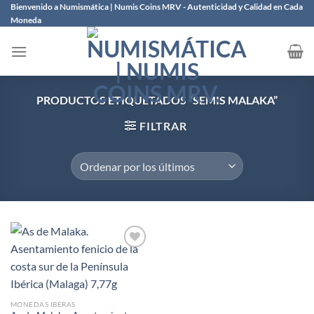
Saltar
Bienvenido a Numismática | Numis Coins MRV - Autenticidad y Calidad en Cada
Moneda
al
contenido
PRODUCTOS ETIQUETADOS “SEMIS MALAKA”
FILTRAR
Añadir
a la
lista de
MONEDAS IBERAS
deseos