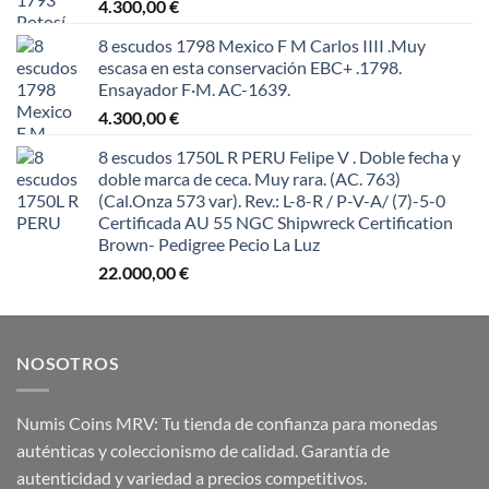
4.300,00
€
8 escudos 1798 Mexico F M Carlos IIII .Muy
escasa en esta conservación EBC+ .1798.
Ensayador F·M. AC-1639.
4.300,00
€
8 escudos 1750L R PERU Felipe V . Doble fecha y
doble marca de ceca. Muy rara. (AC. 763)
(Cal.Onza 573 var). Rev.: L-8-R / P-V-A/ (7)-5-0
Certificada AU 55 NGC Shipwreck Certification
Brown- Pedigree Pecio La Luz
22.000,00
€
NOSOTROS
Numis Coins MRV: Tu tienda de confianza para monedas
auténticas y coleccionismo de calidad. Garantía de
autenticidad y variedad a precios competitivos.