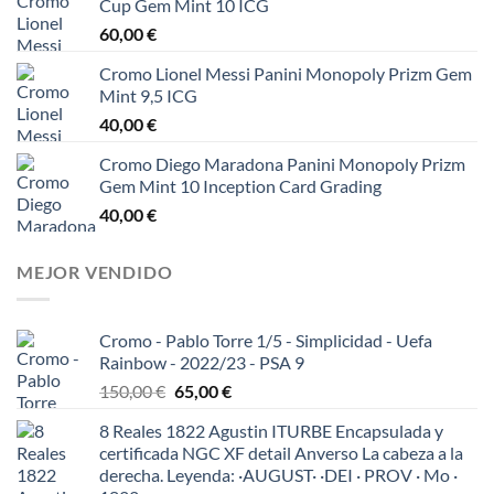
Cup Gem Mint 10 ICG
60,00
€
Cromo Lionel Messi Panini Monopoly Prizm Gem
Mint 9,5 ICG
40,00
€
Cromo Diego Maradona Panini Monopoly Prizm
Gem Mint 10 Inception Card Grading
40,00
€
MEJOR VENDIDO
Cromo - Pablo Torre 1/5 - Simplicidad - Uefa
Rainbow - 2022/23 - PSA 9
El
El
150,00
€
65,00
€
precio
precio
8 Reales 1822 Agustin ITURBE Encapsulada y
original
actual
certificada NGC XF detail Anverso La cabeza a la
era:
es:
derecha. Leyenda: ·AUGUST· ·DEI · PROV · Mo ·
150,00 €.
65,00 €.