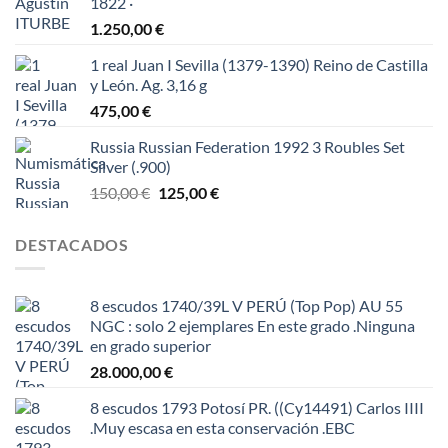
1822 ·
1.250,00
€
1 real Juan I Sevilla (1379-1390) Reino de Castilla
y León. Ag. 3,16 g
475,00
€
Russia Russian Federation 1992 3 Roubles Set
Silver (.900)
El
El
150,00
€
125,00
€
precio
precio
original
actual
DESTACADOS
era:
es:
150,00 €.
125,00 €.
8 escudos 1740/39L V PERÚ (Top Pop) AU 55
NGC : solo 2 ejemplares En este grado .Ninguna
en grado superior
28.000,00
€
8 escudos 1793 Potosí PR. ((Cy14491) Carlos IIII
.Muy escasa en esta conservación .EBC