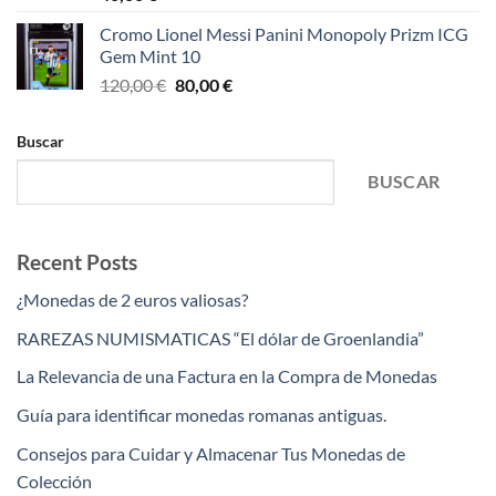
Cromo Lionel Messi Panini Monopoly Prizm ICG
Gem Mint 10
El
El
120,00
€
80,00
€
precio
precio
original
actual
Buscar
era:
es:
120,00 €.
80,00 €.
BUSCAR
Recent Posts
¿Monedas de 2 euros valiosas?
RAREZAS NUMISMATICAS “El dólar de Groenlandia”
La Relevancia de una Factura en la Compra de Monedas
Guía para identificar monedas romanas antiguas.
Consejos para Cuidar y Almacenar Tus Monedas de
Colección