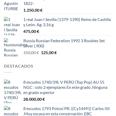
1822 ·
1.250,00
€
1 real Juan I Sevilla (1379-1390) Reino de Castilla
y León. Ag. 3,16 g
475,00
€
Russia Russian Federation 1992 3 Roubles Set
Silver (.900)
El
El
150,00
€
125,00
€
precio
precio
original
actual
DESTACADOS
era:
es:
150,00 €.
125,00 €.
8 escudos 1740/39L V PERÚ (Top Pop) AU 55
NGC : solo 2 ejemplares En este grado .Ninguna
en grado superior
28.000,00
€
8 escudos 1793 Potosí PR. ((Cy14491) Carlos IIII
.Muy escasa en esta conservación .EBC