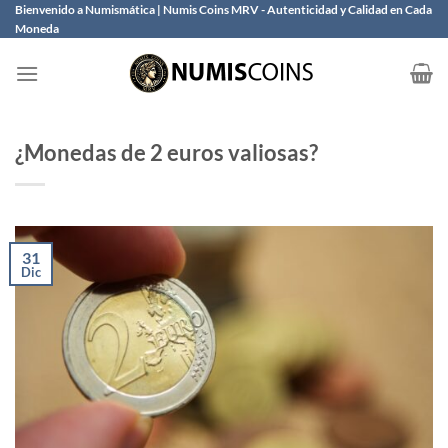
Saltar
Bienvenido a Numismática | Numis Coins MRV - Autenticidad y Calidad en Cada
Moneda
al
contenido
¿Monedas de 2 euros valiosas?
31
Dic