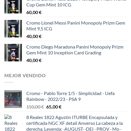
Cup Gem Mint 10 ICG
60,00
€
Cromo Lionel Messi Panini Monopoly Prizm Gem
Mint 9,5 ICG
40,00
€
Cromo Diego Maradona Panini Monopoly Prizm
Gem Mint 10 Inception Card Grading
40,00
€
MEJOR VENDIDO
Cromo - Pablo Torre 1/5 - Simplicidad - Uefa
Rainbow - 2022/23 - PSA 9
El
El
150,00
€
65,00
€
precio
precio
8 Reales 1822 Agustin ITURBE Encapsulada y
original
actual
certificada NGC XF detail Anverso La cabeza a la
era:
es:
derecha. Leyenda: ·AUGUST· ·DEI · PROV · Mo ·
150,00 €.
65,00 €.