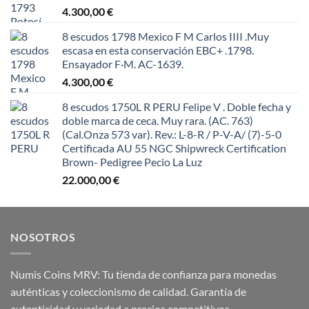
4.300,00
€
8 escudos 1798 Mexico F M Carlos IIII .Muy
escasa en esta conservación EBC+ .1798.
Ensayador F·M. AC-1639.
4.300,00
€
8 escudos 1750L R PERU Felipe V . Doble fecha y
doble marca de ceca. Muy rara. (AC. 763)
(Cal.Onza 573 var). Rev.: L-8-R / P-V-A/ (7)-5-0
Certificada AU 55 NGC Shipwreck Certification
Brown- Pedigree Pecio La Luz
22.000,00
€
NOSOTROS
Numis Coins MRV: Tu tienda de confianza para monedas
auténticas y coleccionismo de calidad. Garantía de
autenticidad y variedad a precios competitivos.