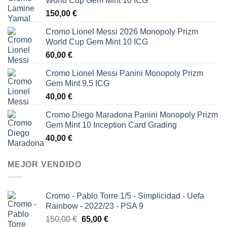
World Cup Gem Mint 10 ICG
150,00
€
Cromo Lionel Messi 2026 Monopoly Prizm
World Cup Gem Mint 10 ICG
60,00
€
Cromo Lionel Messi Panini Monopoly Prizm
Gem Mint 9,5 ICG
40,00
€
Cromo Diego Maradona Panini Monopoly Prizm
Gem Mint 10 Inception Card Grading
40,00
€
MEJOR VENDIDO
Cromo - Pablo Torre 1/5 - Simplicidad - Uefa
Rainbow - 2022/23 - PSA 9
El
El
150,00
€
65,00
€