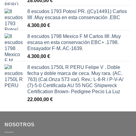
28.000,00
€
8 escudos 1793 Potosí PR. ((Cy14491) Carlos
IIII .Muy escasa en esta conservación .EBC
4.300,00
€
8 escudos 1798 Mexico F M Carlos IIII .Muy
escasa en esta conservación EBC+ .1798.
Ensayador F·M. AC-1639.
4.300,00
€
8 escudos 1750L R PERU Felipe V . Doble
fecha y doble marca de ceca. Muy rara. (AC.
763) (Cal.Onza 573 var). Rev.: L-8-R / P-V-A/
(7)-5-0 Certificada AU 55 NGC Shipwreck
Certification Brown- Pedigree Pecio La Luz
22.000,00
€
NOSOTROS