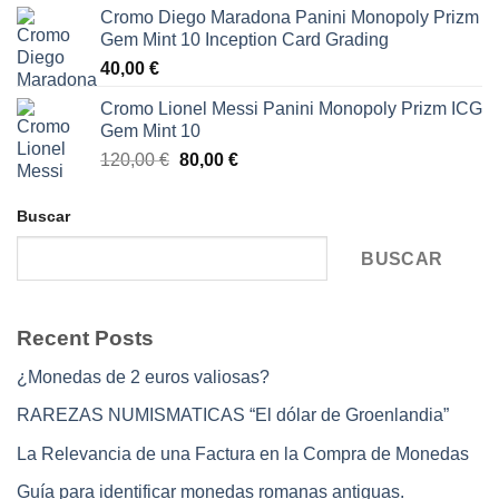
Cromo Diego Maradona Panini Monopoly Prizm
Gem Mint 10 Inception Card Grading
40,00
€
Cromo Lionel Messi Panini Monopoly Prizm ICG
Gem Mint 10
El
El
120,00
€
80,00
€
precio
precio
original
actual
Buscar
era:
es:
120,00 €.
80,00 €.
BUSCAR
Recent Posts
¿Monedas de 2 euros valiosas?
RAREZAS NUMISMATICAS “El dólar de Groenlandia”
La Relevancia de una Factura en la Compra de Monedas
Guía para identificar monedas romanas antiguas.