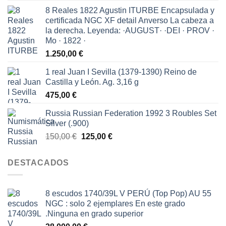
precio
precio
8 Reales 1822 Agustin ITURBE Encapsulada y
original
actual
certificada NGC XF detail Anverso La cabeza a
era:
es:
la derecha. Leyenda: ·AUGUST· ·DEI · PROV ·
150,00 €.
65,00 €.
Mo · 1822 ·
1.250,00
€
1 real Juan I Sevilla (1379-1390) Reino de
Castilla y León. Ag. 3,16 g
475,00
€
Russia Russian Federation 1992 3 Roubles Set
Silver (.900)
El
El
150,00
€
125,00
€
precio
precio
original
actual
DESTACADOS
era:
es:
150,00 €.
125,00 €.
8 escudos 1740/39L V PERÚ (Top Pop) AU 55
NGC : solo 2 ejemplares En este grado
.Ninguna en grado superior