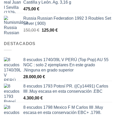
Castilla y León. Ag. 3,16 g
475,00
€
Russia Russian Federation 1992 3 Roubles Set
Silver (.900)
El
El
150,00
€
125,00
€
precio
precio
original
actual
DESTACADOS
era:
es:
150,00 €.
125,00 €.
8 escudos 1740/39L V PERÚ (Top Pop) AU 55
NGC : solo 2 ejemplares En este grado
.Ninguna en grado superior
28.000,00
€
8 escudos 1793 Potosí PR. ((Cy14491) Carlos
IIII .Muy escasa en esta conservación .EBC
4.300,00
€
8 escudos 1798 Mexico F M Carlos IIII .Muy
escasa en esta conservación EBC+ .1798.