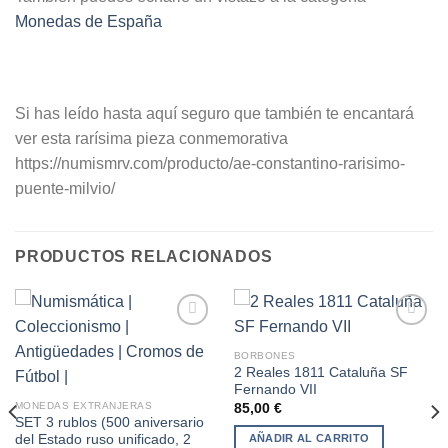
Monedas de España
Si has leído hasta aquí seguro que también te encantará
ver esta rarísima pieza conmemorativa
https://numismrv.com/producto/ae-constantino-rarisimo-
puente-milvio/
PRODUCTOS RELACIONADOS
BORBONES
2 Reales 1811 Cataluña SF
Añadir
Añadir
Fernando VII
a la
a la
lista de
lista de
MONEDAS EXTRANJERAS
85,00
€
deseos
deseos
SET 3 rublos (500 aniversario
del Estado ruso unificado, 2
AÑADIR AL CARRITO