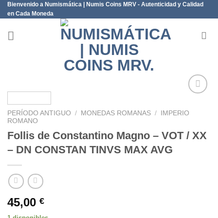
Bienvenido a Numismática | Numis Coins MRV - Autenticidad y Calidad
Saltar
en Cada Moneda
al
contenido
PERÍODO ANTIGUO
/
MONEDAS ROMANAS
/
IMPERIO
Añadir
ROMANO
a la
Follis de Constantino Magno – VOT / XX
lista de
deseos
– DN CONSTAN TINVS MAX AVG
45,00
€
1 disponibles