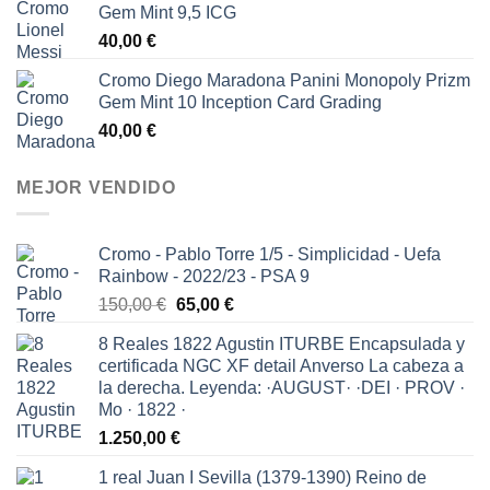
Gem Mint 9,5 ICG
40,00
€
Cromo Diego Maradona Panini Monopoly Prizm
Gem Mint 10 Inception Card Grading
40,00
€
MEJOR VENDIDO
Cromo - Pablo Torre 1/5 - Simplicidad - Uefa
Rainbow - 2022/23 - PSA 9
El
El
150,00
€
65,00
€
precio
precio
8 Reales 1822 Agustin ITURBE Encapsulada y
original
actual
certificada NGC XF detail Anverso La cabeza a
era:
es:
la derecha. Leyenda: ·AUGUST· ·DEI · PROV ·
150,00 €.
65,00 €.
Mo · 1822 ·
1.250,00
€
1 real Juan I Sevilla (1379-1390) Reino de