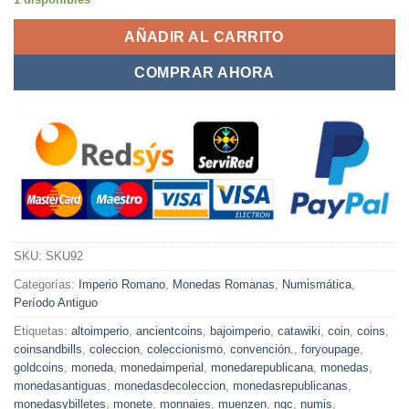
AÑADIR AL CARRITO
COMPRAR AHORA
SKU:
SKU92
Categorías:
Imperio Romano
,
Monedas Romanas
,
Numismática
,
Período Antiguo
Etiquetas:
altoimperio
,
ancientcoins
,
bajoimperio
,
catawiki
,
coin
,
coins
,
coinsandbills
,
coleccion
,
coleccionismo
,
convención.
,
foryoupage
,
goldcoins
,
moneda
,
monedaimperial
,
monedarepublicana
,
monedas
,
monedasantiguas
,
monedasdecoleccion
,
monedasrepublicanas
,
monedasybilletes
,
monete
,
monnaies
,
muenzen
,
ngc
,
numis
,