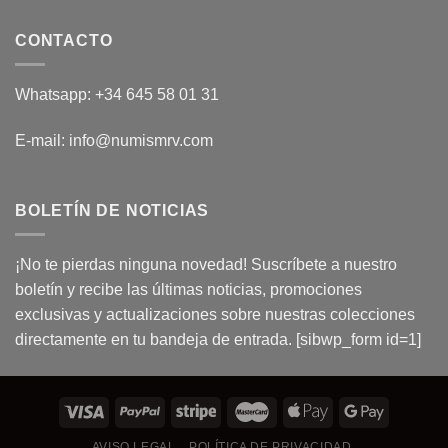
CONTACTO
Whatsapp: +34 645 58 01 31
E-mail: info@numismrv.com
BOLETÍN DE NOTICIAS
¡No te pierdas ninguna novedad! Suscríbete a nuestro
boletín y recibe las últimas noticias, promociones
exclusivas y actualizaciones sobre nuestras colecciones
directamente en tu bandeja de entrada. [sibwp_form id=1]
AVISO LEGAL
POLÍTICA DE PRIVACIDAD