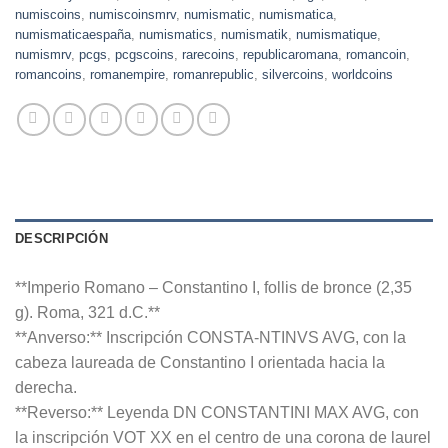
numiscoins
,
numiscoinsmrv
,
numismatic
,
numismatica
,
numismaticaespaña
,
numismatics
,
numismatik
,
numismatique
,
numismrv
,
pcgs
,
pcgscoins
,
rarecoins
,
republicaromana
,
romancoin
,
romancoins
,
romanempire
,
romanrepublic
,
silvercoins
,
worldcoins
DESCRIPCIÓN
**Imperio Romano – Constantino I, follis de bronce (2,35
g). Roma, 321 d.C.**
**Anverso:** Inscripción CONSTA-NTINVS AVG, con la
cabeza laureada de Constantino I orientada hacia la
derecha.
**Reverso:** Leyenda DN CONSTANTINI MAX AVG, con
la inscripción VOT XX en el centro de una corona de laurel