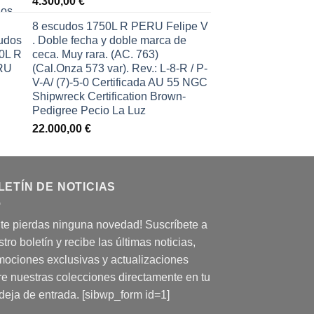
4.300,00
€
8 escudos 1750L R PERU Felipe V
. Doble fecha y doble marca de
ceca. Muy rara. (AC. 763)
(Cal.Onza 573 var). Rev.: L-8-R / P-
V-A/ (7)-5-0 Certificada AU 55 NGC
Shipwreck Certification Brown-
Pedigree Pecio La Luz
22.000,00
€
LETÍN DE NOTICIAS
 te pierdas ninguna novedad! Suscríbete a
tro boletín y recibe las últimas noticias,
mociones exclusivas y actualizaciones
re nuestras colecciones directamente en tu
deja de entrada. [sibwp_form id=1]