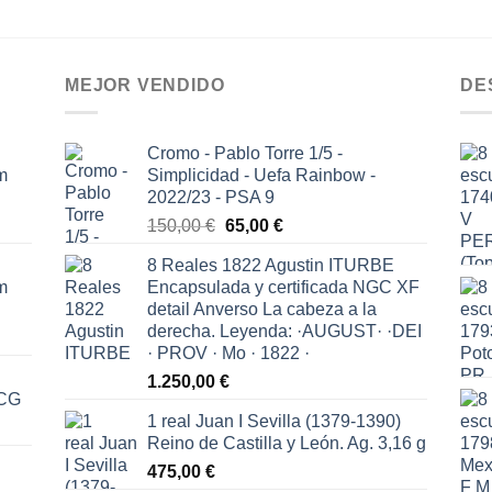
MEJOR VENDIDO
DE
Cromo - Pablo Torre 1/5 -
m
Simplicidad - Uefa Rainbow -
2022/23 - PSA 9
El
El
150,00
€
65,00
€
precio
precio
8 Reales 1822 Agustin ITURBE
original
actual
m
Encapsulada y certificada NGC XF
era:
es:
detail Anverso La cabeza a la
150,00 €.
65,00 €.
derecha. Leyenda: ·AUGUST· ·DEI
· PROV · Mo · 1822 ·
1.250,00
€
ICG
1 real Juan I Sevilla (1379-1390)
Reino de Castilla y León. Ag. 3,16 g
475,00
€