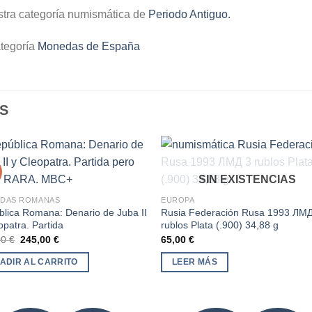
stra categoría numismática de
Periodo Antiguo.
ategoría
Monedas de España
S
SIN EXISTENCIAS
DAS ROMANAS
EUROPA
Añadir
Aña
lica Romana: Denario de Juba II
Rusia Federación Rusa 1993 ЛМД
a la
a l
opatra. Partida
rublos Plata (.900) 34,88 g
lista de
lista
deseos
des
El
El
00
€
245,00
€
65,00
€
precio
precio
original
actual
ADIR AL CARRITO
LEER MÁS
era:
es:
275,00 €.
245,00 €.