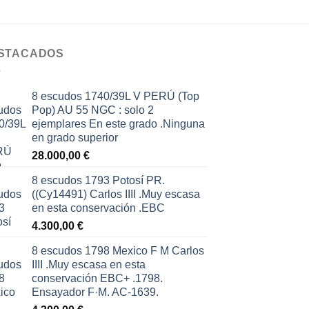
Añadir a la lista 
STACADOS
8 escudos 1740/39L V PERÚ (Top
Pop) AU 55 NGC : solo 2
ejemplares En este grado .Ninguna
en grado superior
28.000,00
€
8 escudos 1793 Potosí PR.
((Cy14491) Carlos IIII .Muy escasa
en esta conservación .EBC
4.300,00
€
8 escudos 1798 Mexico F M Carlos
IIII .Muy escasa en esta
conservación EBC+ .1798.
Ensayador F·M. AC-1639.