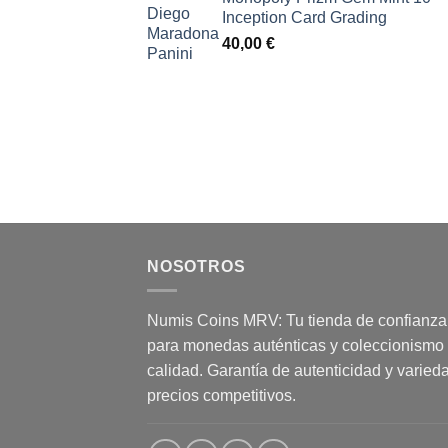
Inception Card Grading
40,00
€
NOSOTROS
Numis Coins MRV: Tu tienda de confianza
para monedas auténticas y coleccionismo
calidad. Garantía de autenticidad y varied
precios competitivos.