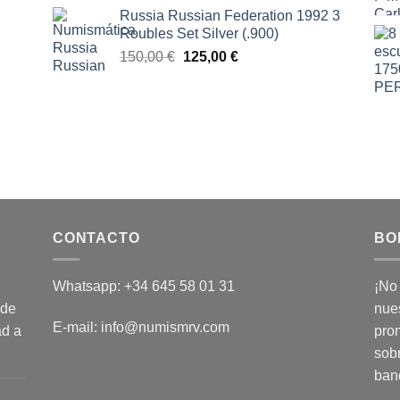
Russia Russian Federation 1992 3
Roubles Set Silver (.900)
El
El
150,00
€
125,00
€
precio
precio
original
actual
era:
es:
150,00 €.
125,00 €.
CONTACTO
BO
Whatsapp: +34 645 58 01 31
¡No
 de
nues
E-mail: info@numismrv.com
ad a
pro
sob
ban