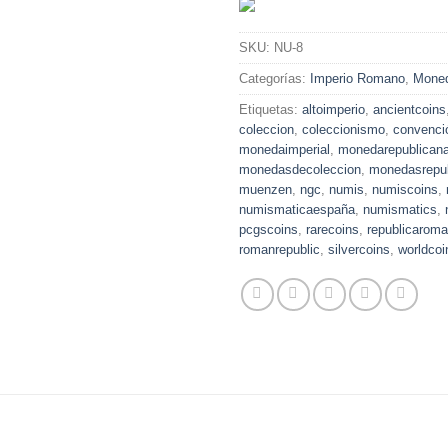
SKU:
NU-8
Categorías:
Imperio Romano
,
Mone
Etiquetas:
altoimperio
,
ancientcoins
coleccion
,
coleccionismo
,
convenci
monedaimperial
,
monedarepublican
monedasdecoleccion
,
monedasrepu
muenzen
,
ngc
,
numis
,
numiscoins
,
numismaticaespaña
,
numismatics
,
pcgscoins
,
rarecoins
,
republicarom
romanrepublic
,
silvercoins
,
worldcoi