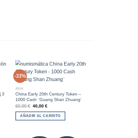
-33%
-6%
ASIA
dir
Añadir
 3
China Early 20th Century Token –
a
a la
1000 Cash ¨Guang Shan Zhuang¨
 de
lista de
eos
deseos
El
El
60,00
€
40,00
€
SIN EXIS
precio
precio
original
actual
AÑADIR AL CARRITO
era:
es:
60,00 €.
40,00 €.