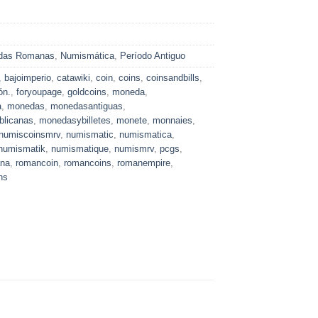
das Romanas
,
Numismática
,
Período Antiguo
,
bajoimperio
,
catawiki
,
coin
,
coins
,
coinsandbills
,
ón.
,
foryoupage
,
goldcoins
,
moneda
,
a
,
monedas
,
monedasantiguas
,
blicanas
,
monedasybilletes
,
monete
,
monnaies
,
numiscoinsmrv
,
numismatic
,
numismatica
,
numismatik
,
numismatique
,
numismrv
,
pcgs
,
ana
,
romancoin
,
romancoins
,
romanempire
,
ns