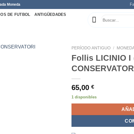
Fa
 Cada Moneda
OS DE FUTBOL
ANTIGÜEDADES
PERÍODO ANTIGUO
/
MONEDA
Follis LICINIO 
CONSERVATORI 
Añadir
a la
65,00
€
lista de
deseos
1 disponibles
AÑAD
CO