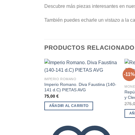
Descubre más piezas interesantes en nue
También puedes echarle un vistazo a la c
PRODUCTOS RELACIONADO
-11%
IMPERIO ROMANO
Imperio Romano. Diva Faustina (140-
MONE
Añadir
141 d.C) PIETAS AVG
Repúb
a la
75,00
€
y Cle
lista de
deseos
275,
AÑADIR AL CARRITO
AÑ